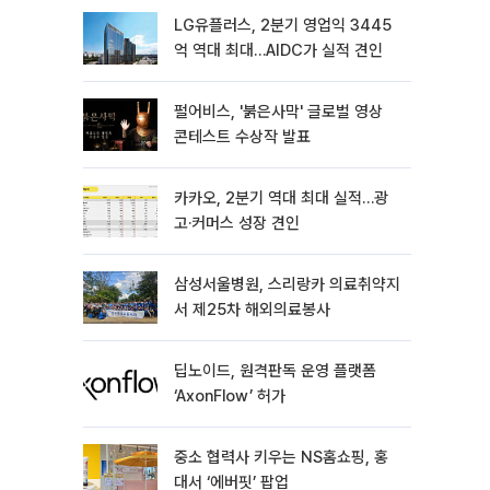
LG유플러스, 2분기 영업익 3445
억 역대 최대…AIDC가 실적 견인
펄어비스, '붉은사막' 글로벌 영상
콘테스트 수상작 발표
카카오, 2분기 역대 최대 실적…광
고·커머스 성장 견인
삼성서울병원, 스리랑카 의료취약지
서 제25차 해외의료봉사
딥노이드, 원격판독 운영 플랫폼
‘AxonFlow’ 허가
중소 협력사 키우는 NS홈쇼핑, 홍
대서 ‘에버핏’ 팝업