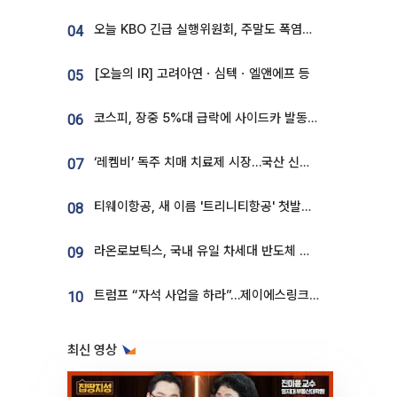
오늘 KBO 긴급 실행위원회, 주말도 폭염취소 될까
04
[오늘의 IR] 고려아연ㆍ심텍ㆍ엘앤에프 등
05
코스피, 장중 5%대 급락에 사이드카 발동…삼성·SK 동반 폭락
06
‘레켐비’ 독주 치매 치료제 시장…국산 신약 등장하나
07
티웨이항공, 새 이름 '트리니티항공' 첫발…SSC 전략 본격화
08
라온로보틱스, 국내 유일 차세대 반도체 공정 로봇 개발 ‘고객사 테스트 진행’
09
트럼프 “자석 사업을 하라”…제이에스링크, 비중국 영구자석 공급망 구축 속도
10
최신 영상