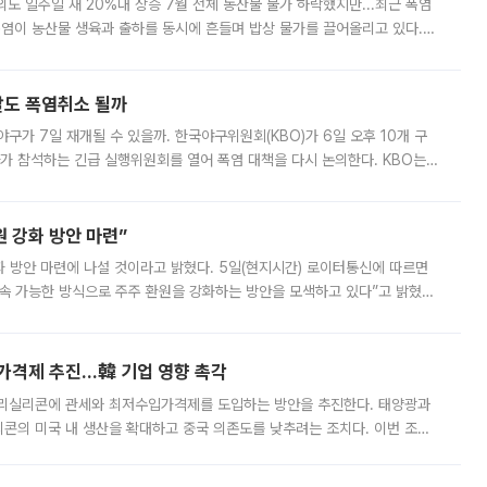
도 일주일 새 20%대 상승 7월 전체 농산물 물가 하락했지만...최근 폭염
폭염이 농산물 생육과 출하를 동시에 흔들며 밥상 물가를 끌어올리고 있다.
 아니라 오이와 참외, 브로콜리 가격까지 일주일 새 두 자릿수로 뛰었다.
말도 폭염취소 될까
구가 7일 재개될 수 있을까. 한국야구위원회(KBO)가 6일 오후 10개 구
 참석하는 긴급 실행위원회를 열어 폭염 대책을 다시 논의한다. KBO는
서 관람객과 선수단의 안전 위험 상황이 발생했다”며 5∼6일 예정됐던
 강화 방안 마련”
 것이라고 밝혔다. 5일(현지시간) 로이터통신에 따르면
속 가능한 방식으로 주주 환원을 강화하는 방안을 모색하고 있다”고 밝혔다.
그러면서 자세한 내용은 “조만간 공개할 예정”이라고 덧붙였다. SK하이닉스도 로이터에 전달한 성명에서 “연
가격제 추진…韓 기업 영향 촉각
폴리실리콘에 관세와 최저수입가격제를 도입하는 방안을 추진한다. 태양광과
콘의 미국 내 생산을 확대하고 중국 의존도를 낮추려는 조치다. 이번 조처
쏠리고 있다. 5일(현지시간) 블룸버그통신에 따르면 미국 행정부 내에서는