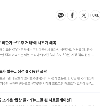
 하한가⋯‘11주 거래’에 시초가 왜곡
트레이드(NXT)가 운영하는 프리마켓에서 또다시 하한가로 거래를 개시하는
면 SK하이닉스는 이날 프리마켓(오전 8시~8시 50분) 개장 직후 전날 정
000원에 거래됐다. 거래량은 11주에 불과했으나, 최초 가격 결정이 기존 정
드카 발동…삼성·SK 동반 폭락
 프로그램 매도호가 일시효력정지(사이드카)가 발동했다. 6일 한국거래소에
선물지수의 급격한 변동으로 유가증권시장의 프로그램 매도호가 효력이 5분간
물지수는 전 거래일 종가 대비 52.48포인트(5.04%) 내린 987.24를 기
른 뜨거운 ‘밥상 물가’[뉴노멀 된 히트플레이션]