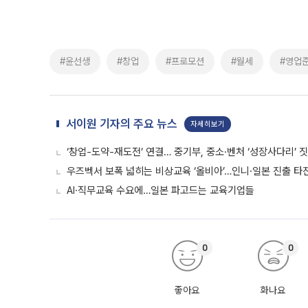
#윤선생
#창업
#프로모션
#월세
#영업
서이원 기자의 주요 뉴스
자세히보기
‘창업-도약-재도전’ 연결… 중기부, 중소·벤처 ‘성장사다리’ 
우즈벡서 보폭 넓히는 비상교육 ‘올비아’…인니·일본 진출 타
AI·직무교육 수요에…일본 파고드는 교육기업들
0
0
좋아요
화나요