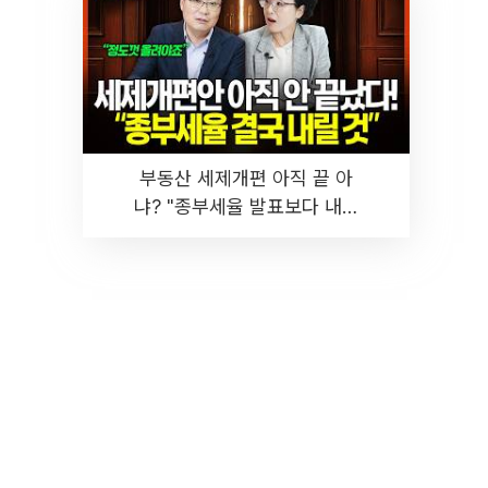
부동산 세제개편 아직 끝 아
냐? "종부세율 발표보다 내릴
것" 장기거주·양도세 전망 I 집
땅지성 I 김인만, 진미윤