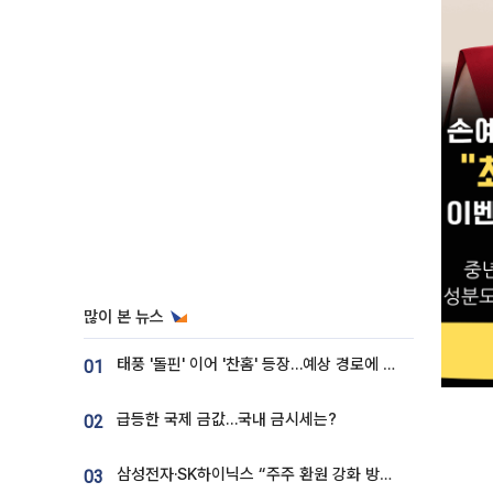
많이 본 뉴스
태풍 '돌핀' 이어 '찬홈' 등장…예상 경로에 한국 '한숨'
01
급등한 국제 금값…국내 금시세는?
02
삼성전자·SK하이닉스 “주주 환원 강화 방안 마련”
03