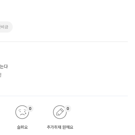
준비금
짓는다
진
0
0
슬퍼요
추가취재 원해요