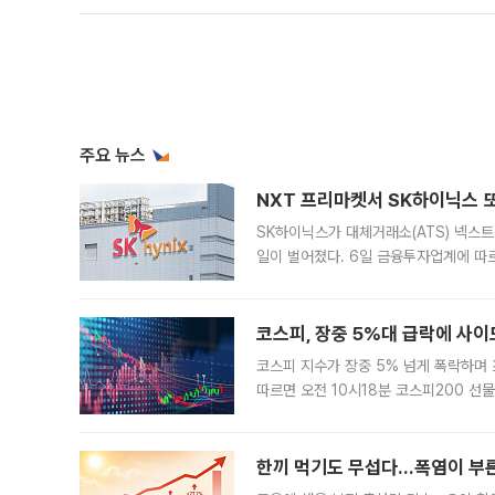
주요 뉴스
NXT 프리마켓서 SK하이닉스 또
SK하이닉스가 대체거래소(ATS) 넥스
일이 벌어졌다. 6일 금융투자업계에 따르
규장 종가보다 29.98% 내린 116만8
규시장과 달
코스피, 장중 5%대 급락에 사이
코스피 지수가 장중 5% 넘게 폭락하며
따르면 오전 10시18분 코스피200 
정지됐다. 발동 시점 당시 코스피200 선
록했다.
한끼 먹기도 무섭다...폭염이 부