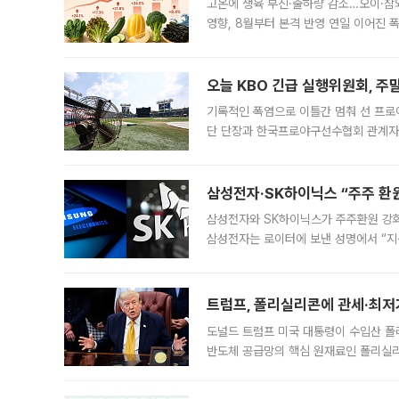
고온에 생육 부진·출하량 감소…오이·참외
영향, 8월부터 본격 반영 연일 이어진 
고온에 취약한 시금치와 상추 등 잎채소뿐
오늘 KBO 긴급 실행위원회, 주
기록적인 폭염으로 이틀간 멈춰 선 프로야
단 단장과 한국프로야구선수협회 관계자가
5일 “최근 전국적으로 폭염이 지속되면
KBO리그와
삼성전자·SK하이닉스 “주주 환원
삼성전자와 SK하이닉스가 주주환원 강화 방안 마련에 나설
삼성전자는 로이터에 보낸 성명에서 “지
트럼프, 폴리실리콘에 관세·최저
도널드 트럼프 미국 대통령이 수입산 
반도체 공급망의 핵심 원재료인 폴리실리
로 한국 기업에 미칠 영향에도 관심이 