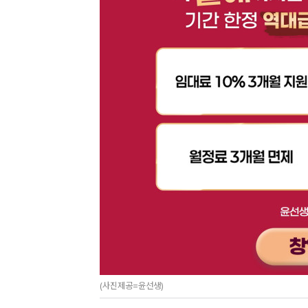
(사진제공=윤선생)