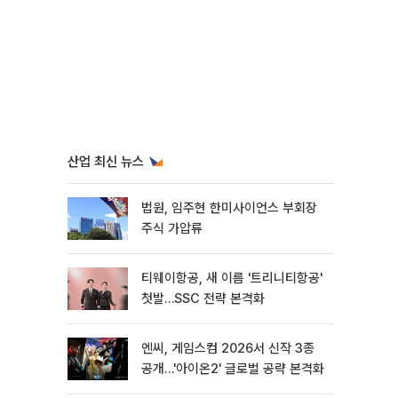
산업 최신 뉴스
법원, 임주현 한미사이언스 부회장
주식 가압류
티웨이항공, 새 이름 '트리니티항공'
첫발…SSC 전략 본격화
엔씨, 게임스컴 2026서 신작 3종
공개…'아이온2' 글로벌 공략 본격화