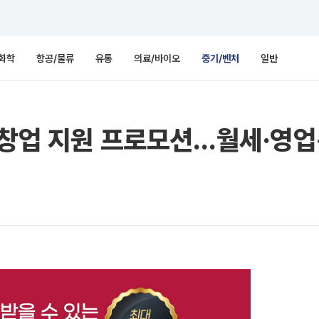
화학
항공/물류
유통
의료/바이오
중기/벤처
일반
 창업 지원 프로모션…월세·영업