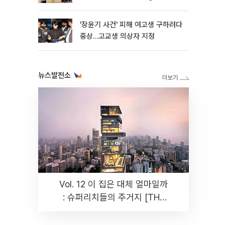
판]
'장윤기 사건' 피해 여고생 구하려다
중상…고교생 의상자 지정
뉴스발전소
Vol. 12 이 집은 대체 얼마일까
: 슈퍼리치들의 주거지 [THE
RARE]