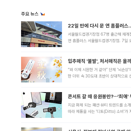
주요 뉴스
22일 만에 다시 문 연 홈플러스
서울월드컵경기장점 67명 출근해 재개점 
연 홈플러스 서울월드컵경기장점. 7일 
우유, 과일 같은 신선식품이 차근차근 자
입추매직 '불발', 처서매직은 올
“와 이제 시원한 거 같아” 단체 ‘뇌손상
한 더위 속 30도대 초반이 상대적으로
지역에 있었습니다. 7월 말에는 서풍과
콘서트 갈 때 응원봉만?⋯'최애'
지금 화제 되는 패션·뷰티 트렌드를 소개
따라 제품을 사는 '디토(Ditto) 소비
어디일까요? 아이돌 콘서트 시작을 기다