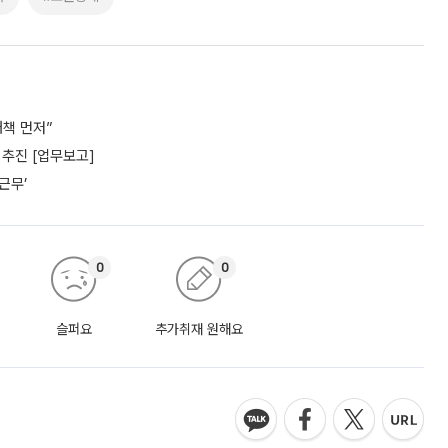
책 먼저”
추진 [업무보고]
근무’
0
0
슬퍼요
추가취재 원해요