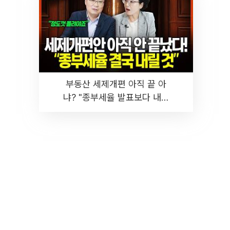
부동산 세제개편 아직 끝 아
냐? "종부세율 발표보다 내릴
것" 장기거주·양도세 전망 I 집
땅지성 I 김인만, 진미윤