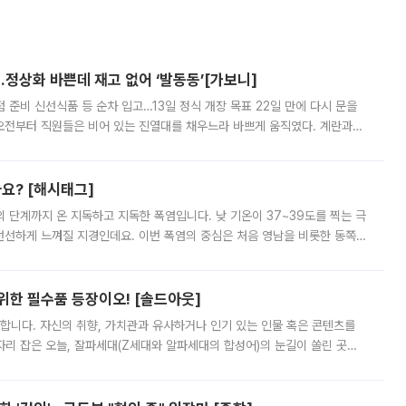
…정상화 바쁜데 재고 없어 ‘발동동’[가보니]
준비 신선식품 등 순차 입고…13일 정식 개장 목표 22일 만에 다시 문을
오전부터 직원들은 비어 있는 진열대를 채우느라 바쁘게 움직였다. 계란과
리를 잡기 시작했지만, 매장 곳곳엔 여전히 텅 빈 매대가 먼저 눈에 들어왔
까요? [해시태그]
’의 단계까지 온 지독하고 지독한 폭염입니다. 낮 기온이 37~39도를 찍는 극
 선선하게 느껴질 지경인데요. 이번 폭염의 중심은 처음 영남을 비롯한 동쪽
 북서풍이 산맥을 넘어 영남 쪽으로 내려오면서 뜨겁고 건조해졌는데요.
 위한 필수품 등장이오! [솔드아웃]
합니다. 자신의 취향, 가치관과 유사하거나 인기 있는 인물 혹은 콘텐츠를
'가 자리 잡은 오늘, 잘파세대(Z세대와 알파세대의 합성어)의 눈길이 쏠린 곳은
리는 공연장. 응원봉만큼이나 눈에 띄는 게 있습니다. 공연이 시작되기