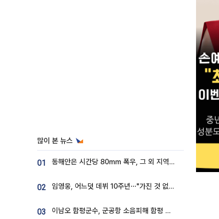
많이 본 뉴스
동해안은 시간당 80㎜ 폭우, 그 외 지역은 폭염…‘극과 극 날씨’
01
임영웅, 어느덧 데뷔 10주년⋯"가진 것 없던 시절, 내 앞엔 20명의 팬뿐"
02
이남오 함평군수, 군공항 소음피해 함평 보상 요구
03