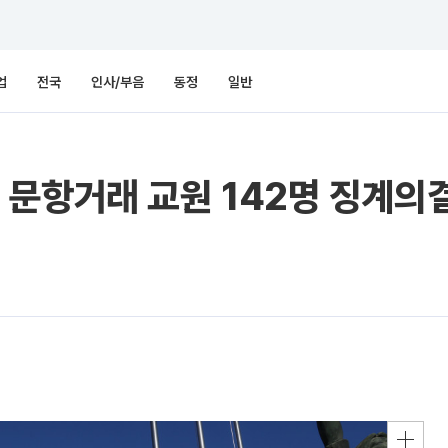
업
전국
인사/부음
동정
일반
문항거래 교원 142명 징계의