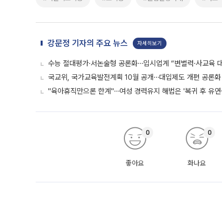
강문정 기자의 주요 뉴스
자세히보기
수능 절대평가·서논술형 공론화⋯입시업계 “변별력·사교육 대
국교위, 국가교육발전계획 10월 공개⋯대입제도 개편 공론화 
"육아휴직만으론 한계"⋯여성 경력유지 해법은 '복귀 후 유연
0
0
좋아요
화나요