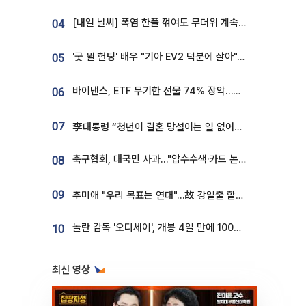
[내일 날씨] 폭염 한풀 꺾여도 무더위 계속⋯동해안 이틀 연속 비
04
'굿 윌 헌팅' 배우 "기아 EV2 덕분에 살아"…교통사고 후 안전성 극찬
05
바이낸스, ETF 무기한 선물 74% 장악…한국 레버리지 ETF 거래 급증 [e가상자산]
06
07
李대통령 “청년이 결혼 망설이는 일 없어야...제도상 불이익 조사”
축구협회, 대국민 사과…"압수수색·카드 논란 사죄, 강도 높은 쇄신"
08
09
추미애 "우리 목표는 연대"…故 강일출 할머니 흉상 제막
놀란 감독 '오디세이', 개봉 4일 만에 100만 돌파⋯'왕사남' 보다 빠르다
10
최신 영상