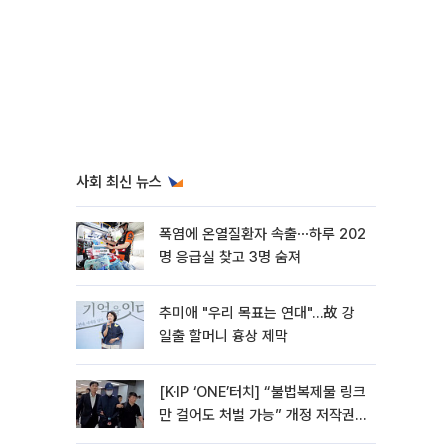
사회 최신 뉴스
폭염에 온열질환자 속출⋯하루 202
명 응급실 찾고 3명 숨져
추미애 "우리 목표는 연대"…故 강
일출 할머니 흉상 제막
[K·IP ‘ONE’터치] “불법복제물 링크
만 걸어도 처벌 가능” 개정 저작권
법 어떻게 바뀌었나