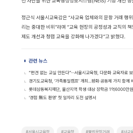
전 차단을 위한 교육행정정보시스템(NEIS) 기능 개선 등
정근식 서울시교육감은 “사교육 업체와의 문항 거래 행위
리는 중대한 비위”라며 “교육 현장의 공정성과 교직의 책
제도 개선과 청렴 교육을 강화해 나가겠다”고 밝혔다.
관련 뉴스
“편견 없는 교실 만든다”⋯서울시교육청, 다문화 교육자료 
경기도교육청, ‘가족통일캠프’ 개최…평화·공동체 가치 함께
롯데삼동복지재단, 울산지역 학생 대상 장학금 1억6000만원
‘경험 無도 환영’ 첫 일자리 도전 설명서
#서울시교육청
#교육청
#불법문항거래
#사교