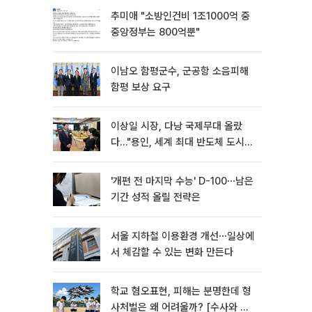
추미애 "소방인건비 1조1000억 중
중앙정부는 800억뿐"
이남오 함평군수, 군공항 소음피해
함평 보상 요구
이상일 시장, 다낭 국제무대 올랐
다…"용인, 세계 최대 반도체 도시
된다"
'개편 전 마지막 수능' D-100⋯남은
기간 성적 올릴 전략은
서울 지하철 이용환경 개선⋯일상에
서 체감할 수 있는 변화 만든다
학교 혐오표현, 피해는 분명한데 형
사처벌은 왜 어려울까? [수사와 재