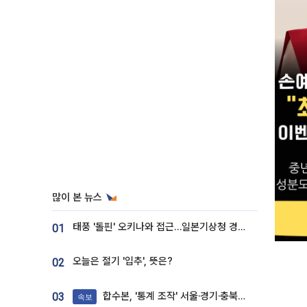
많이 본 뉴스
태풍 '돌핀' 오키나와 접근…일본기상청 경로 업데이트
01
오늘은 절기 '입추', 뜻은?
02
합수본, '통계 조작' 서울·경기·충북 선관위 등 추가 압수수색
03
속보