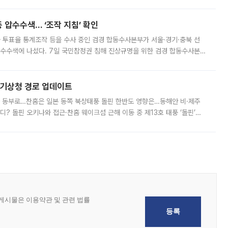
 현재는 4차 공매를 위한 조건 협의가 진행 중이다. 수도권의 주요 주거 배
 압수수색… ‘조작 지침’ 확인
와 투표율 통계조작 등을 수사 중인 검경 합동수사본부가 서울·경기·충북 선
 압수수색에 나섰다. 7일 국민참정권 침해 진상규명을 위한 검경 합동수사본
추가 증거 확보를 위해 중앙선관위, 서울시·경기도·충청북도 선관위, 김포시
본기상청 경로 업데이트
국 동부로…찬홈은 일본 동쪽 북상태풍 돌핀 한반도 영향은…동해안 비·제주
디? 돌핀 오키나와 접근·찬홈 웨이크섬 근해 이동 중 제13호 태풍 ‘돌핀’이
 아마미 지방에 접근하고 있다. 돌핀은 오키나와 부근을 지난 뒤 동중국해