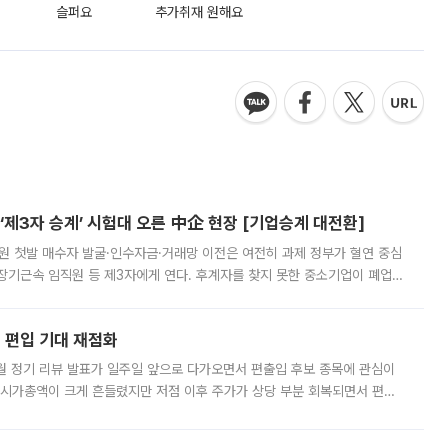
슬퍼요
추가취재 원해요
제3자 승계’ 시험대 오른 中企 현장 [기업승계 대전환]
지원 첫발 매수자 발굴·인수자금·거래망 이전은 여전히 과제 정부가 혈연 중심
장기근속 임직원 등 제3자에게 연다. 후계자를 찾지 못한 중소기업이 폐업
해 기술과 일자리를 남기도록 하겠다는 취지다. 다만 세금 감면만으로 거래를
에 편입 기대 재점화
월 정기 리뷰 발표가 일주일 앞으로 다가오면서 편출입 후보 종목에 관심이
 시가총액이 크게 흔들렸지만 저점 이후 주가가 상당 부분 회복되면서 편입
다시 부각되고 있다. 7일 금융투자업계에 따르면 MSCI는 한국시간으로 오는