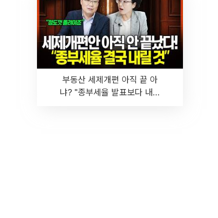
부동산 세제개편 아직 끝 아
냐? "종부세율 발표보다 내릴
것" 장기거주·양도세 전망 I 집
땅지성 I 김인만, 진미윤