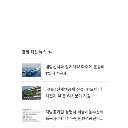
경제 최신 뉴스
내항선사와 장기계약 화주에 운송비
1% 세액공제
국내생산세액공제 신설...반도체·이
차전지·AI 등 6대 분야 지원
지방공기업 경평서 서울시농수산식
품공사 '취우수'⋯인천환경공단은
'낙제점'