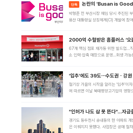
논란의 'Busan is Go
단독
박형준 전 부산시장 재임 당시 추진된 부산
용산 대통령실 상징체계(CI) 개발에 참
도시브랜드 사업이 공개 이후 시민 공감
2000억 수혈받은 홈플러스 ‘오늘
67개 핵심 점포 재가동 위한 빌드업..
소 인력·압축 매장으로 운영…회생 가능성
영업을 시작한다. 핵심 점포 67개에는 
'입추'에도 39도⋯수도권ㆍ강원
절기상 가을의 시작을 알리는 ‘입추’이자
에 따르면 이날 북태평양고기압의 영향으
도, 낮 최고기온은 31~39도로, 전국
"인허가 나도 삽 못 뜬다"…자금
경기도 동두천시 송내동의 한 아파트 개
은 이뤄지지 못했다. 사업장은 공매 절차