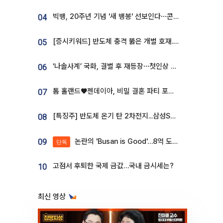
빅뱅, 20주년 기념 '새 뱅봉' 선보인다⋯콘서트 앞두고 팝업 개최
04
[증시키워드] 반도체 충격 뚫은 개별 호재...포스코퓨처엠·에코프로·한화솔루션 '눈길'
05
‘나솔사계’ 국화, 결별 후 재등장⋯첫인상 투표 휩쓸고 ‘인기녀’ 등극
06
톰 홀랜드♥젠데이아, 비밀 결혼 파티 포착⋯호텔 대관비만 9억
07
[특징주] 반도체 온기 탄 2차전지...삼성SDI, 장 초반 7% 넘게 껑충
08
논란의 'Busan is Good'…8억 도시브랜드, 용산 대통령실 CI 업체가 수행
09
단독
고점서 후퇴한 국제 금값…국내 금시세는?
10
최신 영상