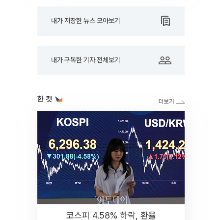
내가 저장한 뉴스 모아보기
내가 구독한 기자 전체보기
한 컷
코스피 4.58% 하락, 환율