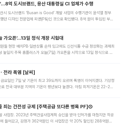
od'…8억 도시브랜드, 용산 대통령실 CI 업체가 수행
시 도시브랜드 ‘Busan is Good’ 개발 사업의 수행기관이 윤석열 정부
여했던 디자인 전문업체 피앤(P&)인 것으로 확인됐다. 8억 원이 투입된 부산
 부족과 디자인 정체성 논란에 휩싸였던 만큼, 사업 선정 과정과 결과물에
 가오픈’...13일 정식 개장 시험대
.직원들 현장 배치PB·일반상품 순차 입고에도 신선식품 수급 정상화는 과제최
 높일지 주목 홈플러스가 오늘(7일) 가오픈을 시작으로 13일 정식으로 재
직원들이 현장 배치되고, PB 상품과 함께 일반 상품 납품도 순차적으로 진행
ㆍ전라 폭염 [날씨]
 금요일인 7일 낮 기온이 최고 39도까지 오르며 폭염이 이어지겠다. 기상청
로 전국 대부분 지역의 기온이 평년보다 높겠다. 아침 최저기온은 22~27
 대부분 지역에 폭염특보가 발효된 가운데 최고체감온도는 35도 안팎까지 올라
줄 죄는 건전성 규제 [주택공급 또다른 병목 PF]①
발 사업장. 2023년 주택건설사업계획 승인을 받아 인허가를 마쳤지만 착공
에 들어갔고, 감정가 362억원인 이 사업장은 약 20% 할인된 288억원에