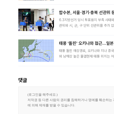
3차 공매까지 진행됐으나 모두 유찰됐다.
후
합수본, 서울·경기·충북 선관위 등
6.3지방선거 당시 투표용지 부족 사태
관위와 시, 군, 구 단위 선관위를 추가
부(김태훈 서울중앙지검 3차장검사)는 
태풍 '돌핀' 오키나와 접근…일
태풍 돌핀 예상경로, 오키나와 지나 중
와 남해상 높은 물결현재 태풍 위치는 어
강한 세력을 유지한 채 일본 오키나와와
댓글