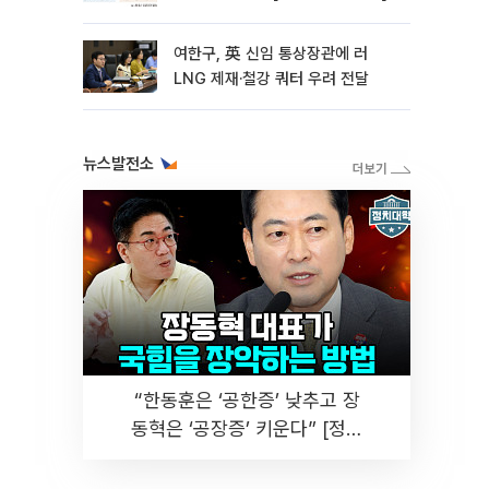
여한구, 英 신임 통상장관에 러
LNG 제재·철강 쿼터 우려 전달
뉴스발전소
“한동훈은 ‘공한증’ 낮추고 장
동혁은 ‘공장증’ 키운다” [정치
대학]