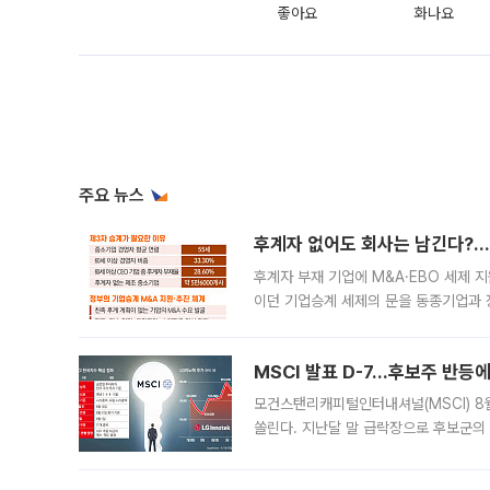
좋아요
화나요
주요 뉴스
후계자 없어도 회사는 남긴다?…‘
후계자 부재 기업에 M&A·EBO 세제 
이던 기업승계 세제의 문을 동종기업과 
대신 M&A나 임직원 인수(EBO)를 통
늘
MSCI 발표 D-7…후보주 반등
모건스탠리캐피털인터내셔널(MSCI) 8
쏠린다. 지난달 말 급락장으로 후보군의
가능성과 지수 추종 자금 유입 기대가 