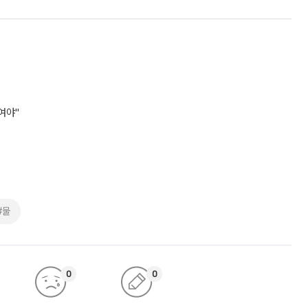
여야"
#물
0
0