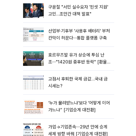
구윤철 "서민 실수요자 '핀셋 지원'
고민…조만간 대책 발표"
산업부·기후부 '사용후 배터리' 부처
칸막이 허문다⋯통합 플랫폼 구축
호르무즈발 유가 상승에 투심 난
조⋯"1420원 중후반 등락" [환율전
망]
고점서 후퇴한 국제 금값…국내 금
시세는?
‘누가 물려받느냐’보다 ‘어떻게 이어
가느냐” [기업승계 대전환]
가업→기업존속⋯29년 만에 승계
세제 방향 바꿔 [기업승계 대전환]