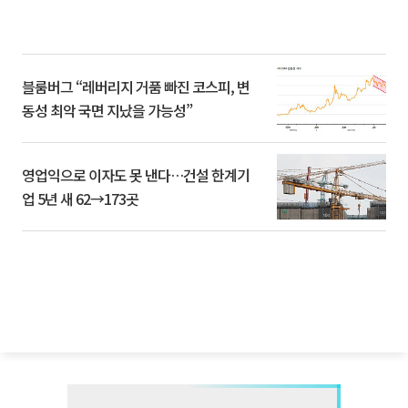
블룸버그 “레버리지 거품 빠진 코스피, 변
동성 최악 국면 지났을 가능성”
영업익으로 이자도 못 낸다…건설 한계기
업 5년 새 62→173곳