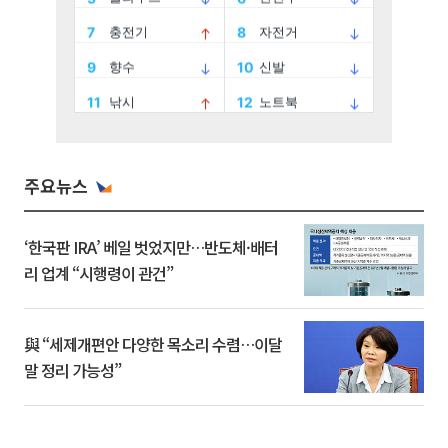
주요뉴스
‘한국판 IRA’ 베일 벗었지만…반도체·배터
리 업계 “시행령이 관건”
與 “세제개편안 다양한 목소리 수렴…이달
말 정리 가능성”