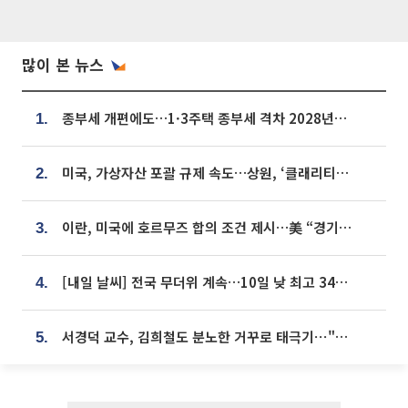
많이 본 뉴스
종부세 개편에도…1·3주택 종부세 격차 2028년부터 확대
1.
미국, 가상자산 포괄 규제 속도…상원, ‘클래리티법’ 9월 절차투표 추진
2.
이란, 미국에 호르무즈 합의 조건 제시…美 “경기 아직 안 끝나” [종합]
3.
[내일 날씨] 전국 무더위 계속…10일 낮 최고 34도 육박
4.
서경덕 교수, 김희철도 분노한 거꾸로 태극기⋯"엉터리는 아냐, 아쉬울 뿐"
5.