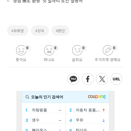
‘경험 無도 환영’ 첫 일자리 도전 설명서
#유류분
#상속
#판단
0
0
0
0
좋아요
화나요
슬퍼요
추가취재 원해요