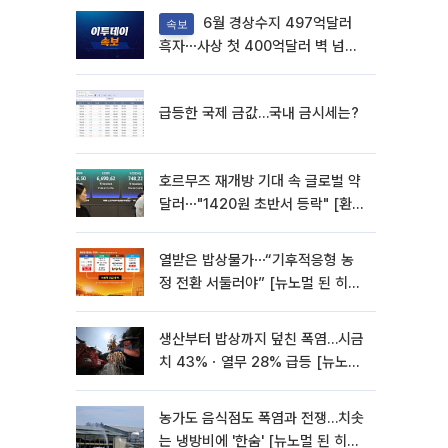
6월 경상수지 497억달러
속보
흑자⋯사상 첫 400억달러 벽 넘었
다
급등한 국제 금값…국내 금시세는?
호르무즈 재개방 기대 속 글로벌 약
달러⋯"1420원 초반서 등락" [환율
전망]
열받은 밥상물가⋯“기후적응형 농
정 전환 서둘러야” [뉴노멀 된 히트
플레이션]
생산부터 밥상까지 덮친 폭염…시금
치 43%ㆍ열무 28% 급등 [뉴노멀
된 히트플레이션]
농가도 음식점도 폭염과 전쟁…치솟
는 냉방비에 '한숨' [뉴노멀 된 히트