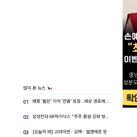
많이 본 뉴스
태풍 '돌핀' 이어 '찬홈' 등장…예상 경로에 한국 '한숨'
01
삼성전자·SK하이닉스 “주주 환원 강화 방안 마련”
02
[오늘의 IR] 고려아연ㆍ심텍ㆍ엘앤에프 등
03