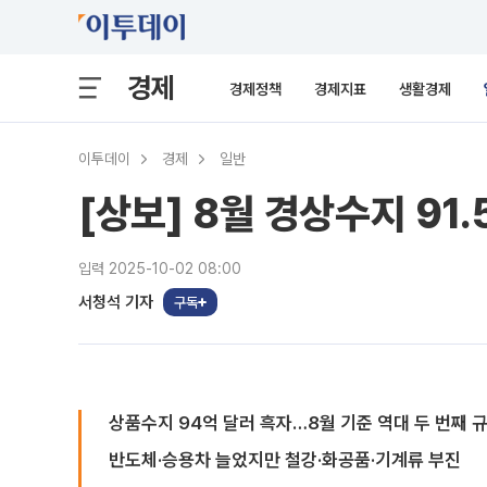
경제
경제정책
경제지표
생활경제
이투데이
경제
일반
[상보] 8월 경상수지 91
입력 2025-10-02 08:00
서청석 기자
구독
상품수지 94억 달러 흑자…8월 기준 역대 두 번째 
반도체·승용차 늘었지만 철강·화공품·기계류 부진