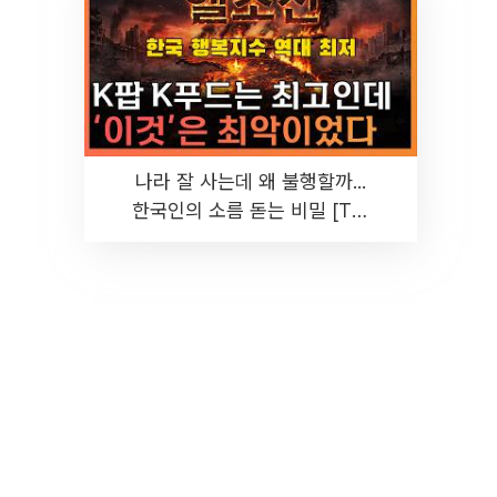
나라 잘 사는데 왜 불행할까...
한국인의 소름 돋는 비밀 [T같
은F]