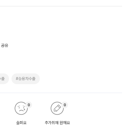
 공유
수출
#승용차수출
0
0
슬퍼요
추가취재 원해요