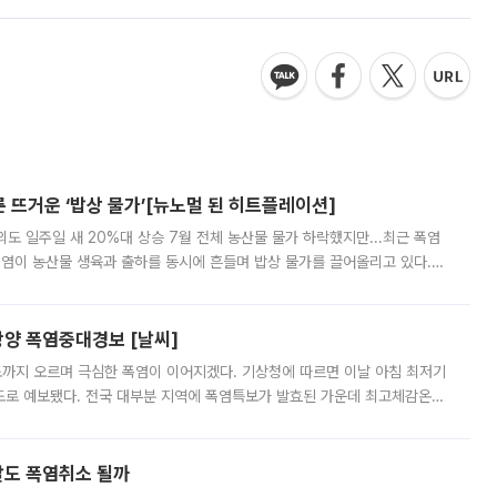
른 뜨거운 ‘밥상 물가’[뉴노멀 된 히트플레이션]
도 일주일 새 20%대 상승 7월 전체 농산물 물가 하락했지만...최근 폭염
폭염이 농산물 생육과 출하를 동시에 흔들며 밥상 물가를 끌어올리고 있다.
 아니라 오이와 참외, 브로콜리 가격까지 일주일 새 두 자릿수로 뛰었다.
양 폭염중대경보 [날씨]
도까지 오르며 극심한 폭염이 이어지겠다. 기상청에 따르면 이날 아침 최저기
39도로 예보됐다. 전국 대부분 지역에 폭염특보가 발효된 가운데 최고체감온도
. 특히 폭염중대경보가 발표된 서울과 인천 강화ㆍ인천 북부ㆍ인천 남부, 경
말도 폭염취소 될까