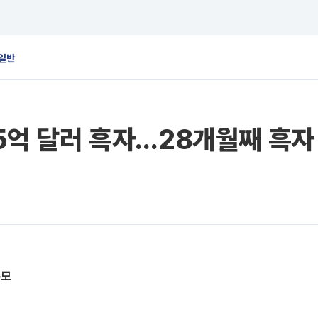
일반
.5억 달러 흑자…28개월째 흑자
규모