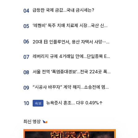
급등한 국제 금값…국내 금시세는?
04
‘레켐비’ 독주 치매 치료제 시장…국산 신약 등장하나
05
06
20대 日 인플루언서, 용산 자택서 사망⋯SNS 라방 중 숨져
레버리지 규제 4거래일 만에…단일종목 ETF 거래대금 '13분의 1' 급감
07
서울 전역 '폭염중대경보'…전국 224곳 폭염특보
08
“시공사 바꾸자” 계약 해지…소송전에 멈춰 선 정비사업
09
뉴욕증시 혼조… 다우 0.49%↑
10
속보
최신 영상