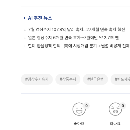
AI 추천 뉴스
7월 경상수지 107.8억 달러 흑자…27개월 연속 흑자 행진
일본 경상수지 6개월 연속 흑자⋯7월에만 약 2.7조 엔
한미 환율정책 합의…美에 시장개입 분기→월별 비공개 전제
#경상수지흑자
#상품수지
#한국은행
#반도체
0
0
좋아요
화나요