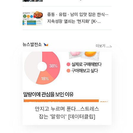
플레이션]
중동ㆍ유럽ㆍ남미 입맛 잡은 한식⋯
지속성장 열쇠는 ‘현지화’ [K-
Food+ 수출 새판 짜기②]
뉴스발전소
만지고 누르며 푼다…스트레스
잡는 '말랑이' [데이터클립]