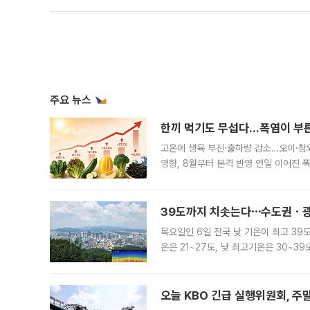
주요 뉴스
한끼 먹기도 무섭다...폭염이 부
고온에 생육 부진·출하량 감소…오이·참외
영향, 8월부터 본격 반영 연일 이어진 
고온에 취약한 시금치와 상추 등 잎채소뿐
39도까지 치솟는다⋯수도권ㆍ광
목요일인 6일 전국 낮 기온이 최고 39
온은 21~27도, 낮 최고기온은 30~
는 35도 안팎까지 올라 매우 무덥겠다
기
오늘 KBO 긴급 실행위원회, 주