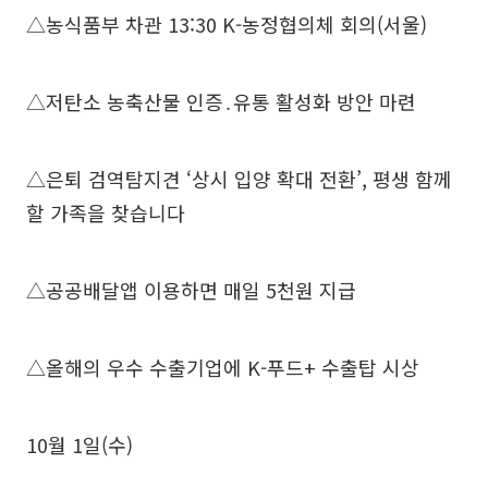
△농식품부 차관 13:30 K-농정협의체 회의(서울)
△저탄소 농축산물 인증․유통 활성화 방안 마련
△은퇴 검역탐지견 ‘상시 입양 확대 전환’, 평생 함께
할 가족을 찾습니다
△공공배달앱 이용하면 매일 5천원 지급
△올해의 우수 수출기업에 K-푸드+ 수출탑 시상
10월 1일(수)