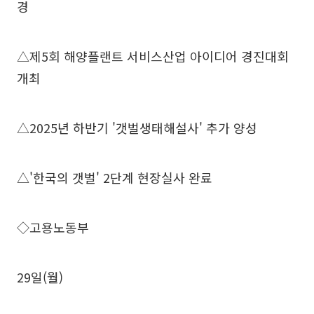
경
△제5회 해양플랜트 서비스산업 아이디어 경진대회
개최
△2025년 하반기 '갯벌생태해설사' 추가 양성
△'한국의 갯벌' 2단계 현장실사 완료
◇고용노동부
29일(월)