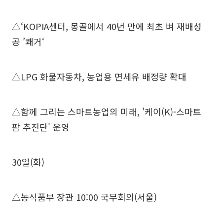
△‘KOPIA센터, 몽골에서 40년 만에 최초 벼 재배성
공 ’쾌거‘
△LPG 화물자동차, 농업용 면세유 배정량 확대
△함께 그리는 스마트농업의 미래, '케이(K)-스마트
팜 추진단' 운영
30일(화)
△농식품부 장관 10:00 국무회의(서울)