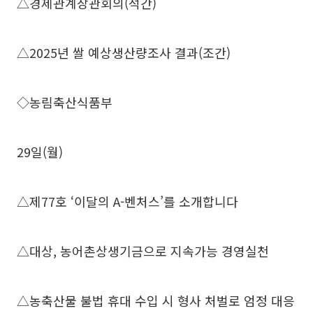
△경제관계장관회의(석간)
△2025년 쌀 예상생산량조사 결과(조간)
◇농림축산식품부
29일(월)
△제77호 ‘이달의 A-벤처스’를 소개합니다
△대상, 농어촌상생기금으로 지속가능 경영실천
△농축산물 불법 휴대 수입 시 형사 처벌로 엄정 대응