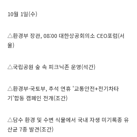
10월 1일(수)
△환경부 장관, 08:00 대한상공회의소 CEO포럼(서
울)
△국립공원 숲 속 피크닉존 운영(석간)
△환경부·국토부, 추석 연휴 '교통안전+전기차타
기’합동 캠페인 전개(조간)
△담수 환경 및 수변 식물에서 국내 자생 미기록종 유
산균 7종 발견(조간)