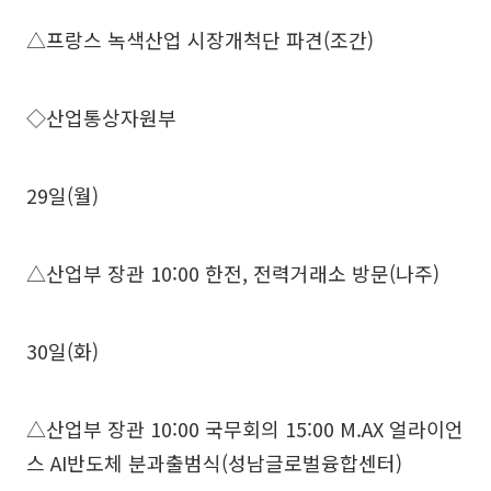
△프랑스 녹색산업 시장개척단 파견(조간)
◇산업통상자원부
29일(월)
△산업부 장관 10:00 한전, 전력거래소 방문(나주)
30일(화)
△산업부 장관 10:00 국무회의 15:00 M.AX 얼라이언
스 AI반도체 분과출범식(성남글로벌융합센터)