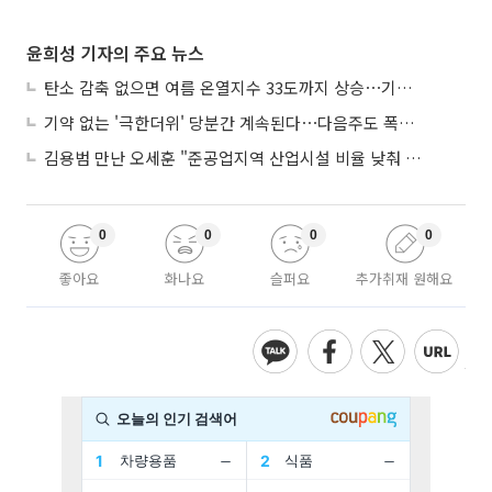
윤희성 기자의 주요 뉴스
탄소 감축 없으면 여름 온열지수 33도까지 상승⋯기상청, 2100년 미래전망
기약 없는 '극한더위' 당분간 계속된다⋯다음주도 폭염·열대야 지속
김용범 만난 오세훈 "준공업지역 산업시설 비율 낮춰 공급 늘려야"
0
0
0
0
좋아요
화나요
슬퍼요
추가취재 원해요