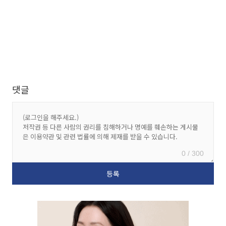
댓글
0 / 300