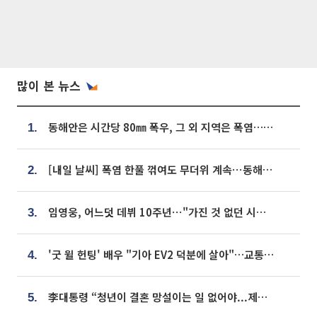
많이 본 뉴스
동해안은 시간당 80㎜ 폭우, 그 외 지역은 폭염…‘극과 극 날씨’
1.
[내일 날씨] 폭염 한풀 꺾여도 무더위 계속⋯동해안 이틀 연속 비
2.
임영웅, 어느덧 데뷔 10주년⋯"가진 것 없던 시절, 내 앞엔 20명의 팬뿐"
3.
'굿 윌 헌팅' 배우 "기아 EV2 덕분에 살아"…교통사고 후 안전성 극찬
4.
李대통령 “청년이 결혼 망설이는 일 없어야...제도상 불이익 조사”
5.