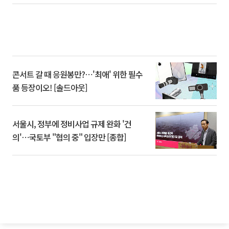
콘서트 갈 때 응원봉만?⋯'최애' 위한 필수
품 등장이오! [솔드아웃]
서울시, 정부에 정비사업 규제 완화 '건
의'⋯국토부 "협의 중" 입장만 [종합]