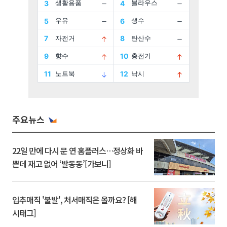
주요뉴스
22일 만에 다시 문 연 홈플러스…정상화 바
쁜데 재고 없어 ‘발동동’[가보니]
입추매직 '불발', 처서매직은 올까요? [해
시태그]