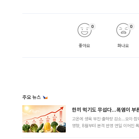
0
0
좋아요
화나요
주요 뉴스
한끼 먹기도 무섭다...폭염이 부
고온에 생육 부진·출하량 감소…오이·참외
영향, 8월부터 본격 반영 연일 이어진 
고온에 취약한 시금치와 상추 등 잎채소뿐