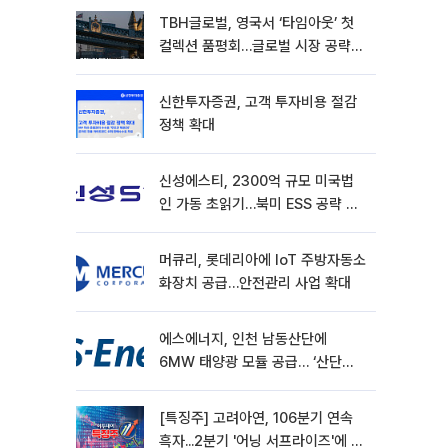
TBH글로벌, 영국서 ‘타임아웃’ 첫
컬렉션 품평회…글로벌 시장 공략
본격화
신한투자증권, 고객 투자비용 절감
정책 확대
신성에스티, 2300억 규모 미국법
인 가동 초읽기…북미 ESS 공략 본
격화
머큐리, 롯데리아에 IoT 주방자동소
화장치 공급…안전관리 사업 확대
에스에너지, 인천 남동산단에
6MW 태양광 모듈 공급… ‘산단
RE100’ 가속
[특징주] 고려아연, 106분기 연속
흑자...2분기 '어닝 서프라이즈'에 장