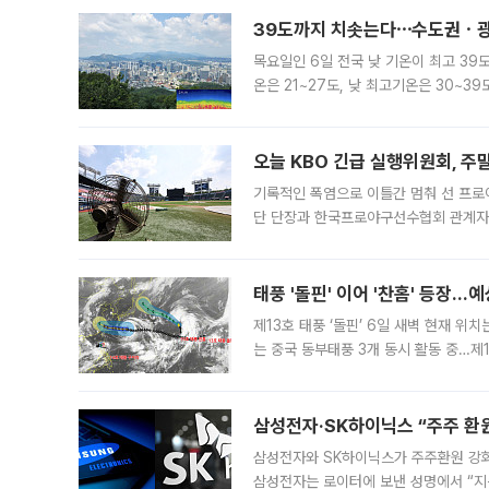
39도까지 치솟는다⋯수도권ㆍ광
목요일인 6일 전국 낮 기온이 최고 39
온은 21~27도, 낮 최고기온은 30~
는 35도 안팎까지 올라 매우 무덥겠다
기
오늘 KBO 긴급 실행위원회, 주
기록적인 폭염으로 이틀간 멈춰 선 프로야
단 단장과 한국프로야구선수협회 관계자가
5일 “최근 전국적으로 폭염이 지속되면
KBO리그와
태풍 '돌핀' 이어 '찬홈' 등장…예
제13호 태풍 ‘돌핀’ 6일 새벽 현재 위
는 중국 동부태풍 3개 동시 활동 중…제1
를 향해 서진하는 가운데 북서태평양에서는
삼성전자·SK하이닉스 “주주 환원
삼성전자와 SK하이닉스가 주주환원 강화 방안 마련에 나설
삼성전자는 로이터에 보낸 성명에서 “지