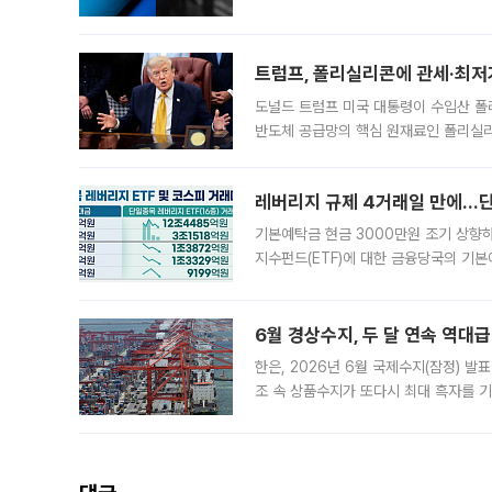
트럼프, 폴리실리콘에 관세·최저
도널드 트럼프 미국 대통령이 수입산 
반도체 공급망의 핵심 원재료인 폴리실리
로 한국 기업에 미칠 영향에도 관심이 
레버리지 규제 4거래일 만에…단일
기본예탁금 현금 3000만원 조기 상향하
지수펀드(ETF)에 대한 금융당국의 기본
13분의 1수준으로 급감했다. 6일 한국
한 가운데
6월 경상수지, 두 달 연속 역대급
한은, 2026년 6월 국제수지(잠정) 발
조 속 상품수지가 또다시 최대 흑자를 
다. 한국은행이 6일 발표한 '2026년 
집계됐다