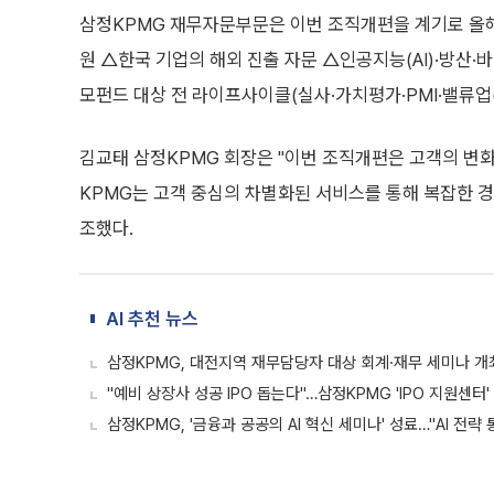
삼정KPMG 재무자문부문은 이번 조직개편을 계기로 올해
원 △한국 기업의 해외 진출 자문 △인공지능(AI)·방산·
모펀드 대상 전 라이프사이클(실사·가치평가·PMI·밸류업(V
김교태 삼정KPMG 회장은 "이번 조직개편은 고객의 변화
KPMG는 고객 중심의 차별화된 서비스를 통해 복잡한 
조했다.
AI 추천 뉴스
삼정KPMG, 대전지역 재무담당자 대상 회계·재무 세미나 개
"예비 상장사 성공 IPO 돕는다"…삼정KPMG 'IPO 지원센터'
삼정KPMG, '금융과 공공의 AI 혁신 세미나' 성료…"AI 전략