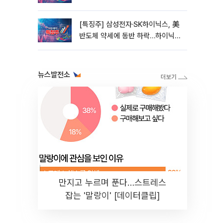
초반 12%대 강세
[특징주] 삼성전자·SK하이닉스, 美
반도체 약세에 동반 하락…하이닉스
5%↓
뉴스발전소
만지고 누르며 푼다…스트레스
잡는 '말랑이' [데이터클립]