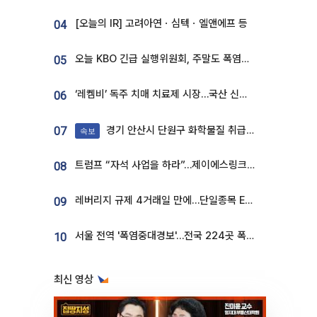
[오늘의 IR] 고려아연ㆍ심텍ㆍ엘앤에프 등
04
오늘 KBO 긴급 실행위원회, 주말도 폭염취소 될까
05
‘레켐비’ 독주 치매 치료제 시장…국산 신약 등장하나
06
경기 안산시 단원구 화학물질 취급 공장서 연기 발생
07
속보
트럼프 “자석 사업을 하라”…제이에스링크, 비중국 영구자석 공급망 구축 속도
08
레버리지 규제 4거래일 만에…단일종목 ETF 거래대금 '13분의 1' 급감
09
서울 전역 '폭염중대경보'…전국 224곳 폭염특보
10
최신 영상