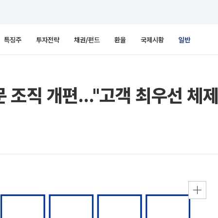
특징주
투자전략
채권/펀드
환율
국제시황
일반
 조직 개편…"고객 최우선 체제