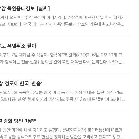
양 폭염중대경보 [날씨]
도까지 오르며 극심한 폭염이 이어지겠다. 기상청에 따르면 이날 아침 최저기
39도로 예보됐다. 전국 대부분 지역에 폭염특보가 발효된 가운데 최고체감온도
. 특히 폭염중대경보가 발표된 서울과 인천 강화ㆍ인천 북부ㆍ인천 남부, 경
말도 폭염취소 될까
구가 7일 재개될 수 있을까. 한국야구위원회(KBO)가 6일 오후 10개 구
 참석하는 긴급 실행위원회를 열어 폭염 대책을 다시 논의한다. KBO는
서 관람객과 선수단의 안전 위험 상황이 발생했다”며 5∼6일 예정됐던
상 경로에 한국 '한숨'
치는 오키나와 동쪽한국·일본·중국·미국 등 각국 기상청 태풍 '돌핀' 예상 경로
5호 태풍 '찬홈' 현재 위치와 예상 경로 주목 제13호 태풍 ‘돌핀’이 오키나와
 제15호 태풍 ‘찬홈’이 새로 발생했다. 한국과 일본뿐 아니라 중국
 강화 방안 마련”
 것이라고 밝혔다. 5일(현지시간) 로이터통신에 따르면
속 가능한 방식으로 주주 환원을 강화하는 방안을 모색하고 있다”고 밝혔다.