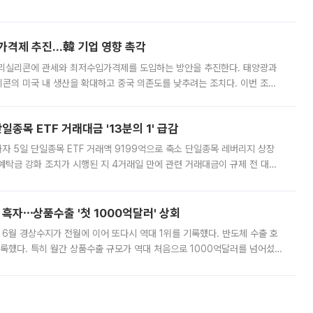
그러면서 자세한 내용은 “조만간 공개할 예정”이라고 덧붙였다. SK하이닉스도 로이터에 전달한 성명에서 “연
가격제 추진…韓 기업 영향 촉각
폴리실리콘에 관세와 최저수입가격제를 도입하는 방안을 추진한다. 태양광과
콘의 미국 내 생산을 확대하고 중국 의존도를 낮추려는 조치다. 이번 조처
쏠리고 있다. 5일(현지시간) 블룸버그통신에 따르면 미국 행정부 내에서는
종목 ETF 거래대금 '13분의 1' 급감
자 5일 단일종목 ETF 거래액 9199억으로 축소 단일종목 레버리지 상장
예탁금 강화 조치가 시행된 지 4거래일 만에 관련 거래대금이 규제 전 대비
거래소에 따르면 전날 코스피 시장 전체 거래대금은 25조2129억원을 기록
 흑자⋯상품수출 '첫 1000억달러' 상회
표 6월 경상수지가 전월에 이어 또다시 역대 1위를 기록했다. 반도체 수출 호
기록했다. 특히 월간 상품수출 규모가 역대 처음으로 1000억달러를 넘어섰
6월 국제수지(잠정)'에 따르면 6월 경상수지는 497억3000만달러 흑자로