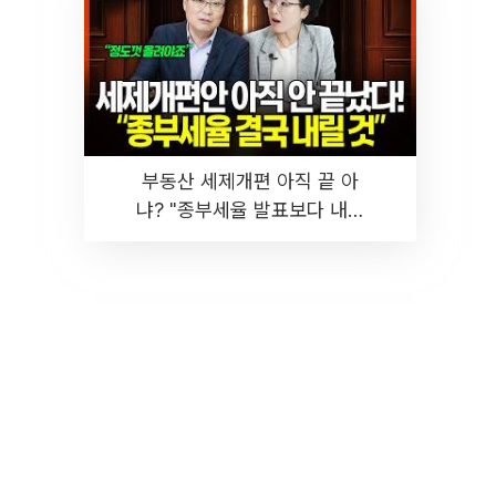
부동산 세제개편 아직 끝 아
냐? "종부세율 발표보다 내릴
것" 장기거주·양도세 전망 I 집
땅지성 I 김인만, 진미윤