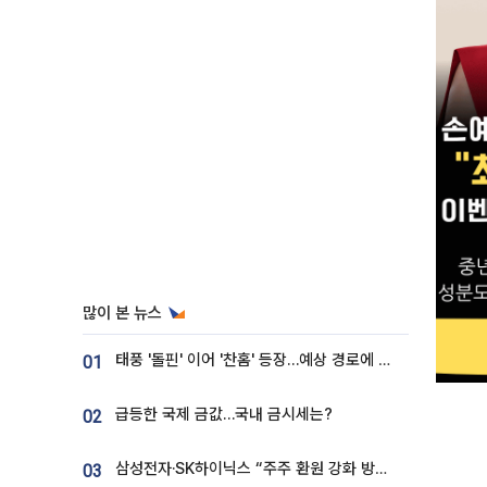
많이 본 뉴스
태풍 '돌핀' 이어 '찬홈' 등장…예상 경로에 한국 '한숨'
01
급등한 국제 금값…국내 금시세는?
02
삼성전자·SK하이닉스 “주주 환원 강화 방안 마련”
03