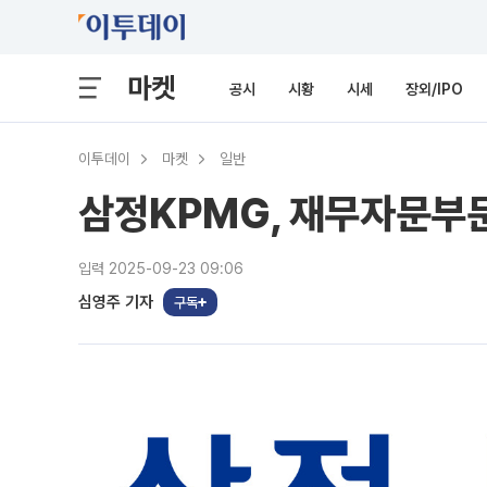
마켓
공시
시황
시세
장외/IPO
이투데이
마켓
일반
삼정KPMG, 재무자문부문
입력 2025-09-23 09:06
심영주 기자
구독