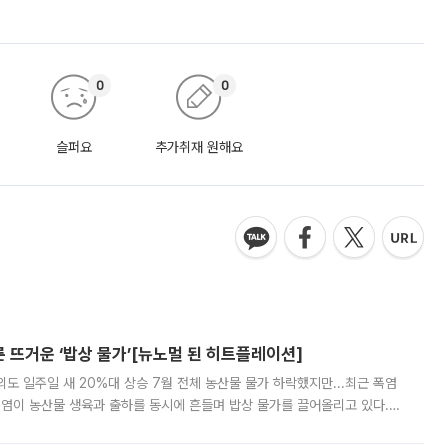
0
0
슬퍼요
추가취재 원해요
른 뜨거운 ‘밥상 물가’[뉴노멀 된 히트플레이션]
도 일주일 새 20%대 상승 7월 전체 농산물 물가 하락했지만...최근 폭염
폭염이 농산물 생육과 출하를 동시에 흔들며 밥상 물가를 끌어올리고 있다.
 아니라 오이와 참외, 브로콜리 가격까지 일주일 새 두 자릿수로 뛰었다.