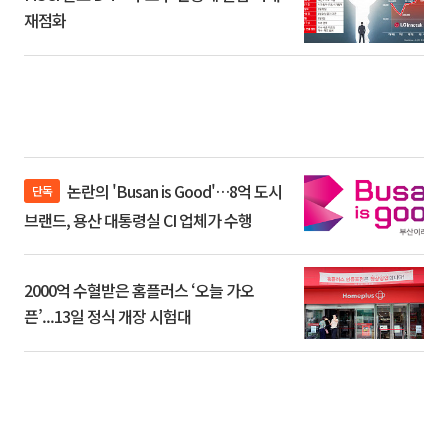
재점화
논란의 'Busan is Good'…8억 도시
단독
브랜드, 용산 대통령실 CI 업체가 수행
2000억 수혈받은 홈플러스 ‘오늘 가오
픈’...13일 정식 개장 시험대