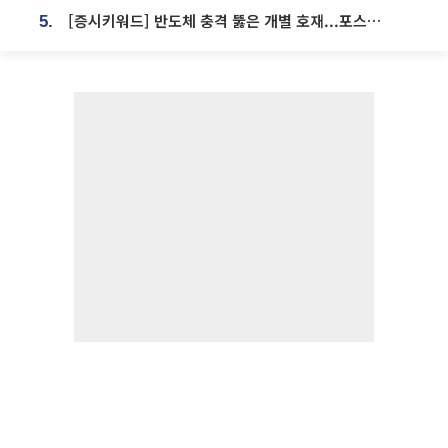
[증시키워드] 반도체 충격 뚫은 개별 호재...포스코퓨처엠·에코프로·한화솔루션 '눈길'
5.