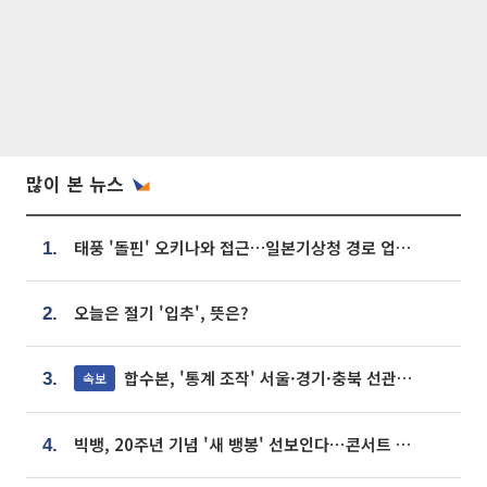
많이 본 뉴스
태풍 '돌핀' 오키나와 접근…일본기상청 경로 업데이트
1.
오늘은 절기 '입추', 뜻은?
2.
합수본, '통계 조작' 서울·경기·충북 선관위 등 추가 압수수색
속보
3.
빅뱅, 20주년 기념 '새 뱅봉' 선보인다⋯콘서트 앞두고 팝업 개최
4.