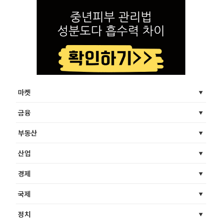
마켓
금융
부동산
산업
경제
국제
정치