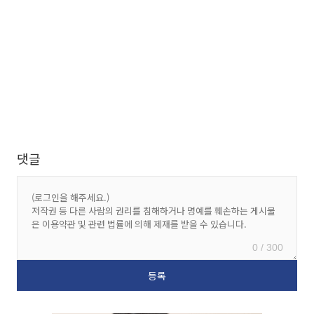
댓글
0 / 300