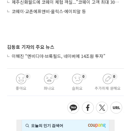
제주신화월드에 코웨이 체험 객실..."코웨이 고객 최대 30% 할인"
코웨이·교촌에프앤비·올릭스·에이피알 등
김동효 기자의 주요 뉴스
이해진 “엔비디아·브룩필드, 네이버에 14조원 투자”
0
0
0
0
좋아요
화나요
슬퍼요
추가취재 원해요