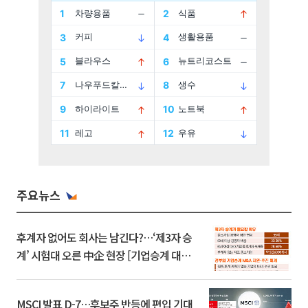
주요뉴스
후계자 없어도 회사는 남긴다?…‘제3자 승
계’ 시험대 오른 中企 현장 [기업승계 대전
환]
MSCI 발표 D-7…후보주 반등에 편입 기대