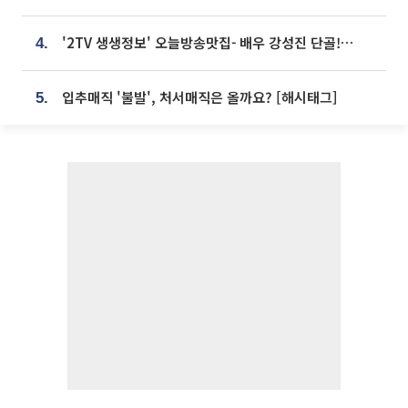
'2TV 생생정보' 오늘방송맛집- 배우 강성진 단골! 쌀국수ㆍ푸팟퐁 커리 맛집 '블○○○'
4.
입추매직 '불발', 처서매직은 올까요? [해시태그]
5.