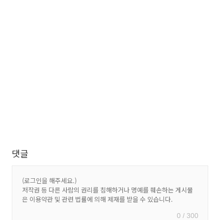
댓글
0 / 300