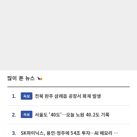
많이 본 뉴스
전북 완주 삼례읍 공장서 화재 발생
속보
1.
서울도 '40도'…오늘 노원 40.2도 기록
속보
2.
SK하이닉스, 용인·청주에 54조 투자…AI 메모리 생산기지 키운다
3.