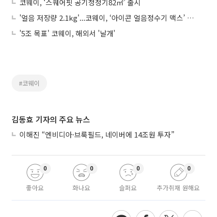
코웨이, ‘스퀘어핏 공기청정기82㎡’ 출시
'얼음 저장량 2.1kg'...코웨이, ‘아이콘 얼음정수기 맥스’ 출시
'5조 목표' 코웨이, 해외서 '날개'
#코웨이
김동효 기자의 주요 뉴스
이해진 “엔비디아·브룩필드, 네이버에 14조원 투자”
0
0
0
0
좋아요
화나요
슬퍼요
추가취재 원해요