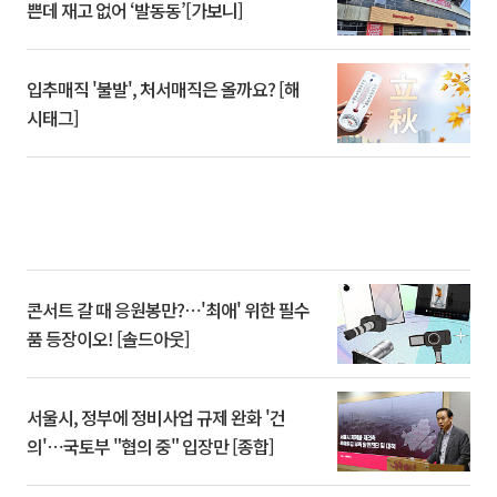
쁜데 재고 없어 ‘발동동’[가보니]
입추매직 '불발', 처서매직은 올까요? [해
시태그]
콘서트 갈 때 응원봉만?⋯'최애' 위한 필수
품 등장이오! [솔드아웃]
서울시, 정부에 정비사업 규제 완화 '건
의'⋯국토부 "협의 중" 입장만 [종합]