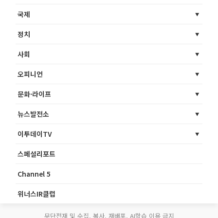
국제
정치
사회
오피니언
문화·라이프
뉴스발전소
이투데이TV
스페셜리포트
Channel 5
위너스IR클럽
무단전재 및 수집, 복사, 재배포, AI학습 이용 금지