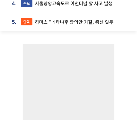
서울양양고속도로 이천터널 앞 사고 발생
속보
4.
하마스 “네타냐후 합의안 거절, 총선 앞두고 시간 끌기”
단독
5.