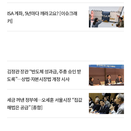
ISA 계좌, 5년마다 깨라고요? [이슈크래
커]
김정관 장관 “반도체 성과급, 주총 승인 받
도록”…상법·자본시장법 개정 시사
세금 꺼낸 정부에…오세훈 서울시장 “집값
해법은 공급” [종합]