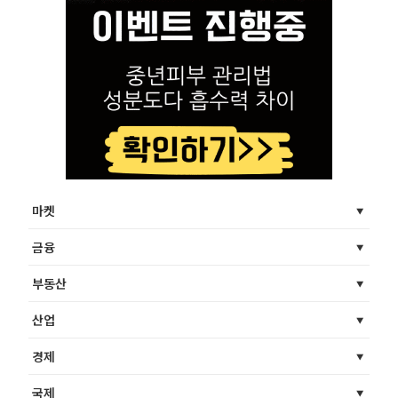
마켓
금융
부동산
산업
경제
국제