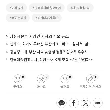
#대복물산
#안동하회마을고등어
#자갈치메가리
#등푸른생선
#비린내제거특허
영남취재본부 서영인 기자의 주요 뉴스
인사도, 회계도 무너진 부산테크노파크…감사서 '혈세 유용·인사 뒤집기' 적발
경남정보대, 부산 지역 맞춤형 평생직업교육 우수사례로 혁신 주도
한국해양진흥공사, 상임감사 공개 모집…8월 19일까지 접수
0
0
0
0
좋아요
화나요
슬퍼요
추가취재 원해요