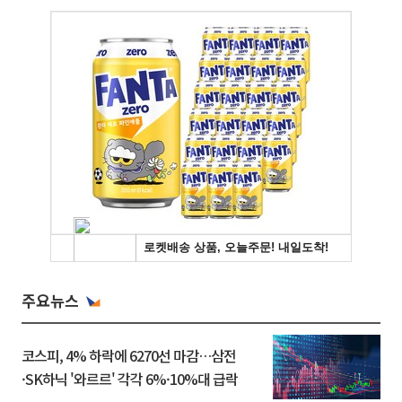
주요뉴스
코스피, 4% 하락에 6270선 마감…삼전
·SK하닉 '와르르' 각각 6%·10%대 급락