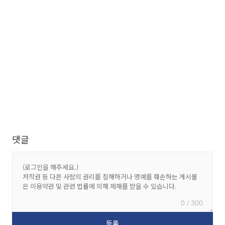
댓글
0 / 300