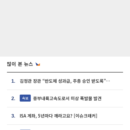
많이 본 뉴스
김정관 장관 “반도체 성과급, 주총 승인 받도록”…상법·자본시장법 개정 시사
1.
중부내륙고속도로서 미상 폭발물 발견
속보
2.
ISA 계좌, 5년마다 깨라고요? [이슈크래커]
3.