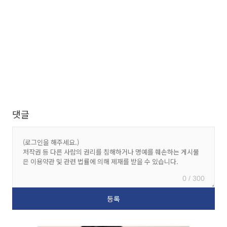
댓글
0 / 300