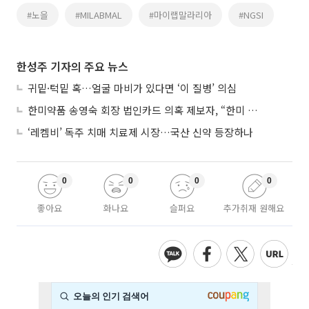
#노을
#MILABMAL
#마이랩말라리아
#NGSI
한성주 기자의 주요 뉴스
귀밑·턱밑 혹…얼굴 마비가 있다면 ‘이 질병’ 의심
한미약품 송영숙 회장 법인카드 의혹 제보자, “한미 잘 되기 바라는 마음”
‘레켐비’ 독주 치매 치료제 시장…국산 신약 등장하나
0
0
0
0
좋아요
화나요
슬퍼요
추가취재 원해요