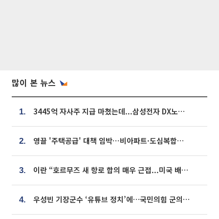
많이 본 뉴스
3445억 자사주 지급 마쳤는데...삼성전자 DX노조, 뒤늦은 '떼쓰기 집회'
1.
영끌 '주택공급' 대책 임박⋯비아파트·도심복합까지 총동원
2.
이란 “호르무즈 새 항로 합의 매우 근접...미국 배상 먼저”
3.
우성빈 기장군수 ‘유튜브 정치’에…국민의힘 군의원들 집단 반발
4.