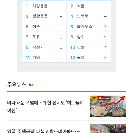
주요뉴스
바다 태운 폭염에…회 한 접시도 ‘히트플레
이션’
영끌 '주택공급' 대책 임박⋯비아파트·도