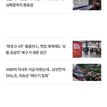
심복합까지 총동원
‘회생 D-3주’ 홈플러스, 영업 재개에도 ‘상
품 공급망’ 복구가 생존 관건
3445억 자사주 지급 마쳤는데...삼성전자
DX노조, 뒤늦은 '떼쓰기 집회'