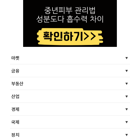
마켓
금융
부동산
산업
경제
국제
정치