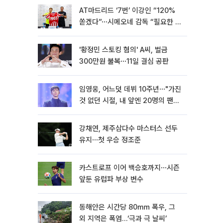
AT마드리드 ‘7번’ 이강인 “120%
쏟겠다”⋯시메오네 감독 “필요한 선
수”
'황정민 스토킹 혐의' A씨, 벌금
300만원 불복⋯11일 결심 공판
임영웅, 어느덧 데뷔 10주년⋯"가진
것 없던 시절, 내 앞엔 20명의 팬
뿐"
강채연, 제주삼다수 마스터스 선두
유지⋯첫 우승 정조준
카스트로프 이어 백승호까지⋯시즌
앞둔 유럽파 부상 변수
동해안은 시간당 80㎜ 폭우, 그
외 지역은 폭염…‘극과 극 날씨’