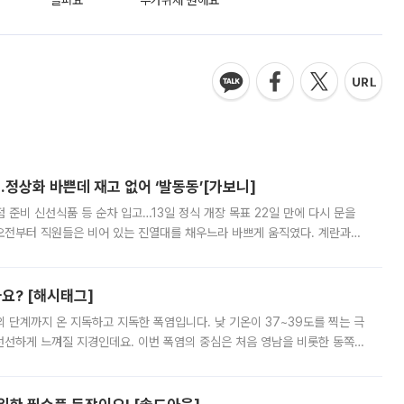
슬퍼요
추가취재 원해요
…정상화 바쁜데 재고 없어 ‘발동동’[가보니]
준비 신선식품 등 순차 입고…13일 정식 개장 목표 22일 만에 다시 문을
오전부터 직원들은 비어 있는 진열대를 채우느라 바쁘게 움직였다. 계란과
리를 잡기 시작했지만, 매장 곳곳엔 여전히 텅 빈 매대가 먼저 눈에 들어왔
까요? [해시태그]
’의 단계까지 온 지독하고 지독한 폭염입니다. 낮 기온이 37~39도를 찍는 극
 선선하게 느껴질 지경인데요. 이번 폭염의 중심은 처음 영남을 비롯한 동쪽
 북서풍이 산맥을 넘어 영남 쪽으로 내려오면서 뜨겁고 건조해졌는데요.