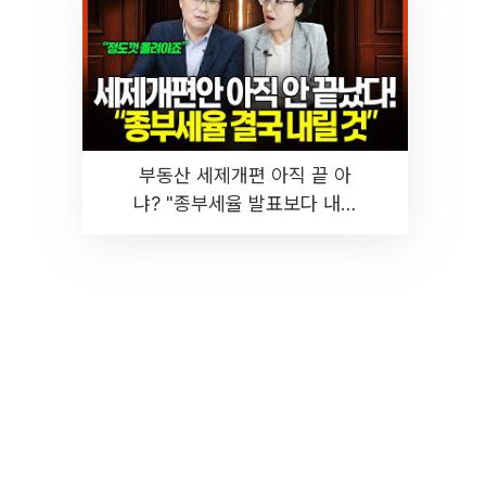
부동산 세제개편 아직 끝 아
냐? "종부세율 발표보다 내릴
것" 장기거주·양도세 전망 I 집
땅지성 I 김인만, 진미윤