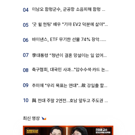
이남오 함평군수, 군공항 소음피해 함평 보상 요구
04
'굿 윌 헌팅' 배우 "기아 EV2 덕분에 살아"…교통사고 후 안전성 극찬
05
바이낸스, ETF 무기한 선물 74% 장악…한국 레버리지 ETF 거래 급증 [e가상자산]
06
07
李대통령 “청년이 결혼 망설이는 일 없어야...제도상 불이익 조사”
축구협회, 대국민 사과…"압수수색·카드 논란 사죄, 강도 높은 쇄신"
08
09
추미애 "우리 목표는 연대"…故 강일출 할머니 흉상 제막
10
與 전대 주말 2연전…호남 앞두고 주도권 다툼
최신 영상