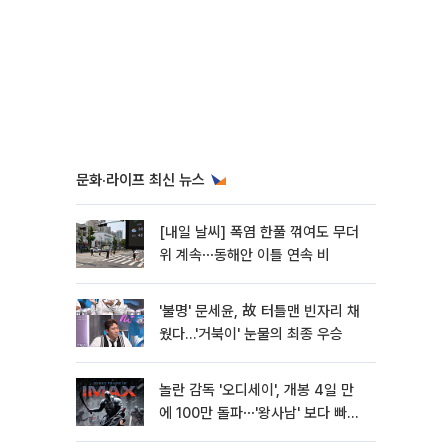
문화·라이프 최신 뉴스
[내일 날씨] 폭염 한풀 꺾여도 무더
위 계속⋯동해안 이틀 연속 비
'불명' 문세윤, 故 터틀맨 빈자리 채
웠다…'거북이' 눈물의 최종 우승
놀란 감독 '오디세이', 개봉 4일 만
에 100만 돌파⋯'왕사남' 보다 빠르
다