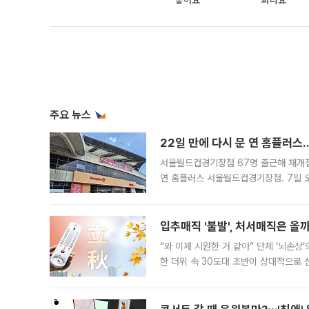
좋아요
화나요
주요 뉴스
22일 만에 다시 문 연 홈플러스
서울월드컵경기장점 67명 출근해 재개점 
연 홈플러스 서울월드컵경기장점. 7일 
우유, 과일 같은 신선식품이 차근차근 자
입추매직 '불발', 처서매직은 올
“와 이제 시원한 거 같아” 단체 ‘뇌손상
한 더위 속 30도대 초반이 상대적으로
지역에 있었습니다. 7월 말에는 서풍과