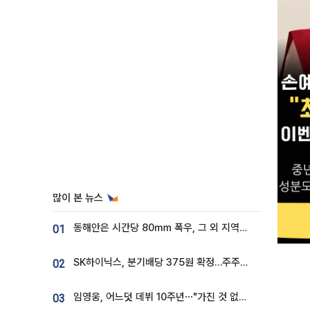
많이 본 뉴스
동해안은 시간당 80㎜ 폭우, 그 외 지역은 폭염…‘극과 극 날씨’
01
SK하이닉스, 분기배당 375원 확정…주주환원책 9월로 앞당겨 발표
02
임영웅, 어느덧 데뷔 10주년⋯"가진 것 없던 시절, 내 앞엔 20명의 팬뿐"
03