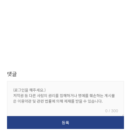
댓글
0 / 300