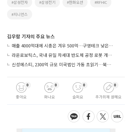
#삼성전자
#삼성전기
#한화오션
#RFHIC
#지니언스
김우람 기자의 주요 뉴스
매출 4000억대에 시총은 겨우 500억…구영테크 낮은 몸값에 저가 승계 마무리
라온로보틱스, 국내 유일 차세대 반도체 공정 로봇 개발 ‘고객사 테스트 진행’
신성에스티, 2300억 규모 미국법인 가동 초읽기…북미 ESS 공략 본격화
0
0
0
0
좋아요
화나요
슬퍼요
추가취재 원해요