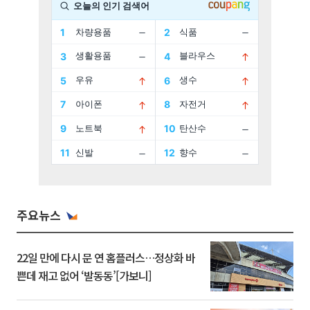
주요뉴스
22일 만에 다시 문 연 홈플러스…정상화 바
쁜데 재고 없어 ‘발동동’[가보니]