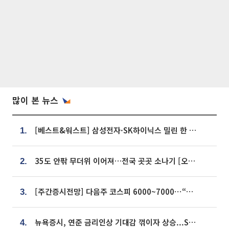
많이 본 뉴스
[베스트&워스트] 삼성전자·SK하이닉스 밀린 한 주…상상인증권은 85% 급등
1.
35도 안팎 무더위 이어져…전국 곳곳 소나기 [오늘 날씨]
2.
[주간증시전망] 다음주 코스피 6000~7000⋯“外人 수급은 정책이 변수”
3.
뉴욕증시, 연준 금리인상 기대감 꺾이자 상승...S&P500 사상 최고치 [종합]
4.