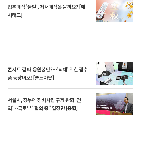
입추매직 '불발', 처서매직은 올까요? [해
시태그]
콘서트 갈 때 응원봉만?⋯'최애' 위한 필수
품 등장이오! [솔드아웃]
서울시, 정부에 정비사업 규제 완화 '건
의'⋯국토부 "협의 중" 입장만 [종합]