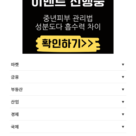
마켓
금융
부동산
산업
경제
국제