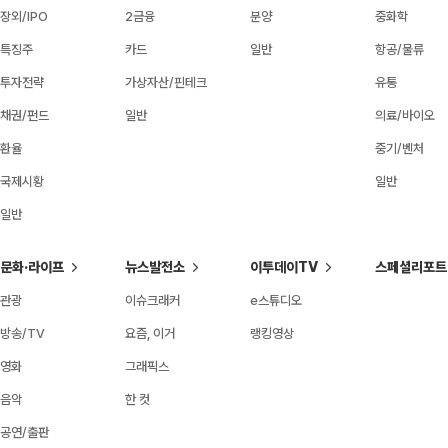
장외/IPO
2금융
분양
중화학
특징주
카드
일반
항공/물류
투자전략
가상자산/핀테크
유통
채권/펀드
일반
의료/바이오
환율
중기/벤처
국제시황
일반
일반
문화·라이프
뉴스발전소
이투데이TV
스페셜리포트
관광
이슈크래커
e스튜디오
방송/TV
요즘, 이거
랭킹영상
영화
그래픽스
음악
한 컷
공연/출판