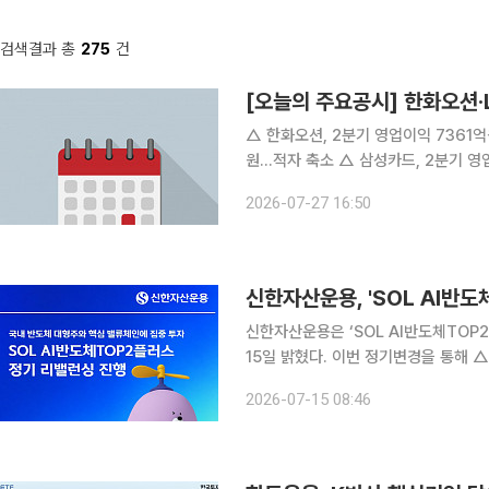
검색결과 총
275
건
[오늘의 주요공시] 한화오션·
△ 한화오션, 2분기 영업이익 7361억원…전년 대비 98% 
원…적자 축소 △ 삼성카드, 2분기 영업이익 2086억원…전년 대비 4% 증가 △ 엠아이텍,
PrediSurge 주식 100억원 규모 취득 △ RFHIC, 2분기 영업이익 112억원…전년 대비 34.7%
2026-07-27 16:50
가 △ 셀트리온, 2분기 영업이익 45
신한자산운용, 'SOL AI반도
신한자산운용은 ‘SOL AI반도체TOP
15일 밝혔다. 이번 정기변경을 통해
편입하고 △LG이노텍 △ISC △RFHIC △
2026-07-15 08:46
대표 히트 상품 중 하나인 ‘SOL AI