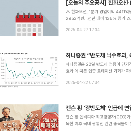
[오늘의 주요공시] 한화오션·
△ 한화오션, 1분기 영업이익 4411억원…전년 대비 70
2953억원…전년 대비 136% 증가 △ 엔젠바이오, 220억원 규모 주주배정 후 실권주 일반공모 유
상증자 결정 △ 안랩, 1분기 영업이익 19억원…전년 대비 84% 증가 △ 한화시스템, 1분기 영업이
2026-04-27 17:04
익 343억원…전
하나증권 “반도체 낙수효과,
하나증권은 22일 반도체 업종이 단기
효과’에 따른 업종 로테이션 기회가 확대될 것으로 전망했다. 이
효과: 6월까지 로테이션 기회’ 보고서
2026-04-22 07:34
실적 모멘텀인 2분기 실적 시즌 전까
젠슨 황 ‘광반도체’ 언급에 
젠슨 황 엔비디아 최고경영자(CEO)가
목한 이후 국내 광통신 관련 종목들이 
분석이 나오는 가운데, 단기 과열에 대한 경고음도 잇따르