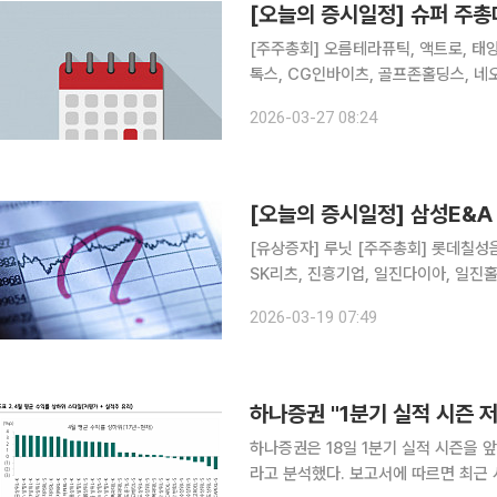
[오늘의 증시일정] 슈퍼 주
[주주총회] 오름테라퓨틱, 액트로, 태양
톡스, CG인바이츠, 골프존홀딩스, 네오
존, 바이오스마트, 그린생명과학, 우리로
2026-03-27 08:24
에이텀, 제이티, 유니온바이오메트릭스
[오늘의 증시일정] 삼성E&
[유상증자] 루닛 [주주총회] 롯데칠성음료, 한화오션, 호텔신라, 신한서부티엔디리츠, GS리테일,
SK리츠, 진흥기업, 일진다이아, 일진
홈데코, 하이스틸, 이리츠코크렙, 미원
2026-03-19 07:49
송원산업, 한국수출포장공업, 삼성생명,
하나증권은 18일 1분기 실적 시즌을 앞
라고 분석했다. 보고서에 따르면 최근 시장은 목표주가 상향, 실적 추정치 개선, 기관 순매수 유입 등