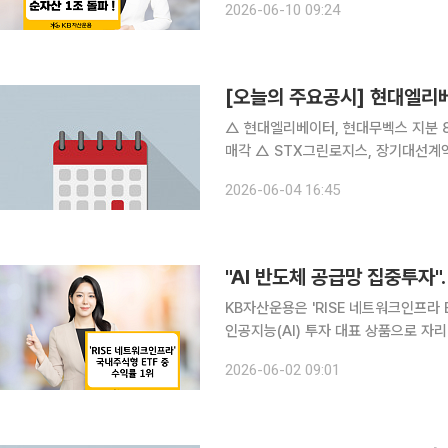
2026-06-10 09:24
340종 가운데 1위다. 해당 ETF는 
[오늘의 주요공시] 현대엘리
△ 현대엘리베이터, 현대무벡스 지분 8% 3335억원에 매각 
매각 △ STX그린로지스, 장기대선계약 체결 △ 플라즈맵, 美 QMED와 35억원 규모 멸균기 공급
계약 △ 라이콤, 약 39억원 규모 통신용 광증폭기 수주 △ 예스티, 228억 규모 반도체 제조장비 공
2026-06-04 16:45
급계약 체결 △ 티로보틱스, 美 ESS
"AI 반도체 공급망 집중투자"
KB자산운용은 'RISE 네트워크인프라 
인공지능(AI) 투자 대표 상품으로 자리매김하고 있다고 
네트워크인프라 ETF'의 최근 1개월, 3개
2026-06-02 09:01
313.85%, 758.11%, 9