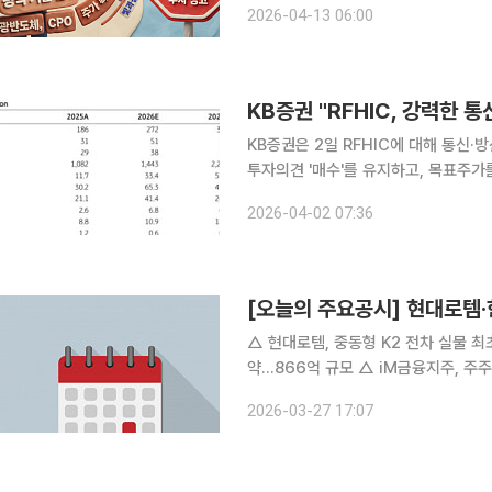
2026-04-13 06:00
코스피와 코스닥 시장에서 광통신 관련
KB증권 "RFHIC, 강력한 
KB증권은 2일 RFHIC에 대해 통신
투자의견 '매수'를 유지하고, 목표주가를
의 전 거래일 종가는 9만4200원이다. 이창민 KB증권 연구원은 "목표주가를 상향한 이유는 업
2026-04-02 07:36
호조세에 따른 통신·방산 실적 추정치 
[오늘의 주요공시] 현대로템·
△ 현대로템, 중동형 K2 전차 실물 최초 공개 △ 한화시스템, 방사청과 '군위성통신
약…866억 규모 △ iM금융지주, 주주환원 확대키로…제15기 정기주주총회 △ 부국철강, 배당성향
25% 내외 유지 목표 기업가치 제고 계획 △ 동성제약, 회생계획 인가 △ 효성ITX, 202
2026-03-27 17:07
성향 50% 이상 유지 △ HD현대