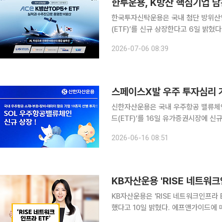
한투운용, K방산 핵심기업 담
한국투자신탁운용은 국내 첨단 방위산업
(ETF)’를 신규 상장한다고 6일 밝혔다. 7일 상장되는 ACE K방산TOP5+ ETF는 K-방산 수출
대와 실적 성장을 주도하는 대표 기업에 
2026-07-06 08:39
TOP5+ 지수’다. 해당 지수는 국내 
스페이스X발 우주 투자심리 
신한자산운용은 국내 우주항공 밸류체인
드(ETF)’를 16일 유가증권시장에 신
주항공 산업 내 소재, 부품, 장비, 위성
2026-06-16 08:51
근 글로벌 우주 산업은 정부 주도의 연
KB자산운용 'RISE 네트워크
KB자산운용은 'RISE 네트워크인프라
했다고 10일 밝혔다. 에프앤가이드에 따르면 전날 기준 'RISE 네트워크인프라 ETF'의 최근 1년 수
익률은 559.57%를 기록했다. 같은