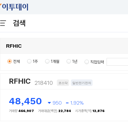
검색
전체
1주
1개월
1년
직접입력
RFHIC
218410
코스닥
일반전기전자
48,450
950
1.92%
거래량
466,907
거래대금(백만)
22,784
시가총액(억)
12,876