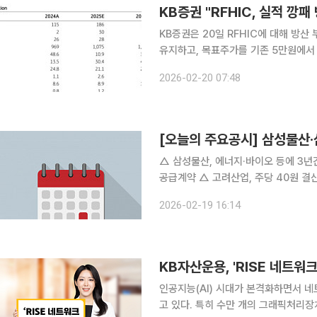
KB증권 "RFHIC, 실적 깡
KB증권은 20일 RFHIC에 대해 방산
유지하고, 목표주가를 기존 5만원에서 7
는 5만8900원이다. KB증권은 RFHIC가 올해 1분기 매출액 615억원, 영업이익 110억원을 기록할
2026-02-20 07:48
것으로 전망했다. 전년 동기 대비 각각 
[오늘의 주요공시] 삼성물산·
△ 삼성물산, 에너지·바이오 등에 3년간 최대 9.4조 투자 △ 파
공급계약 △ 고려산업, 주당 40원 결산 배당 △ 삼성SDI, 삼성디스플레이 지분 매각 추진…"투자
재원 확보“ △ 스피어, 17억 규모 특수합금 공급계약 △ 삼천리자전거, 기보유 자기주식 소각으로
2026-02-19 16:14
보통주 87만3577주 △ 아바코, 中
KB자산운용, 'RISE 네트워
인공지능(AI) 시대가 본격화하면서 
고 있다. 특히 수만 개의 그래픽처리장