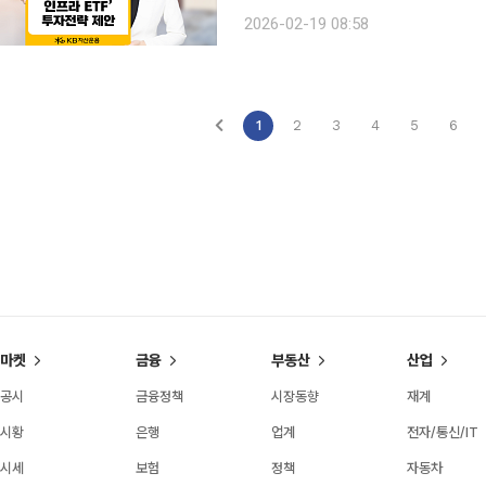
네트워크 기술 고도화에 초점이 맞춰지며 관
2026-02-19 08:58
은 19일 AI 시대 핵심 인프라 투자 대
1
2
3
4
5
6
마켓
금융
부동산
산업
공시
금융정책
시장동향
재계
시황
은행
업계
전자/통신/IT
시세
보험
정책
자동차