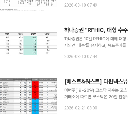
펀더멘털 기반 종목이 높은 성과를 기록
2026-03-18 07:49
즌을 앞두고 반복되는 계절성으로, 올해
하나증권 "RFHIC, 대형 수주
하나증권은 10일 RFHIC에 대해 대형
자의견 '매수'를 유지하고, 목표주가를 
종가는 6만3200원이다. 김홍식 하나증권 연구원은 "전세계 각국이 5G 단독모드(SA) 도입에 나서
2026-03-10 07:44
고 있고, 방산에서는 레이시온, 통신에
이번주(19~20일) 코스닥 지수는 코스피의
거래소에 따르면 코스닥은 20일 전장보다 
방향성이 뚜렷하지 않은 가운데 업종·
2026-02-21 08:00
도체·전기장비·통신장비 등 일부 기술