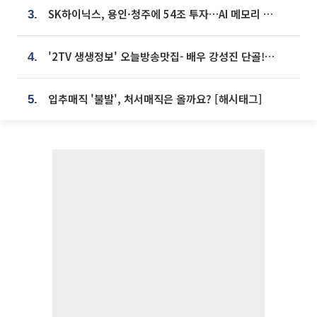
SK하이닉스, 용인·청주에 54조 투자…AI 메모리 생산기지 키운다
3.
'2TV 생생정보' 오늘방송맛집- 배우 강성진 단골! 쌀국수ㆍ푸팟퐁 커리 맛집 '블○○○'
4.
입추매직 '불발', 처서매직은 올까요? [해시태그]
5.