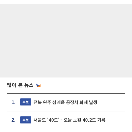
많이 본 뉴스
전북 완주 삼례읍 공장서 화재 발생
속보
1.
서울도 '40도'…오늘 노원 40.2도 기록
속보
2.