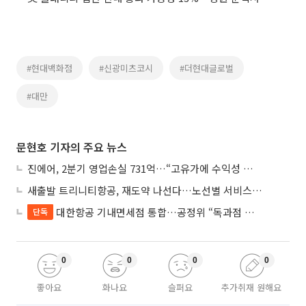
#현대백화점
#신광미츠코시
#더현대글로벌
#대만
문현호 기자의 주요 뉴스
진에어, 2분기 영업손실 731억…“고유가에 수익성 악화”
새출발 트리니티항공, 재도약 나선다…노선별 서비스 차별화
대한항공 기내면세점 통합…공정위 “독과점 여부 따진다”
단독
0
0
0
0
좋아요
화나요
슬퍼요
추가취재 원해요