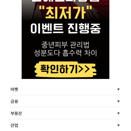
마켓
금융
부동산
산업