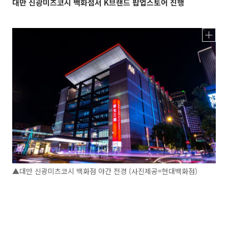
대만 신광미츠코시 백화점서 K브랜드 팝업스토어 진행
▲대만 신광미츠코시 백화점 야간 전경 (사진제공=현대백화점)