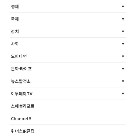
경제
국제
정치
사회
오피니언
문화·라이프
뉴스발전소
이투데이TV
스페셜리포트
Channel 5
위너스IR클럽