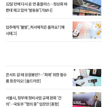
22일 만에 다시 문 연 홈플러스…정상화 바
쁜데 재고 없어 ‘발동동’[가보니]
입추매직 '불발', 처서매직은 올까요? [해
시태그]
콘서트 갈 때 응원봉만?⋯'최애' 위한 필수
품 등장이오! [솔드아웃]
서울시, 정부에 정비사업 규제 완화 '건
의'⋯국토부 "협의 중" 입장만 [종합]