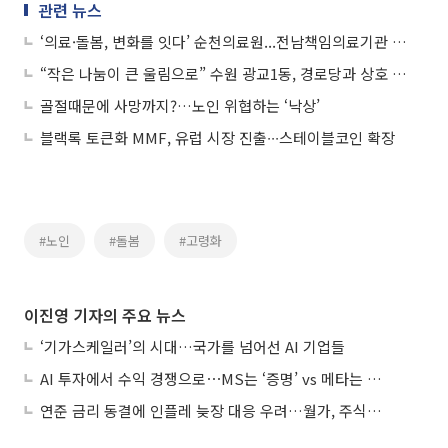
관련 뉴스
‘의료·돌봄, 변화를 잇다’ 순천의료원...전남책임의료기관 공동 심포지엄
“작은 나눔이 큰 울림으로” 수원 광교1동, 경로당과 상호 돌봄 협력
골절때문에 사망까지?…노인 위협하는 ‘낙상’
블랙록 토큰화 MMF, 유럽 시장 진출∙∙∙스테이블코인 확장
#노인
#돌봄
#고령화
이진영 기자의 주요 뉴스
‘기가스케일러’의 시대…국가를 넘어선 AI 기업들
AI 투자에서 수익 경쟁으로⋯MS는 ‘증명’ vs 메타는 ‘숙제’
연준 금리 동결에 인플레 늦장 대응 우려…월가, 주식도 채권도 던졌다