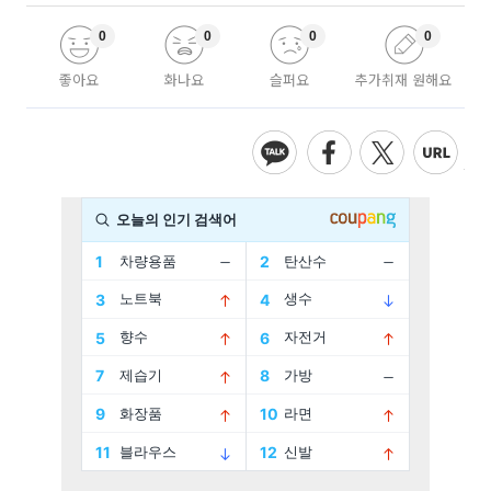
0
0
0
0
좋아요
화나요
슬퍼요
추가취재 원해요