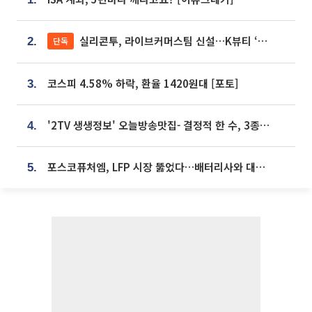
실리콘투, 라이브커머스팀 신설…K뷰티 ‘글로벌 판매망’ 확대[K뷰티 라방戰]
단독
2.
코스피 4.58% 하락, 환율 1420원대 [포토]
3.
'2TV 생생정보' 오늘방송맛집- 결정적 한 수, 3종 메밀면! 메밀 소바 맛집 '의○○○○'
4.
포스코퓨처엠, LFP 시장 뚫었다…배터리사와 대규모 장기 공급 합의
5.