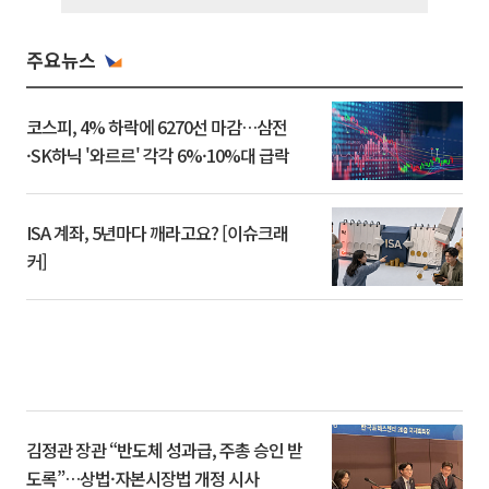
주요뉴스
코스피, 4% 하락에 6270선 마감…삼전
·SK하닉 '와르르' 각각 6%·10%대 급락
ISA 계좌, 5년마다 깨라고요? [이슈크래
커]
김정관 장관 “반도체 성과급, 주총 승인 받
도록”…상법·자본시장법 개정 시사