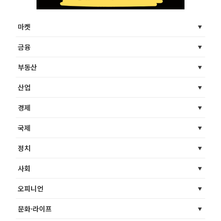
마켓
금융
부동산
산업
경제
국제
정치
사회
오피니언
문화·라이프