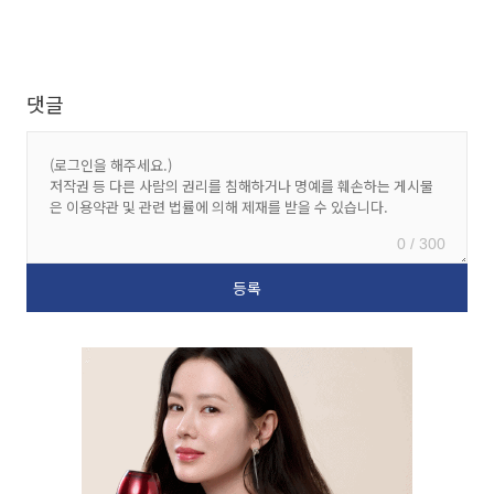
댓글
0 / 300