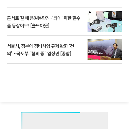
콘서트 갈 때 응원봉만?⋯'최애' 위한 필수
품 등장이오! [솔드아웃]
서울시, 정부에 정비사업 규제 완화 '건
의'⋯국토부 "협의 중" 입장만 [종합]