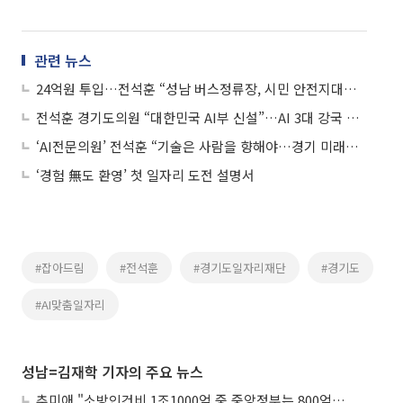
관련 뉴스
24억원 투입…전석훈 “성남 버스정류장, 시민 안전지대로 바꿨다”
전석훈 경기도의원 “대한민국 AI부 신설”…AI 3대 강국 도약 전략 제시
‘AI전문의원’ 전석훈 “기술은 사람을 향해야…경기 미래는 따뜻한 혁신으로”
‘경험 無도 환영’ 첫 일자리 도전 설명서
#잡아드림
#전석훈
#경기도일자리재단
#경기도
#AI맞춤일자리
성남=김재학 기자의 주요 뉴스
추미애 "소방인건비 1조1000억 중 중앙정부는 800억뿐"