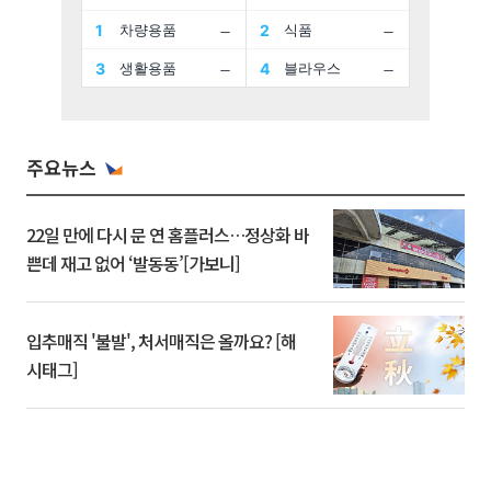
주요뉴스
22일 만에 다시 문 연 홈플러스…정상화 바
쁜데 재고 없어 ‘발동동’[가보니]
입추매직 '불발', 처서매직은 올까요? [해
시태그]