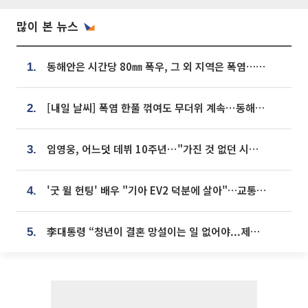
많이 본 뉴스
동해안은 시간당 80㎜ 폭우, 그 외 지역은 폭염…‘극과 극 날씨’
1.
[내일 날씨] 폭염 한풀 꺾여도 무더위 계속⋯동해안 이틀 연속 비
2.
임영웅, 어느덧 데뷔 10주년⋯"가진 것 없던 시절, 내 앞엔 20명의 팬뿐"
3.
'굿 윌 헌팅' 배우 "기아 EV2 덕분에 살아"…교통사고 후 안전성 극찬
4.
李대통령 “청년이 결혼 망설이는 일 없어야...제도상 불이익 조사”
5.