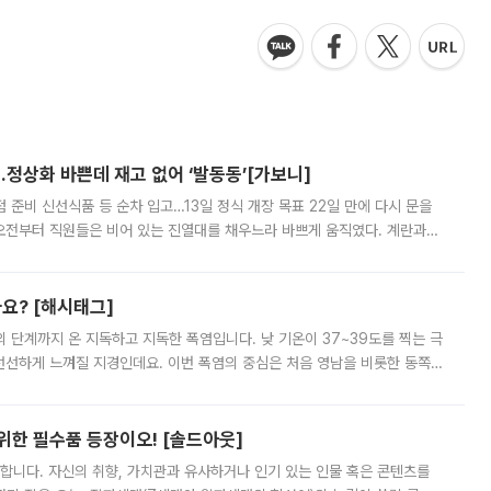
…정상화 바쁜데 재고 없어 ‘발동동’[가보니]
준비 신선식품 등 순차 입고…13일 정식 개장 목표 22일 만에 다시 문을
오전부터 직원들은 비어 있는 진열대를 채우느라 바쁘게 움직였다. 계란과
리를 잡기 시작했지만, 매장 곳곳엔 여전히 텅 빈 매대가 먼저 눈에 들어왔
까요? [해시태그]
’의 단계까지 온 지독하고 지독한 폭염입니다. 낮 기온이 37~39도를 찍는 극
 선선하게 느껴질 지경인데요. 이번 폭염의 중심은 처음 영남을 비롯한 동쪽
 북서풍이 산맥을 넘어 영남 쪽으로 내려오면서 뜨겁고 건조해졌는데요.
 위한 필수품 등장이오! [솔드아웃]
합니다. 자신의 취향, 가치관과 유사하거나 인기 있는 인물 혹은 콘텐츠를