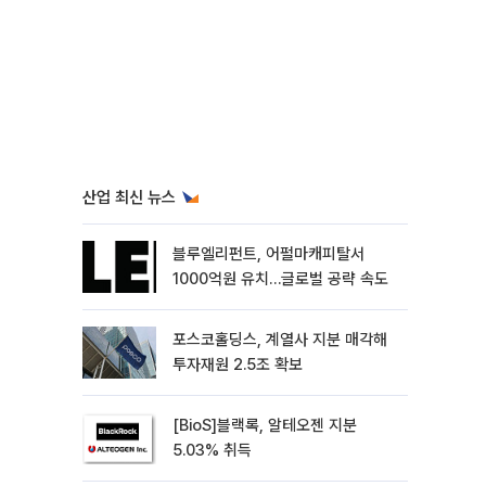
산업 최신 뉴스
블루엘리펀트, 어펄마캐피탈서
1000억원 유치…글로벌 공략 속도
포스코홀딩스, 계열사 지분 매각해
투자재원 2.5조 확보
[BioS]블랙록, 알테오젠 지분
5.03% 취득