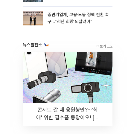
흑자 유지
중견기업계, 고용·노동 정책 전환 촉
구…“청년 희망 되살려야”
뉴스발전소
콘서트 갈 때 응원봉만?⋯'최
애' 위한 필수품 등장이오! [솔
드아웃]