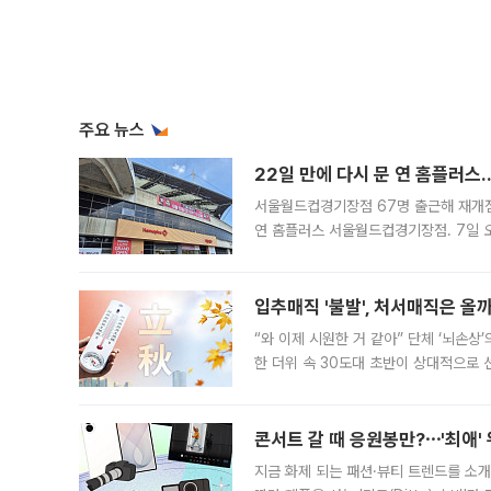
주요 뉴스
22일 만에 다시 문 연 홈플러스
서울월드컵경기장점 67명 출근해 재개점 
연 홈플러스 서울월드컵경기장점. 7일 
우유, 과일 같은 신선식품이 차근차근 자
입추매직 '불발', 처서매직은 올
“와 이제 시원한 거 같아” 단체 ‘뇌손상
한 더위 속 30도대 초반이 상대적으로
지역에 있었습니다. 7월 말에는 서풍과
콘서트 갈 때 응원봉만?⋯'최애'
지금 화제 되는 패션·뷰티 트렌드를 소개