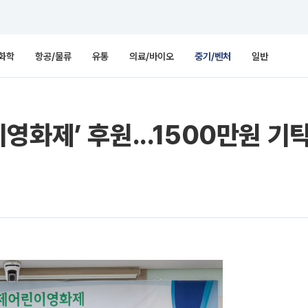
화학
항공/물류
유통
의료/바이오
중기/벤처
일반
영화제’ 후원...1500만원 기