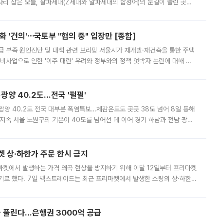
'가 자리 잡은 오늘, 잘파세대(Z세대와 알파세대의 합성어)의 눈길이 쏠린 곳은
리는 공연장. 응원봉만큼이나 눈에 띄는 게 있습니다. 공연이 시작되기
 '건의'⋯국토부 "협의 중" 입장만 [종합]
급 부족 원인진단 및 대책 관련 브리핑 서울시가 재개발·재건축을 통한 주택
비사업으로 인한 '이주 대란' 우려와 정부와의 정책 엇박자 논란에 대해 정
실장은 2031년까지 31만 가구 착공 목표에 차질이 없다는 입장이나,
·광양 40.2도…전국 '펄펄'
·광양 40.2도 전국 대부분 폭염특보…체감온도도 곳곳 38도 넘어 8일 동해
지속 서울 노원구의 기온이 40도를 넘어선 데 이어 경기 하남과 전남 광양
. 전국 대부분 지역에 폭염특보가 내려진 가운데 곳곳에서 39~40도 안팎
켓 상·하한가 주문 한시 금지
마켓에서 발생하는 가격 왜곡 현상을 방지하기 위해 이달 12일부터 프리마켓
기로 했다. 7일 넥스트레이드는 최근 프리마켓에서 발생한 소량의 상·하한
, 주문 오류로 인한 가격 급등락을 최소화하기 위한 비상 대응방안을 발표
 풀린다…은행권 3000억 공급