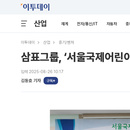
산업
재계
전자/통신/IT
자동차
중
이투데이
산업
중기/벤처
삼표그룹, ‘서울국제어린이
입력 2025-08-26 10:17
김동효 기자
구독