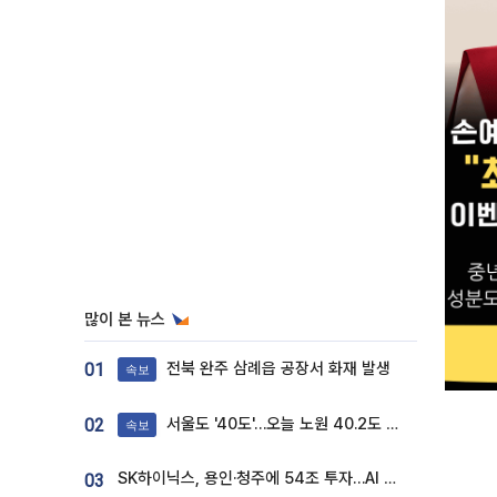
많이 본 뉴스
전북 완주 삼례읍 공장서 화재 발생
01
속보
서울도 '40도'…오늘 노원 40.2도 기록
02
속보
SK하이닉스, 용인·청주에 54조 투자…AI 메모리 생산기지 키운다
03