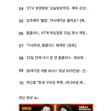
'2TV 생생정보' 오늘방송맛집- 배우 강성진 단골! 쌀국수ㆍ푸팟퐁 커리 맛집 '블○○○'
04
입추매직 '불발', 처서매직은 올까요? [해시태그]
05
홈플러스, 67개 핵심점포 13일 정식 개장…영업 재개 속도
06
'기사회생, 홈플러스 재개장' [포토]
07
22일 만에 다시 문 연 홈플러스…정상화 바쁜데 재고 없어 ‘발동동’[가보니]
08
09
日대기업 여름 보너스 평균 935만원⋯건설회사 1800만 넘어
차인표 "동생 구강암 투병…떠나보낼 때 가장 힘들었다”
10
최신 영상