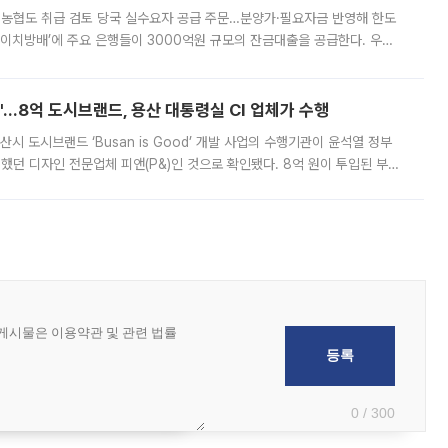
리·농협도 취급 검토 당국 실수요자 공급 주문…분양가·필요자금 반영해 한도
에이치방배’에 주요 은행들이 3000억원 규모의 잔금대출을 공급한다. 우리
하고 있어 향후 공급 규모가 늘어날 전망이다. 7일 금융권에 따르면 KB국
od'…8억 도시브랜드, 용산 대통령실 CI 업체가 수행
시 도시브랜드 ‘Busan is Good’ 개발 사업의 수행기관이 윤석열 정부
여했던 디자인 전문업체 피앤(P&)인 것으로 확인됐다. 8억 원이 투입된 부산
 부족과 디자인 정체성 논란에 휩싸였던 만큼, 사업 선정 과정과 결과물에
0 / 300