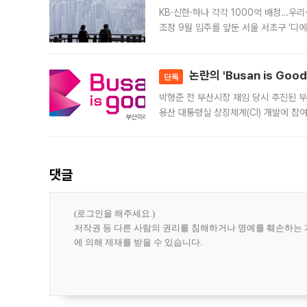
KB·신한·하나 각각 1000억 배정…우
조정 9월 입주를 앞둔 서울 서초구 ‘디
은행과 NH농협은행도 대출 취급을 검토
민은행
논란의 'Busan is Go
단독
박형준 전 부산시장 재임 당시 추진된 부산
용산 대통령실 상징체계(CI) 개발에 참
도시브랜드 사업이 공개 이후 시민 공감
댓글