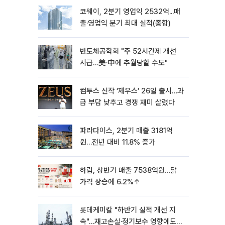
코웨이, 2분기 영업익 2532억...매
출·영업익 분기 최대 실적(종합)
반도체공학회 "주 52시간제 개선
시급…美·中에 추월당할 수도"
컴투스 신작 ‘제우스’ 26일 출시…과
금 부담 낮추고 경쟁 재미 살렸다
파라다이스, 2분기 매출 3181억
원…전년 대비 11.8% 증가
하림, 상반기 매출 7538억원…닭
가격 상승에 6.2%↑
롯데케미칼 "하반기 실적 개선 지
속"…재고손실·정기보수 영향에도