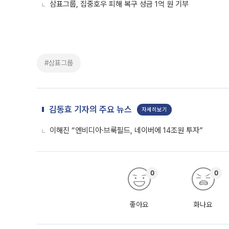
삼표그룹, 집중호우 피해 복구 성금 1억 원 기부
#삼표그룹
김동효 기자의 주요 뉴스
자세히보기
이해진 “엔비디아·브룩필드, 네이버에 14조원 투자”
0
0
좋아요
화나요