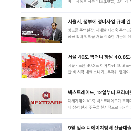
따라 제품을 사는 '디토(Ditto) 소비
어디일까요? 아이돌 콘서트 시작을 기다
서울시, 정부에 정비사업 규제 완화
명노준 주택실장, 재개발·재건축 주택공
공급 확대 방침을 거듭 강조한 가운데 정
면 반박하고 나섰다. 명노준 서울시 주택
서울 40도 찍더니 하남 40.8도
서울ㆍ노원 40.2도 이어 하남 40.8도
안 비 시작·내륙 소나기…무더위·열대야 
에서도 40도를 웃도는 기온이 관측됐다
의 극심한
넥스트레이드, 12일부터 프리마
대체거래소(ATS) 넥스트레이드가 프리
내 상·하한가 주문을 한시적으로 금지하
가 체결 사례와 관련해 설명자료를 내고
9월 입주 디에이치방배 잔금대출