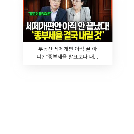
부동산 세제개편 아직 끝 아
냐? "종부세율 발표보다 내릴
것" 장기거주·양도세 전망 I 집
땅지성 I 김인만, 진미윤