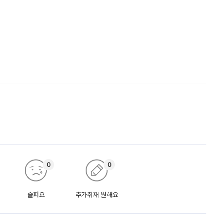
0
0
슬퍼요
추가취재 원해요