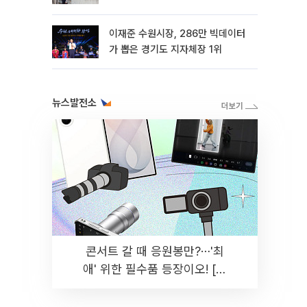
이재준 수원시장, 286만 빅데이터
가 뽑은 경기도 지자체장 1위
뉴스발전소
콘서트 갈 때 응원봉만?⋯'최
애' 위한 필수품 등장이오! [솔
드아웃]