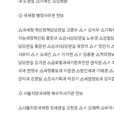
과 노원철 △이예진 △임병훈
◇ 국세청 행정사무관 전보
△국세청 혁신정책담당관실 고명수 △〃 김석우 △기획
지능세정혁신팀 홍창규 △감사담당관실 노유경 △감찰
담당관실 홍문선 △심사1담당관실 옥창의 △〃 장인식 
서유미 △〃 오세인 △〃 이지연 △〃 임종훈 △역외정
담당관실 김가원 △글로벌과세기준추진반 권석원 △〃 
규과 한정수 △세정홍보과 이문원 △법인세과 기태경 
관리과 김향일 △조사기획과 박상기 △세원정보과 김이
◇ 서울지방국세청 복수직서기관 전보
△서울지방국세청 징세관실 강찬호 △〃 김재백 △부가