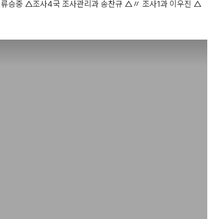
 류승중 △조사4국 조사관리과 송찬규 △〃 조사1과 이우진 △