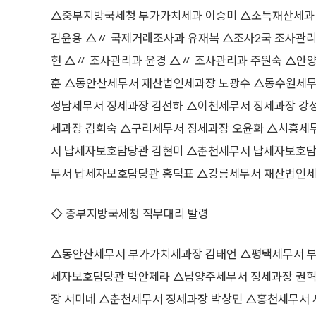
△중부지방국세청 부가가치세과 이승미 △소득재산세과 
김윤용 △〃 국제거래조사과 유재복 △조사2국 조사관리
현 △〃 조사관리과 윤경 △〃 조사관리과 주원숙 △안
훈 △동안산세무서 재산법인세과장 노광수 △동수원세무
성남세무서 징세과장 김선하 △이천세무서 징세과장 강
세과장 김희숙 △구리세무서 징세과장 오윤화 △시흥세
서 납세자보호담당관 김현미 △춘천세무서 납세자보호담
무서 납세자보호담당관 홍덕표 △강릉세무서 재산법인세
◇ 중부지방국세청 직무대리 발령
△동안산세무서 부가가치세과장 김태언 △평택세무서 부
세자보호담당관 박안제라 △남양주세무서 징세과장 권혁
장 서미네 △춘천세무서 징세과장 박상민 △홍천세무서