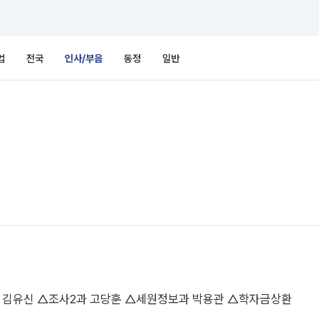
업
전국
인사/부음
동정
일반
 김유신 △조사2과 고당훈 △세원정보과 박용관 △학자금상환