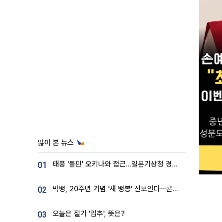
많이 본 뉴스
태풍 '돌핀' 오키나와 접근…일본기상청 경로 업데이트
01
빅뱅, 20주년 기념 '새 뱅봉' 선보인다⋯콘서트 앞두고 팝업 개최
02
오늘은 절기 '입추', 뜻은?
03