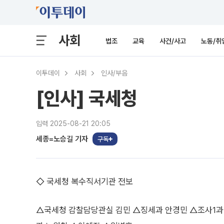
사회
법조
교육
사건/사고
노동/취
이투데이
사회
인사/부음
[인사] 국세청
입력 2025-08-21 20:05
세종=노승길 기자
구독
◇ 국세청 복수직서기관 전보
△국세청 감찰담당관실 김민 △징세과 안경민 △조사1과