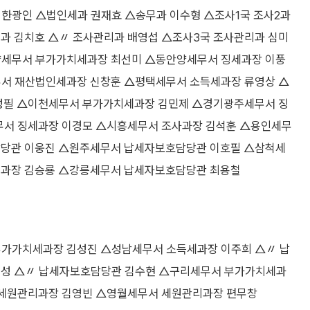
한광인 △법인세과 권재효 △송무과 이수형 △조사1국 조사2과
과 김치호 △〃 조사관리과 배영섭 △조사3국 조사관리과 심미
양세무서 부가가치세과장 최선미 △동안양세무서 징세과장 이풍
서 재산법인세과장 신창훈 △평택세무서 소득세과장 류영상 △
성필 △이천세무서 부가가치세과장 김민제 △경기광주세무서 징
무서 징세과장 이경모 △시흥세무서 조사과장 김석훈 △용인세무
당관 이웅진 △원주세무서 납세자보호담당관 이호필 △삼척세
과장 김승룡 △강릉세무서 납세자보호담당관 최용철
가가치세과장 김성진 △성남세무서 소득세과장 이주희 △〃 납
성 △〃 납세자보호담당관 김수현 △구리세무서 부가가치세과
 세원관리과장 김영빈 △영월세무서 세원관리과장 편무창