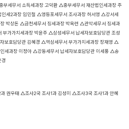
△중부세무서 소득세과장 고덕환 △중부세무서 재산법인세과장 주
법인세2과장 임민철 △영등포세무서 조사과장 허서영 △강서세
장 박상돈 △금천세무서 징세과장 박옥련 △관악세무서 징세과
서 부가가치세과장 박윤주 △삼성세무서 납세자보호담당관 조성
세자보호담당관 김혜경 △역삼세무서 부가가치세과장 장재영 △
인세과장 이정아 △강동세무서 납세자보호담당관 이세풍 △송
은경
 권우태 △조사2국 조사1과 김성미 △조사3국 조사1과 안혜