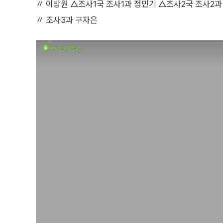
〃 이방원 △조사1국 조사1과 정민기 △조사2국 조사2과
〃 조사3과 구자은