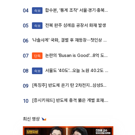
합수본, '통계 조작' 서울·경기·충북 선관위 등 추가 압수수색
04
속보
전북 완주 삼례읍 공장서 화재 발생
05
속보
‘나솔사계’ 국화, 결별 후 재등장⋯첫인상 투표 휩쓸고 ‘인기녀’ 등극
06
논란의 'Busan is Good'…8억 도시브랜드, 용산 대통령실 CI 업체가 수행
07
단독
서울도 '40도'…오늘 노원 40.2도 기록
08
속보
[특징주] 반도체 온기 탄 2차전지...삼성SDI, 장 초반 7% 넘게 껑충
09
[증시키워드] 반도체 충격 뚫은 개별 호재...포스코퓨처엠·에코프로·한화솔루션 '눈길'
10
최신 영상