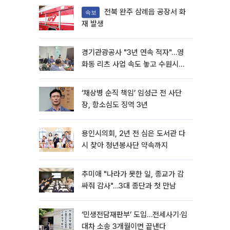
전북 완주 삼례읍 공장서 화
속보
재 발생
경기관광공사 "3년 연속 적자"…영
화동 리츠 사업 속도 놓고 수원시와
이견
‘채상병 순직 책임’ 임성근 전 사단
장, 항소심도 징역 3년
용인시의회, 2년 전 심은 도서관 다
시 찾아 청년봉사단 약속까지
추미애 "나라가 못한 일, 종교가 감
싸줘 감사"…3대 종단과 첫 만남
‘민생전담재판부’ 도입…전세사기·임
대차 소송 3개월이면 끝낸다