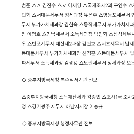
범준 △〃 김진수 △〃 이재영 △국제조사2과 구연수 
민혁 △서대문세무서 징세과장 유은주 △영등포세무서 
무서 부가가치세과장 김현숙 △동작세무서 부가가치세과
장 이영호 △강남세무서 소득세과장 박진혁 △삼성세무
우 △반포세무서 재산세2과장 김현호 △서초세무서 납
동대문세무서 부가가치세과장 신정훈 △동대문세무서 법
파세무서 소득세과장 김광용 △노원세무서 징세과장 오
◇ 중부지방국세청 복수직서기관 전보
△중부지방국세청 소득재산세과 김종민 △조사1국 조사2과
정 △경기광주 세무서 하남지서장 이승규
◇ 중부지방국세청 행정사무관 전보