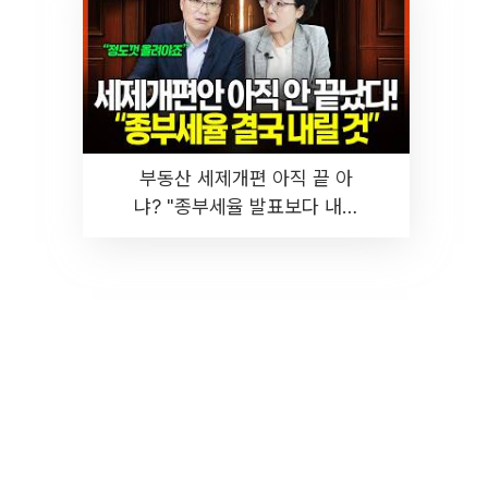
부동산 세제개편 아직 끝 아
냐? "종부세율 발표보다 내릴
것" 장기거주·양도세 전망 I 집
땅지성 I 김인만, 진미윤