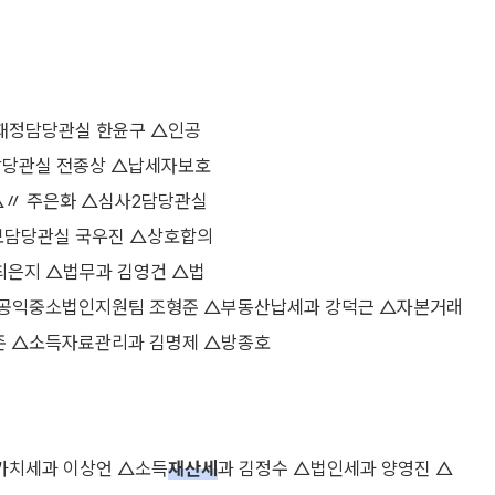
재정담당관실 한윤구 △인공
담당관실 전종상 △납세자보호
△〃 주은화 △심사2담당관실
보담당관실 국우진 △상호합의
최은지 △법무과 김영건 △법
△공익중소법인지원팀 조형준 △부동산납세과 강덕근 △자본거래
준 △소득자료관리과 김명제 △방종호
가치세과 이상언 △소득
재산세
과 김정수 △법인세과 양영진 △