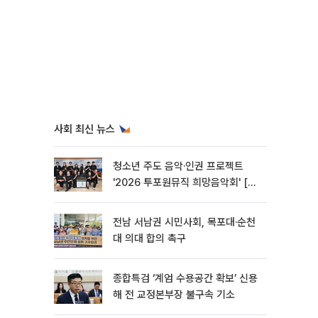
사회 최신 뉴스
청소년 주도 음악·인권 프로젝트
'2026 투포원뮤직 희망음악회' [포
토]
전남 서남권 시민사회, 목포대·순천
대 의대 합의 촉구
종합특검 ‘계엄 수용공간 확보’ 신용
해 전 교정본부장 불구속 기소