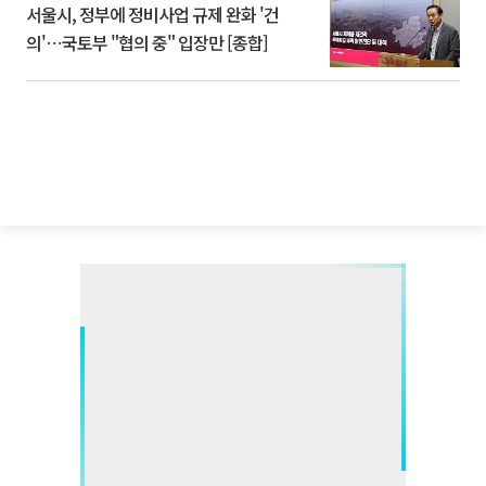
서울시, 정부에 정비사업 규제 완화 '건
의'⋯국토부 "협의 중" 입장만 [종합]