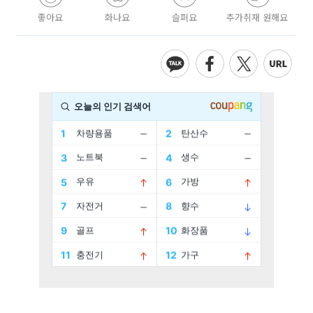
좋아요
화나요
슬퍼요
추가취재 원해요