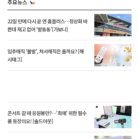
주요뉴스
22일 만에 다시 문 연 홈플러스…정상화 바
쁜데 재고 없어 ‘발동동’[가보니]
입추매직 '불발', 처서매직은 올까요? [해
시태그]
콘서트 갈 때 응원봉만?⋯'최애' 위한 필수
품 등장이오! [솔드아웃]