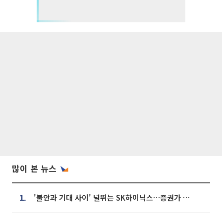
많이 본 뉴스
'불안과 기대 사이' 널뛰는 SK하이닉스…증권가 "HBM4·LTA 기반 펀터멘털 견고"
1.