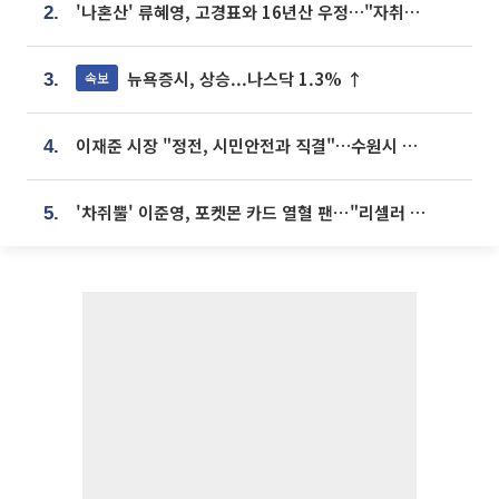
'나혼산' 류혜영, 고경표와 16년산 우정…"자취방서 부모님과 마주쳐"
2.
뉴욕증시, 상승...나스닥 1.3% ↑
속보
3.
이재준 시장 "정전, 시민안전과 직결"…수원시 비상대응체계 가동
4.
'차쥐뿔' 이준영, 포켓몬 카드 열혈 팬⋯"리셀러 처단할 것"
5.