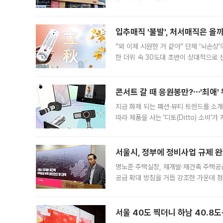
우유, 과일 같은 신선식품이 차근차근 자
입추매직 '불발', 처서매직은 올
“와 이제 시원한 거 같아” 단체 ‘뇌손상
한 더위 속 30도대 초반이 상대적으로
지역에 있었습니다. 7월 말에는 서풍과
콘서트 갈 때 응원봉만?⋯'최애'
지금 화제 되는 패션·뷰티 트렌드를 소개
따라 제품을 사는 '디토(Ditto) 소비
어디일까요? 아이돌 콘서트 시작을 기다
서울시, 정부에 정비사업 규제 완화
명노준 주택실장, 재개발·재건축 주택공
공급 확대 방침을 거듭 강조한 가운데 정
면 반박하고 나섰다. 명노준 서울시 주택
서울 40도 찍더니 하남 40.8도