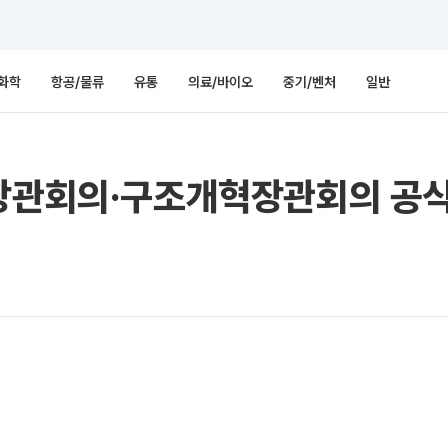
화학
항공/물류
유통
의료/바이오
중기/벤처
일반
무장관회의·구조개혁장관회의 공식