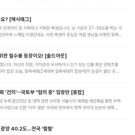
리를 잡기 시작했지만, 매장 곳곳엔 여전히 텅 빈 매대가 먼저 눈에 들어왔
까요? [해시태그]
’의 단계까지 온 지독하고 지독한 폭염입니다. 낮 기온이 37~39도를 찍는 극
 선선하게 느껴질 지경인데요. 이번 폭염의 중심은 처음 영남을 비롯한 동쪽
 북서풍이 산맥을 넘어 영남 쪽으로 내려오면서 뜨겁고 건조해졌는데요.
 위한 필수품 등장이오! [솔드아웃]
합니다. 자신의 취향, 가치관과 유사하거나 인기 있는 인물 혹은 콘텐츠를
'가 자리 잡은 오늘, 잘파세대(Z세대와 알파세대의 합성어)의 눈길이 쏠린 곳은
리는 공연장. 응원봉만큼이나 눈에 띄는 게 있습니다. 공연이 시작되기
 '건의'⋯국토부 "협의 중" 입장만 [종합]
급 부족 원인진단 및 대책 관련 브리핑 서울시가 재개발·재건축을 통한 주택
비사업으로 인한 '이주 대란' 우려와 정부와의 정책 엇박자 논란에 대해 정
실장은 2031년까지 31만 가구 착공 목표에 차질이 없다는 입장이나,
·광양 40.2도…전국 '펄펄'