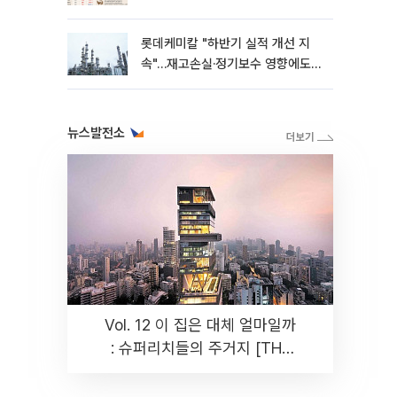
롯데케미칼 "하반기 실적 개선 지
속"…재고손실·정기보수 영향에도
흑자 유지
뉴스발전소
Vol. 12 이 집은 대체 얼마일까
: 슈퍼리치들의 주거지 [THE
RARE]