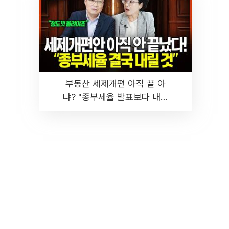
부동산 세제개편 아직 끝 아
냐? "종부세율 발표보다 내릴
것" 장기거주·양도세 전망 I 집
땅지성 I 김인만, 진미윤