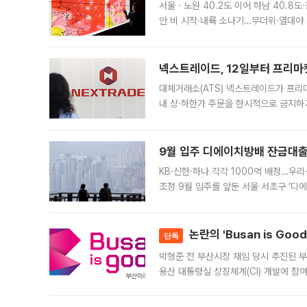
서울ㆍ노원 40.2도 이어 하남 40.8도
안 비 시작·내륙 소나기…무더위·열대야 
에서도 40도를 웃도는 기온이 관측됐다
의 극심한
넥스트레이드, 12일부터 프리마
대체거래소(ATS) 넥스트레이드가 프리
내 상·하한가 주문을 한시적으로 금지하
가 체결 사례와 관련해 설명자료를 내고
9월 입주 디에이치방배 잔금대출
KB·신한·하나 각각 1000억 배정…우
조정 9월 입주를 앞둔 서울 서초구 ‘디
은행과 NH농협은행도 대출 취급을 검토
민은행
논란의 'Busan is Go
단독
박형준 전 부산시장 재임 당시 추진된 부산
용산 대통령실 상징체계(CI) 개발에 참
도시브랜드 사업이 공개 이후 시민 공감