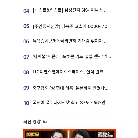
[베스트&워스트] 삼성전자·SK하이닉스 밀린 한 주…상상인증권은 85% 급등
04
05
[주간증시전망] 다음주 코스피 6000~7000⋯“外人 수급은 정책이 변수”
뉴욕증시, 연준 금리인하 기대감 꺾이자 상승...S&P500 사상 최고치 [종합]
06
'차쥐뿔' 이준영, 포켓몬 카드 열혈 팬⋯"리셀러 처단할 것"
07
LIG디펜스앤에어로스페이스, 실적 발표 후 급락→반등⋯증권가 “28년까지 튼튼”
08
09
축구협회 '성 접대 의혹' 일본까지 번졌다…日 심판 실명 공개
폭염에 폭우까지⋯낮 최고 37도ㆍ동해안 강한 비 [날씨]
10
최신 영상