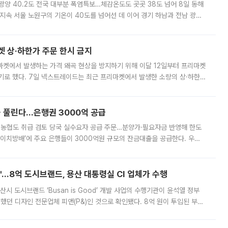
·광양 40.2도 전국 대부분 폭염특보…체감온도도 곳곳 38도 넘어 8일 동해
지속 서울 노원구의 기온이 40도를 넘어선 데 이어 경기 하남과 전남 광양
. 전국 대부분 지역에 폭염특보가 내려진 가운데 곳곳에서 39~40도 안팎
켓 상·하한가 주문 한시 금지
마켓에서 발생하는 가격 왜곡 현상을 방지하기 위해 이달 12일부터 프리마켓
기로 했다. 7일 넥스트레이드는 최근 프리마켓에서 발생한 소량의 상·하한
, 주문 오류로 인한 가격 급등락을 최소화하기 위한 비상 대응방안을 발표
 풀린다…은행권 3000억 공급
리·농협도 취급 검토 당국 실수요자 공급 주문…분양가·필요자금 반영해 한도
에이치방배’에 주요 은행들이 3000억원 규모의 잔금대출을 공급한다. 우리
하고 있어 향후 공급 규모가 늘어날 전망이다. 7일 금융권에 따르면 KB국
od'…8억 도시브랜드, 용산 대통령실 CI 업체가 수행
시 도시브랜드 ‘Busan is Good’ 개발 사업의 수행기관이 윤석열 정부
여했던 디자인 전문업체 피앤(P&)인 것으로 확인됐다. 8억 원이 투입된 부산
 부족과 디자인 정체성 논란에 휩싸였던 만큼, 사업 선정 과정과 결과물에