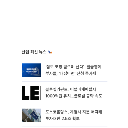
산업 최신 뉴스
‘집도 코칭 받으며 산다’…월급쟁이
부자들, ‘내집마련’ 신청 증가세
블루엘리펀트, 어펄마캐피탈서
1000억원 유치…글로벌 공략 속도
포스코홀딩스, 계열사 지분 매각해
투자재원 2.5조 확보