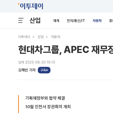
산업
재계
전자/통신/IT
자동차
중
이투데이
산업
자동차
현대차그룹, APEC 재
입력 2025-08-20 16:10
김채빈 기자
구독
기획재정부와 협약 체결
10월 인천서 장관회의 개최