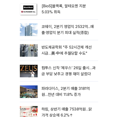
[BioS]블랙록, 알테오젠 지분
5.03% 취득
코웨이, 2분기 영업익 2532억...매
출·영업익 분기 최대 실적(종합)
반도체공학회 "주 52시간제 개선
시급…美·中에 추월당할 수도"
컴투스 신작 ‘제우스’ 26일 출시…과
금 부담 낮추고 경쟁 재미 살렸다
파라다이스, 2분기 매출 3181억
원…전년 대비 11.8% 증가
하림, 상반기 매출 7538억원…닭
가격 상승에 6.2%↑