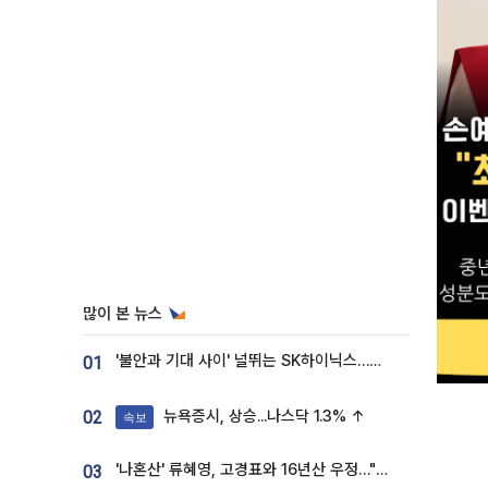
많이 본 뉴스
'불안과 기대 사이' 널뛰는 SK하이닉스…증권가 "HBM4·LTA 기반 펀터멘털 견고"
01
뉴욕증시, 상승...나스닥 1.3% ↑
02
속보
'나혼산' 류혜영, 고경표와 16년산 우정…"자취방서 부모님과 마주쳐"
03