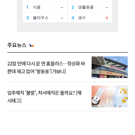
주요뉴스
22일 만에 다시 문 연 홈플러스…정상화 바
쁜데 재고 없어 ‘발동동’[가보니]
입추매직 '불발', 처서매직은 올까요? [해
시태그]