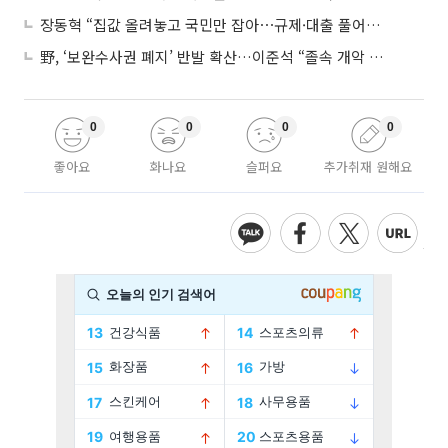
장동혁 “집값 올려놓고 국민만 잡아⋯규제·대출 풀어야”
野, ‘보완수사권 폐지’ 반발 확산…이준석 “졸속 개악 입법”
0
0
0
0
좋아요
화나요
슬퍼요
추가취재 원해요