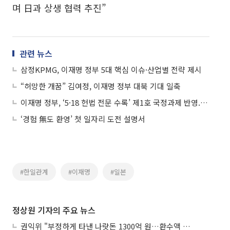
며 日과 상생 협력 추진”
관련 뉴스
삼정KPMG, 이재명 정부 5대 핵심 이슈·산업별 전략 제시
“허망한 개꿈” 김여정, 이재명 정부 대북 기대 일축
이재명 정부, ‘5·18 헌법 전문 수록’ 제1호 국정과제 반영...광주오월단체 환영
‘경험 無도 환영’ 첫 일자리 도전 설명서
#한일관계
#이재명
#일본
정상원 기자의 주요 뉴스
권익위 "부정하게 타낸 나랏돈 1300억 원…환수액 역대 최대"