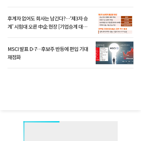
후계자 없어도 회사는 남긴다?…‘제3자 승
계’ 시험대 오른 中企 현장 [기업승계 대전
환]
MSCI 발표 D-7…후보주 반등에 편입 기대
재점화