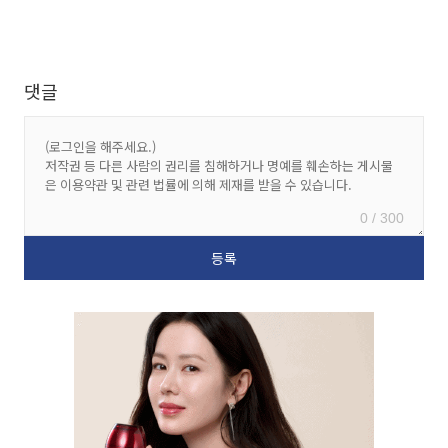
댓글
0 / 300