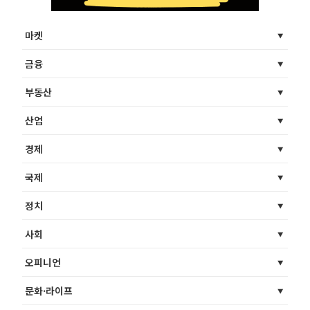
마켓
금융
부동산
산업
경제
국제
정치
사회
오피니언
문화·라이프