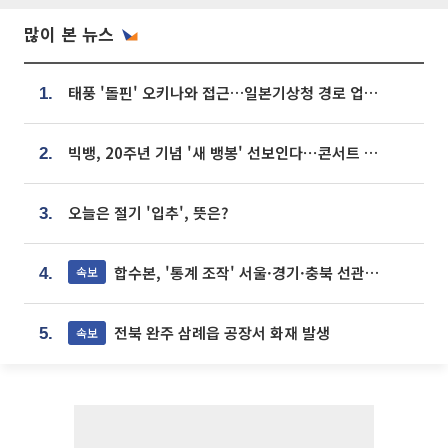
많이 본 뉴스
태풍 '돌핀' 오키나와 접근…일본기상청 경로 업데이트
1.
빅뱅, 20주년 기념 '새 뱅봉' 선보인다⋯콘서트 앞두고 팝업 개최
2.
오늘은 절기 '입추', 뜻은?
3.
합수본, '통계 조작' 서울·경기·충북 선관위 등 추가 압수수색
속보
4.
전북 완주 삼례읍 공장서 화재 발생
속보
5.