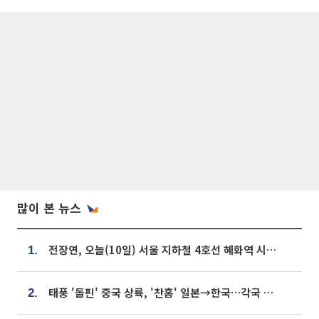
많이 본 뉴스
전장연, 오늘(10일) 서울 지하철 4호선 혜화역 시위…1호선 용산역 무정차
1.
태풍 '돌핀' 중국 상륙, '찬홈' 일본→한국…각국 기상청 예상 경로는?
2.