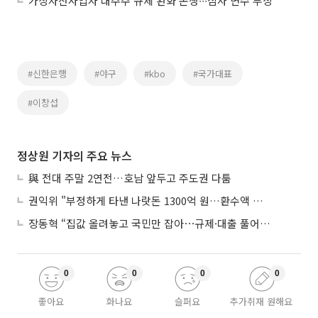
가상자산사업자 대주주 규제 완화 논쟁∙∙∙심사 변수 부상
#신한은행
#야구
#kbo
#국가대표
#이창섭
정상원 기자의 주요 뉴스
與 전대 주말 2연전…호남 앞두고 주도권 다툼
권익위 "부정하게 타낸 나랏돈 1300억 원…환수액 역대 최대"
장동혁 “집값 올려놓고 국민만 잡아⋯규제·대출 풀어야”
0
0
0
0
좋아요
화나요
슬퍼요
추가취재 원해요