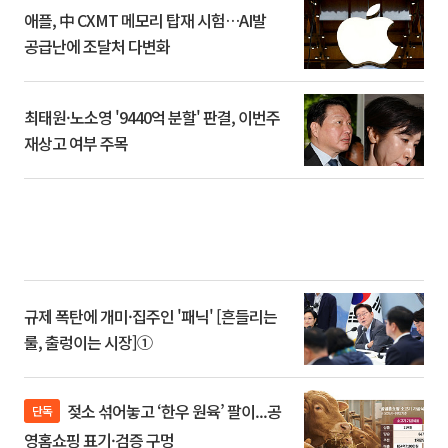
애플, 中 CXMT 메모리 탑재 시험…AI발
공급난에 조달처 다변화
최태원·노소영 '9440억 분할' 판결, 이번주
재상고 여부 주목
규제 폭탄에 개미·집주인 '패닉' [흔들리는
룰, 출렁이는 시장]①
젖소 섞어놓고 ‘한우 원육’ 팔이...공
단독
영홈쇼핑 표기·검증 구멍