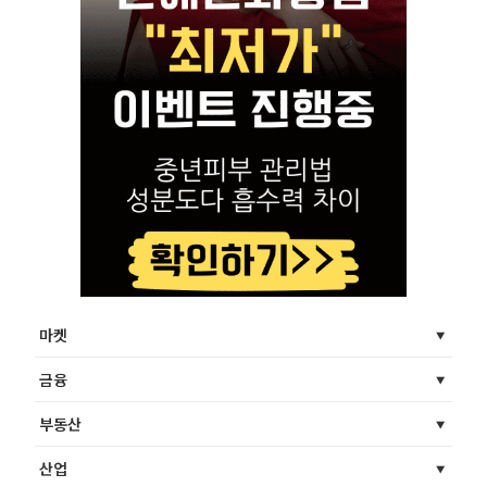
마켓
금융
부동산
산업