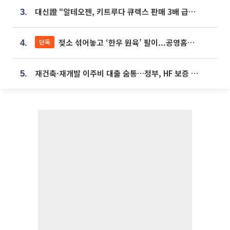
대신證 “알테오젠, 키트루다 큐렉스 판매 3배 급증…목표가 41만원 상향”
3.
젖소 섞어놓고 ‘한우 원육’ 팔이...공영홈쇼핑 표기·검증 구멍
단독
4.
재건축·재개발 이주비 대출 숨통…정부, HF 보증 신설 추진
5.