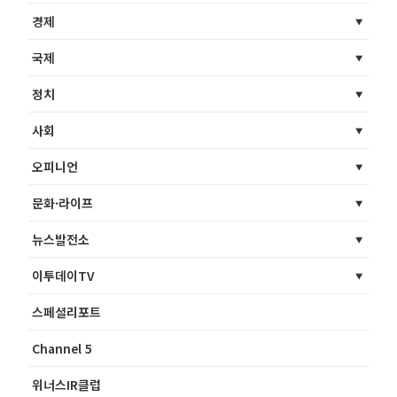
경제
국제
정치
사회
오피니언
문화·라이프
뉴스발전소
이투데이TV
스페셜리포트
Channel 5
위너스IR클럽