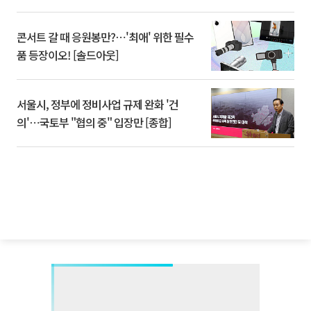
콘서트 갈 때 응원봉만?⋯'최애' 위한 필수
품 등장이오! [솔드아웃]
서울시, 정부에 정비사업 규제 완화 '건
의'⋯국토부 "협의 중" 입장만 [종합]