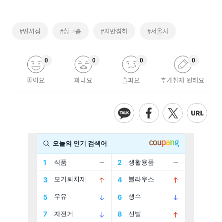
#땅꺼짐
#싱크홀
#지반침하
#서울시
0
0
0
0
좋아요
화나요
슬퍼요
추가취재 원해요