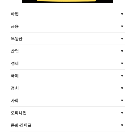
마켓
금융
부동산
산업
경제
국제
정치
사회
오피니언
문화·라이프