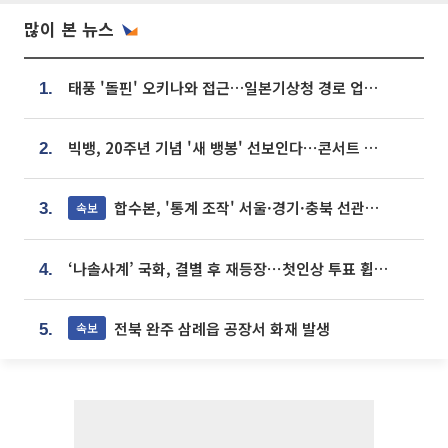
많이 본 뉴스
태풍 '돌핀' 오키나와 접근…일본기상청 경로 업데이트
1.
빅뱅, 20주년 기념 '새 뱅봉' 선보인다⋯콘서트 앞두고 팝업 개최
2.
합수본, '통계 조작' 서울·경기·충북 선관위 등 추가 압수수색
속보
3.
‘나솔사계’ 국화, 결별 후 재등장⋯첫인상 투표 휩쓸고 ‘인기녀’ 등극
4.
전북 완주 삼례읍 공장서 화재 발생
속보
5.