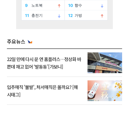
주요뉴스
22일 만에 다시 문 연 홈플러스…정상화 바
쁜데 재고 없어 ‘발동동’[가보니]
입추매직 '불발', 처서매직은 올까요? [해
시태그]