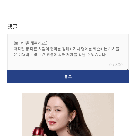
댓글
0 / 300