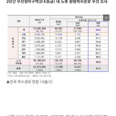
2년간 우선정비구역(D·E등급) 내 노후 원형하수관로 우선 조사
▲전국 하수관로 현황 (서울시)