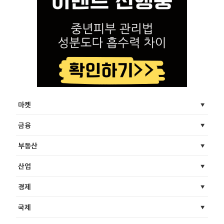
마켓
금융
부동산
산업
경제
국제