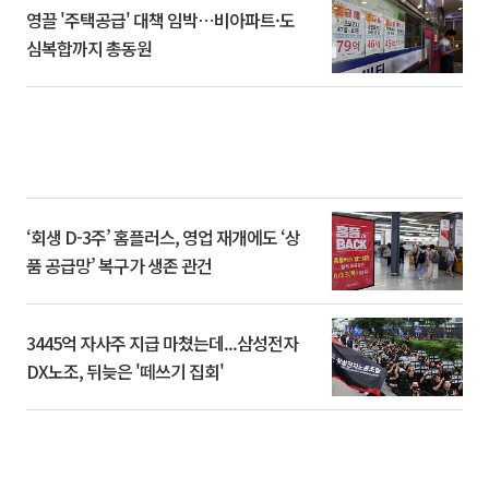
영끌 '주택공급' 대책 임박⋯비아파트·도
심복합까지 총동원
‘회생 D-3주’ 홈플러스, 영업 재개에도 ‘상
품 공급망’ 복구가 생존 관건
3445억 자사주 지급 마쳤는데...삼성전자
DX노조, 뒤늦은 '떼쓰기 집회'