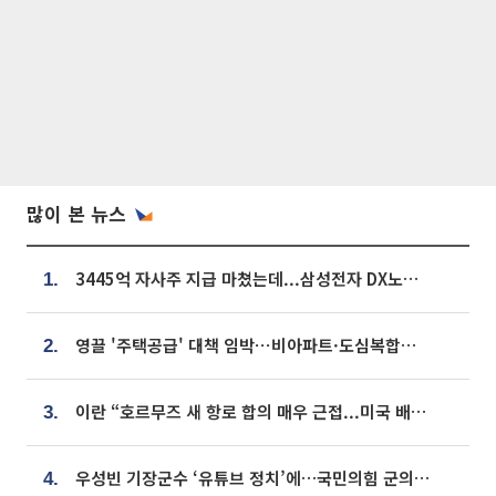
많이 본 뉴스
3445억 자사주 지급 마쳤는데...삼성전자 DX노조, 뒤늦은 '떼쓰기 집회'
1.
영끌 '주택공급' 대책 임박⋯비아파트·도심복합까지 총동원
2.
이란 “호르무즈 새 항로 합의 매우 근접...미국 배상 먼저”
3.
우성빈 기장군수 ‘유튜브 정치’에…국민의힘 군의원들 집단 반발
4.