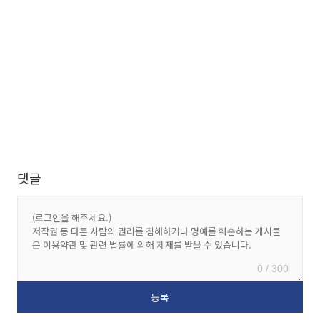
댓글
0 / 300