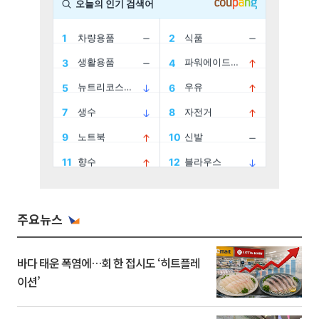
주요뉴스
바다 태운 폭염에…회 한 접시도 ‘히트플레
이션’