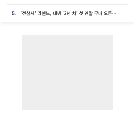
'전참시' 리센느, 데뷔 '3년 차' 첫 연말 무대 오른다⋯"그동안 섭외 안 와"
5.