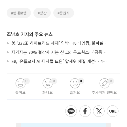
#현대로템
#방산
#증권사
조남호 기자의 주요 뉴스
美 ‘232조 하이브리드 제재’ 임박…K-태양광, 불확실성 털고 날개 다나
자기자본 70% 철강사 지분 산 크라우드웍스…‘공동경영’으로 AI 시너지 낼까
E8, ‘온톨로지 AI·디지털 트윈’ 앞세워 체질 개선… 4분기 흑자전환 총력
0
0
0
0
좋아요
화나요
슬퍼요
추가취재 원해요