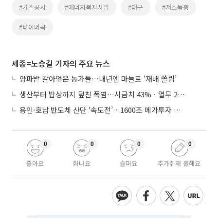
#가스공사
#에너지복지사업
#대구
#저소득층
#타이머콕
세종=노승길 기자의 주요 뉴스
양파밭 갈아엎은 농가들…내년엔 마늘로 ‘재배 쏠림’
생산부터 밥상까지 덮친 폭염…시금치 43%ㆍ열무 28% 급등
용인·호남 반도체 산단 ‘속도전’…1600조 메가투자 이행 총력
0
0
0
0
좋아요
화나요
슬퍼요
추가취재 원해요