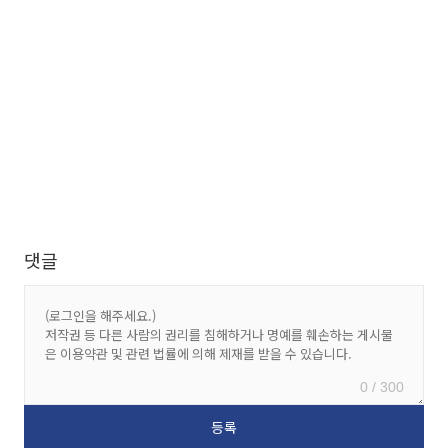
댓글
0 / 300