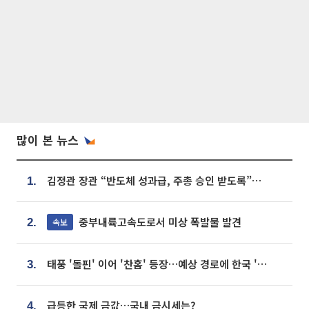
많이 본 뉴스
김정관 장관 “반도체 성과급, 주총 승인 받도록”…상법·자본시장법 개정 시사
1.
중부내륙고속도로서 미상 폭발물 발견
속보
2.
태풍 '돌핀' 이어 '찬홈' 등장…예상 경로에 한국 '한숨'
3.
급등한 국제 금값…국내 금시세는?
4.