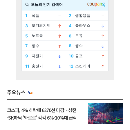
주요뉴스
코스피, 4% 하락에 6270선 마감…삼전
·SK하닉 '와르르' 각각 6%·10%대 급락