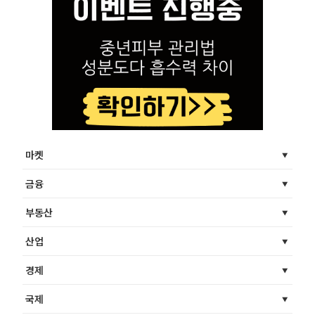
마켓
금융
부동산
산업
경제
국제