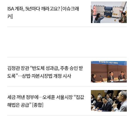
ISA 계좌, 5년마다 깨라고요? [이슈크래
커]
김정관 장관 “반도체 성과급, 주총 승인 받
도록”…상법·자본시장법 개정 시사
세금 꺼낸 정부에…오세훈 서울시장 “집값
해법은 공급” [종합]