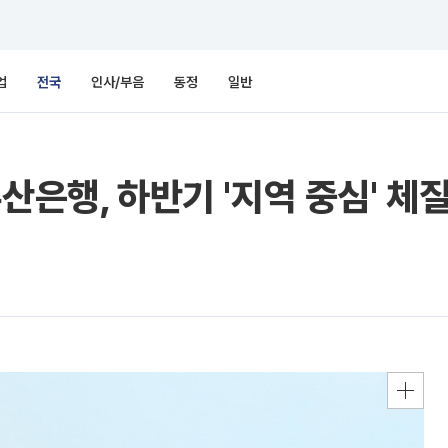
업
전국
인사/부음
동정
일반
산은행, 하반기 '지역 중심' 체