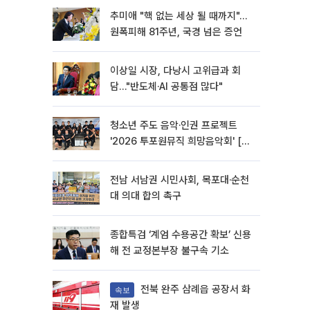
추미애 "핵 없는 세상 될 때까지"…
원폭피해 81주년, 국경 넘은 증언
이상일 시장, 다낭시 고위급과 회
담…"반도체·AI 공통점 많다"
청소년 주도 음악·인권 프로젝트
'2026 투포원뮤직 희망음악회' [포
토]
전남 서남권 시민사회, 목포대·순천
대 의대 합의 촉구
종합특검 ‘계엄 수용공간 확보’ 신용
해 전 교정본부장 불구속 기소
전북 완주 삼례읍 공장서 화
속보
재 발생