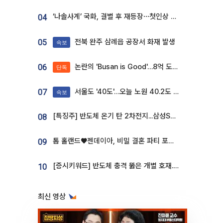
‘나솔사계’ 국화, 결별 후 재등장⋯첫인상 투표 휩쓸고 ‘인기녀’ 등극
04
전북 완주 삼례읍 공장서 화재 발생
05
속보
논란의 'Busan is Good'…8억 도시브랜드, 용산 대통령실 CI 업체가 수행
06
단독
서울도 '40도'…오늘 노원 40.2도 기록
07
속보
[특징주] 반도체 온기 탄 2차전지...삼성SDI, 장 초반 7% 넘게 껑충
08
톰 홀랜드♥젠데이아, 비밀 결혼 파티 포착⋯호텔 대관비만 9억
09
[증시키워드] 반도체 충격 뚫은 개별 호재...포스코퓨처엠·에코프로·한화솔루션 '눈길'
10
최신 영상