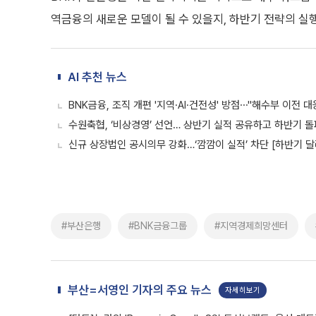
역금융의 새로운 모델이 될 수 있을지, 하반기 전략의 실
AI 추천 뉴스
BNK금융, 조직 개편 '지역·AI·건전성' 방점⋯"해수부 이전 대
수원축협, ‘비상경영’ 선언… 상반기 실적 공유하고 하반기 
신규 상장법인 공시의무 강화…‘깜깜이 실적’ 차단 [하반기 달
#부산은행
#BNK금융그룹
#지역경제희망센터
부산=서영인 기자의 주요 뉴스
자세히보기