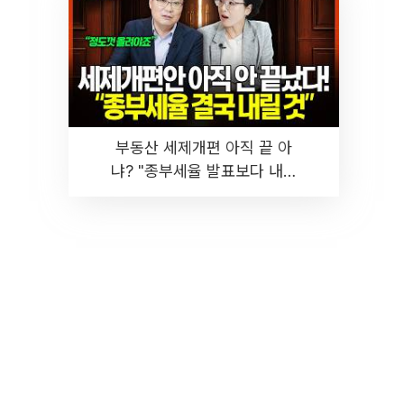
부동산 세제개편 아직 끝 아
냐? "종부세율 발표보다 내릴
것" 장기거주·양도세 전망 I 집
땅지성 I 김인만, 진미윤