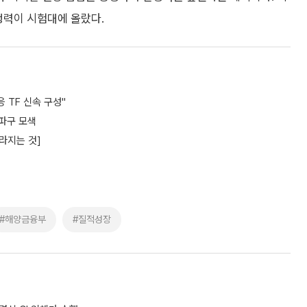
행력이 시험대에 올랐다.
응 TF 신속 구성"
돌파구 모색
라지는 것]
#해양금융부
#질적성장