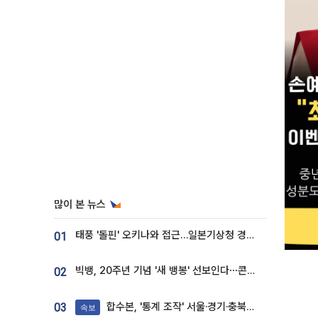
많이 본 뉴스
태풍 '돌핀' 오키나와 접근…일본기상청 경로 업데이트
01
빅뱅, 20주년 기념 '새 뱅봉' 선보인다⋯콘서트 앞두고 팝업 개최
02
합수본, '통계 조작' 서울·경기·충북 선관위 등 추가 압수수색
03
속보