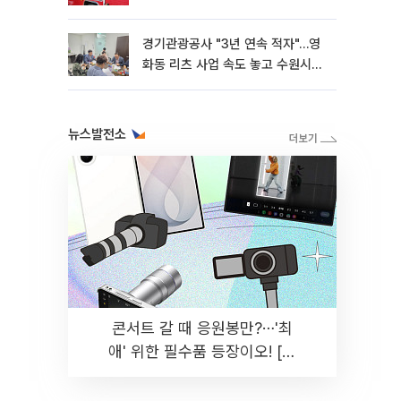
경기관광공사 "3년 연속 적자"…영
화동 리츠 사업 속도 놓고 수원시와
이견
뉴스발전소
콘서트 갈 때 응원봉만?⋯'최
애' 위한 필수품 등장이오! [솔
드아웃]