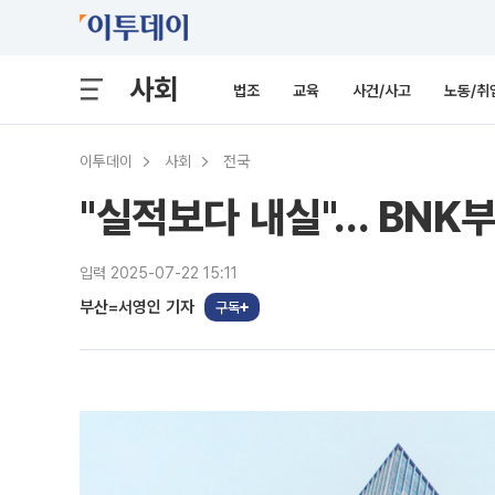
사회
법조
교육
사건/사고
노동/취
이투데이
사회
전국
"실적보다 내실"… BNK부
입력 2025-07-22 15:11
부산=서영인 기자
구독