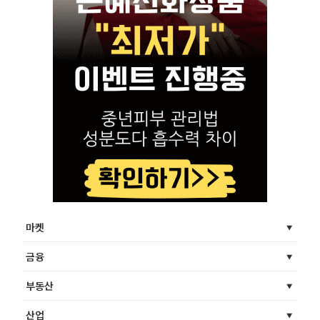
마켓
금융
부동산
산업