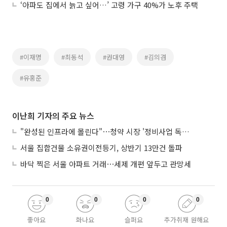
‘아파도 집에서 늙고 싶어…’ 고령 가구 40%가 노후 주택
#이재명
#최동석
#권대영
#김의겸
#유홍준
이난희 기자의 주요 뉴스
"완성된 인프라에 몰린다"⋯청약 시장 '정비사업 독주' 42배 격차
서울 집합건물 소유권이전등기, 상반기 13만건 돌파
바닥 찍은 서울 아파트 거래⋯세제 개편 앞두고 관망세
0
0
0
0
좋아요
화나요
슬퍼요
추가취재 원해요