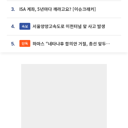
ISA 계좌, 5년마다 깨라고요? [이슈크래커]
3.
서울양양고속도로 이천터널 앞 사고 발생
속보
4.
하마스 “네타냐후 합의안 거절, 총선 앞두고 시간 끌기”
단독
5.