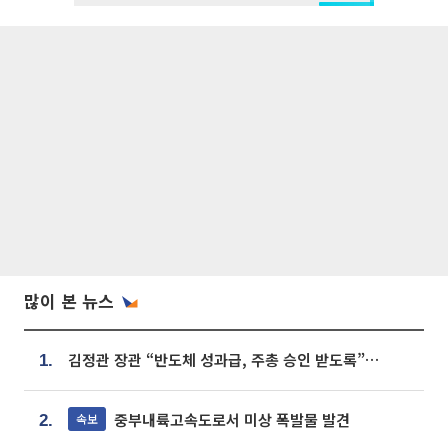
많이 본 뉴스
김정관 장관 “반도체 성과급, 주총 승인 받도록”…상법·자본시장법 개정 시사
1.
중부내륙고속도로서 미상 폭발물 발견
속보
2.