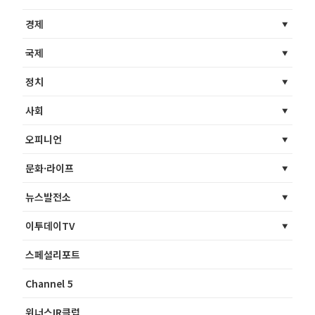
경제
국제
정치
사회
오피니언
문화·라이프
뉴스발전소
이투데이TV
스페셜리포트
Channel 5
위너스IR클럽