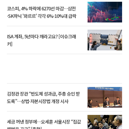
코스피, 4% 하락에 6270선 마감…삼전
·SK하닉 '와르르' 각각 6%·10%대 급락
ISA 계좌, 5년마다 깨라고요? [이슈크래
커]
김정관 장관 “반도체 성과급, 주총 승인 받
도록”…상법·자본시장법 개정 시사
세금 꺼낸 정부에…오세훈 서울시장 “집값
해법은 공급” [종합]