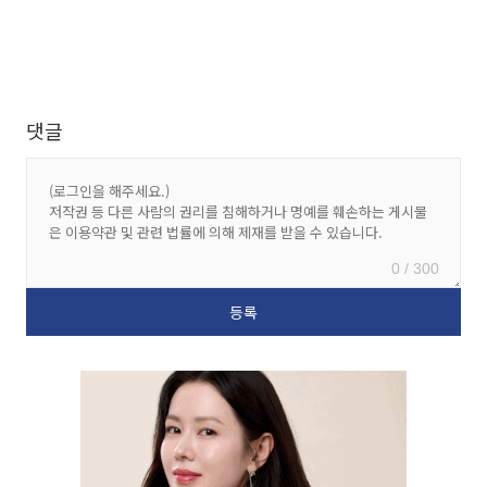
댓글
0 / 300