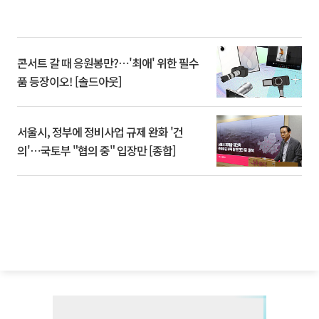
콘서트 갈 때 응원봉만?⋯'최애' 위한 필수
품 등장이오! [솔드아웃]
서울시, 정부에 정비사업 규제 완화 '건
의'⋯국토부 "협의 중" 입장만 [종합]