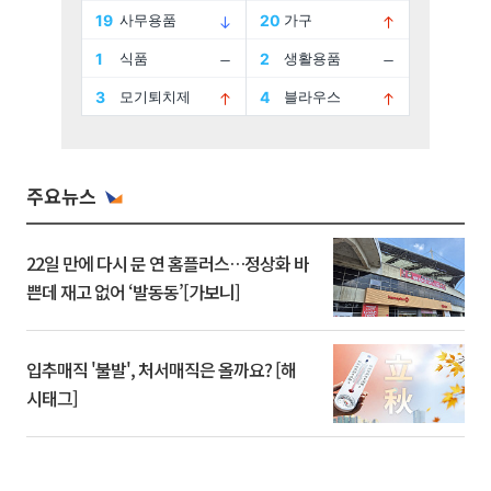
주요뉴스
22일 만에 다시 문 연 홈플러스…정상화 바
쁜데 재고 없어 ‘발동동’[가보니]
입추매직 '불발', 처서매직은 올까요? [해
시태그]