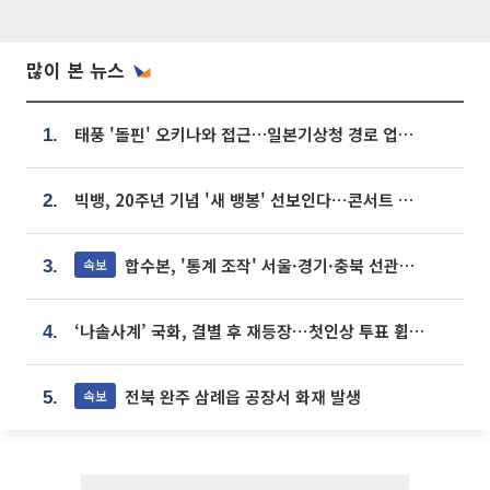
많이 본 뉴스
태풍 '돌핀' 오키나와 접근…일본기상청 경로 업데이트
1.
빅뱅, 20주년 기념 '새 뱅봉' 선보인다⋯콘서트 앞두고 팝업 개최
2.
합수본, '통계 조작' 서울·경기·충북 선관위 등 추가 압수수색
속보
3.
‘나솔사계’ 국화, 결별 후 재등장⋯첫인상 투표 휩쓸고 ‘인기녀’ 등극
4.
전북 완주 삼례읍 공장서 화재 발생
속보
5.