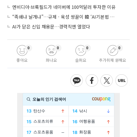
엔비디아·브룩필드가 네이버에 100억달러 투자한 이유
“족쇄냐 날개냐”…규제ㆍ육성 쌍끌이 韓 ‘AI기본법 개정안’ 오늘 시행
AI가 닫은 신입 채용문…경력직엔 열었다
0
0
0
0
좋아요
화나요
슬퍼요
추가취재 원해요