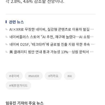
각 2.8%, 4.6% 감소할 전망이다.
관련 뉴스
AI×XR로 무장한 네이버, 실감형 콘텐츠로 이용자 발길 잡는다
네이버플러스 스토어 “AI 추천, 재구매 늘렸다⋯AI 쇼핑가이드는 골프·캠핑으로 확대”
네이버 D2SF, ‘테크타카’에 글로벌 진출 지원 위한 후속 투자
美 클래리티 법안 연내 통과 가능성 13%…상원 문턱서 제동
#네이버
#NAVER
#카카오
#AI
#에프앤가이드
임유진 기자의 주요 뉴스