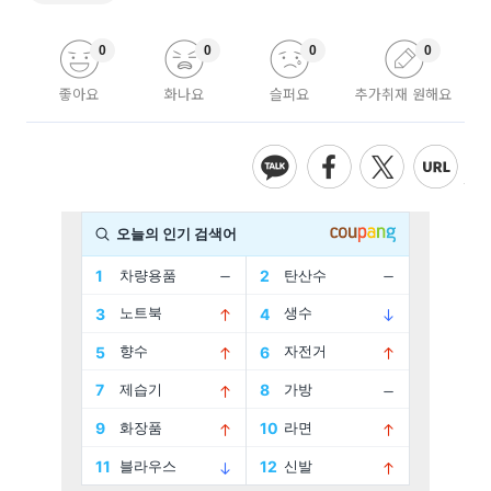
0
0
0
0
좋아요
화나요
슬퍼요
추가취재 원해요