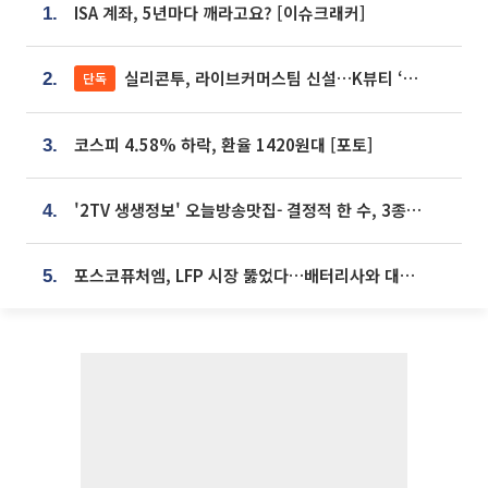
ISA 계좌, 5년마다 깨라고요? [이슈크래커]
1.
실리콘투, 라이브커머스팀 신설…K뷰티 ‘글로벌 판매망’ 확대[K뷰티 라방戰]
단독
2.
코스피 4.58% 하락, 환율 1420원대 [포토]
3.
'2TV 생생정보' 오늘방송맛집- 결정적 한 수, 3종 메밀면! 메밀 소바 맛집 '의○○○○'
4.
포스코퓨처엠, LFP 시장 뚫었다…배터리사와 대규모 장기 공급 합의
5.