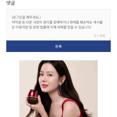
댓글
0 / 300