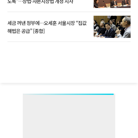
도록”…상법·자본시장법 개정 시사
세금 꺼낸 정부에…오세훈 서울시장 “집값
해법은 공급” [종합]