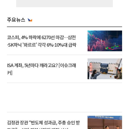
주요뉴스
코스피, 4% 하락에 6270선 마감…삼전
·SK하닉 '와르르' 각각 6%·10%대 급락
ISA 계좌, 5년마다 깨라고요? [이슈크래
커]
김정관 장관 “반도체 성과급, 주총 승인 받