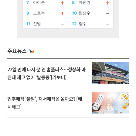
주요뉴스
22일 만에 다시 문 연 홈플러스…정상화 바
쁜데 재고 없어 ‘발동동’[가보니]
입추매직 '불발', 처서매직은 올까요? [해
시태그]