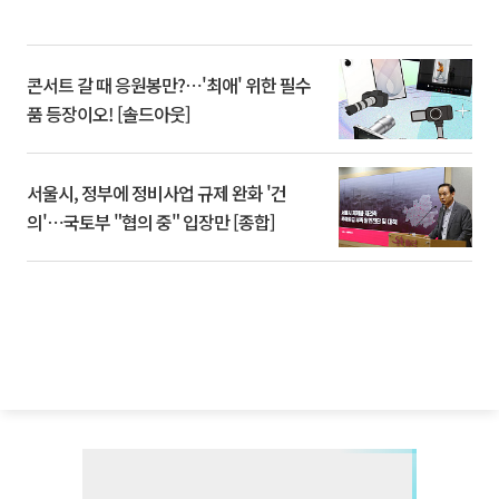
콘서트 갈 때 응원봉만?⋯'최애' 위한 필수
품 등장이오! [솔드아웃]
서울시, 정부에 정비사업 규제 완화 '건
의'⋯국토부 "협의 중" 입장만 [종합]