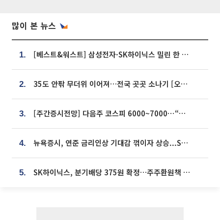
많이 본 뉴스
[베스트&워스트] 삼성전자·SK하이닉스 밀린 한 주…상상인증권은 85% 급등
1.
35도 안팎 무더위 이어져…전국 곳곳 소나기 [오늘 날씨]
2.
[주간증시전망] 다음주 코스피 6000~7000⋯“外人 수급은 정책이 변수”
3.
뉴욕증시, 연준 금리인상 기대감 꺾이자 상승...S&P500 사상 최고치 [종합]
4.
SK하이닉스, 분기배당 375원 확정…주주환원책 9월로 앞당겨 발표
5.