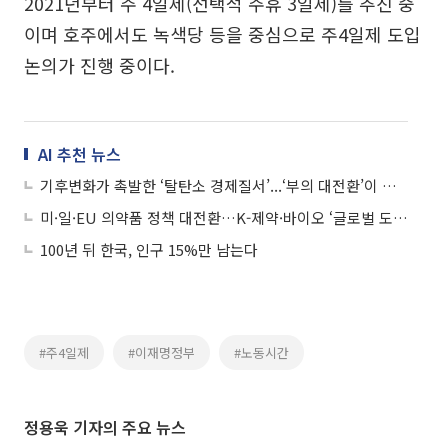
2021년부터 주 4일제(선택적 주휴 3일제)를 추진 중
이며 호주에서도 녹색당 등을 중심으로 주4일제 도입
논의가 진행 중이다.
AI 추천 뉴스
기후변화가 촉발한 ‘탈탄소 경제질서’...‘부의 대전환’이 시작됐다
미·일·EU 의약품 정책 대전환…K-제약·바이오 ‘글로벌 도약’ 기회 온다
100년 뒤 한국, 인구 15%만 남는다
#주4일제
#이재명정부
#노동시간
정용욱 기자의 주요 뉴스