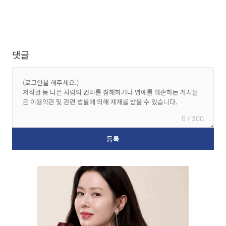
댓글
0 / 300