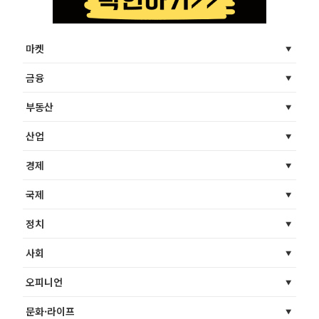
마켓
금융
부동산
산업
경제
국제
정치
사회
오피니언
문화·라이프