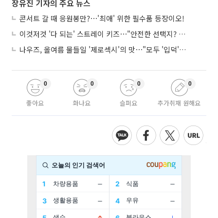
장유진 기자의 주요 뉴스
콘서트 갈 때 응원봉만?⋯'최애' 위한 필수품 등장이오!
이것저것 '다 되는' 스트레이 키즈⋯"안전한 선택지? 도전이 재밌죠"
나우즈, 올여름 물들일 '제로섹시'의 맛⋯"모두 '입덕'시킬 것"
0
0
0
0
좋아요
화나요
슬퍼요
추가취재 원해요