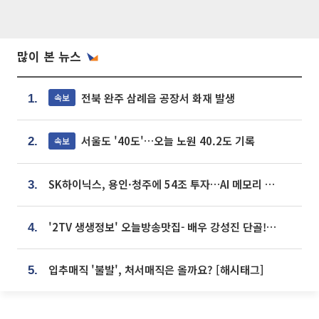
많이 본 뉴스
전북 완주 삼례읍 공장서 화재 발생
속보
1.
서울도 '40도'…오늘 노원 40.2도 기록
속보
2.
SK하이닉스, 용인·청주에 54조 투자…AI 메모리 생산기지 키운다
3.
'2TV 생생정보' 오늘방송맛집- 배우 강성진 단골! 쌀국수ㆍ푸팟퐁 커리 맛집 '블○○○'
4.
입추매직 '불발', 처서매직은 올까요? [해시태그]
5.