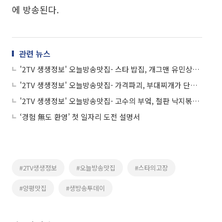
에 방송된다.
관련 뉴스
'2TV 생생정보' 오늘방송맛집- 스타 밥집, 개그맨 유민상의 단골 밥집! 족발ㆍ보쌈 맛집 '이○○'
'2TV 생생정보' 오늘방송맛집- 가격파괴, 부대찌개가 단돈 6000원대? '착○○○○○'
'2TV 생생정보' 오늘방송맛집- 고수의 부엌, 철판 낙지볶음ㆍ수육 전골 맛집 '삼○○
‘경험 無도 환영’ 첫 일자리 도전 설명서
#2TV생생정보
#오늘방송맛집
#스타의고장
#양평맛집
#생방송투데이