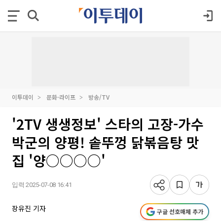
이투데이
문화·라이프
방송/TV
'2TV 생생정보' 스타의 고장-가수
박군의 양평! 솥뚜껑 닭볶음탕 맛
집 '양○○○○'
입력 2025-07-08 16:41
장유진 기자
구글 선호매체 추가