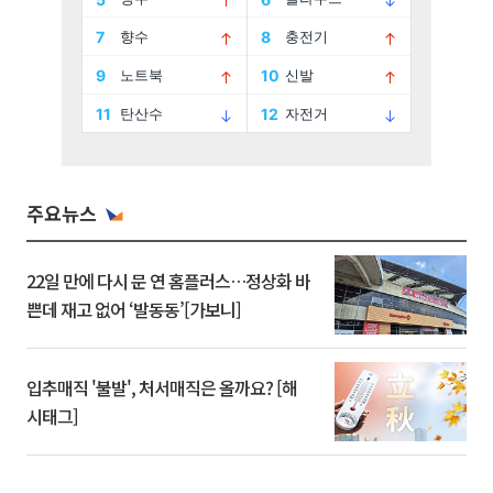
주요뉴스
22일 만에 다시 문 연 홈플러스…정상화 바
쁜데 재고 없어 ‘발동동’[가보니]
입추매직 '불발', 처서매직은 올까요? [해
시태그]