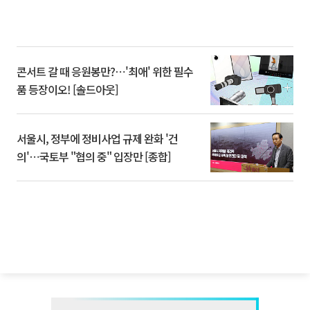
콘서트 갈 때 응원봉만?⋯'최애' 위한 필수
품 등장이오! [솔드아웃]
서울시, 정부에 정비사업 규제 완화 '건
의'⋯국토부 "협의 중" 입장만 [종합]