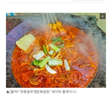
▲(출처='양평솥뚜껑닭볶음탕' 네이버 플레이스)