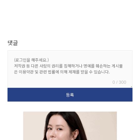
댓글
0 / 300