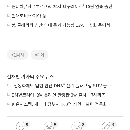
현대차, ‘뉘르부르크링 24시 내구레이스’ 10년 연속 출전
현대모비스·기아 등
美 클래리티 법안 연내 통과 가능성 13%…상원 문턱서 제동
#현대차
#기아
김채빈 기자의 주요 뉴스
"전동화에도 입힌 안전 DNA" 전기 플래그십 SUV 볼보 'EX90'
BMW코리아, 8월 온라인 한정판 3종 출시…7시리즈·X7·M340i 투어링
한온시스템, 캐나다 정부서 100억 지원…북미 전동화 시장 가속
0
0
0
0