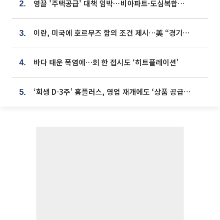
영끌 '주택공급' 대책 임박⋯비아파트·도심복합까지 총동원
2.
이란, 미국에 호르무즈 합의 조건 제시…美 “경기 아직 안 끝나” [종합]
3.
바다 태운 폭염에…회 한 접시도 ‘히트플레이션’
4.
‘회생 D-3주’ 홈플러스, 영업 재개에도 ‘상품 공급망’ 복구가 생존 관건
5.