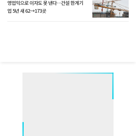
영업익으로 이자도 못 낸다…건설 한계기
업 5년 새 62→173곳