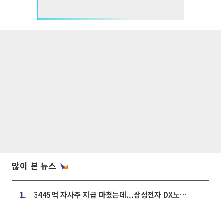
많이 본 뉴스
3445억 자사주 지급 마쳤는데...삼성전자 DX노조, 뒤늦은 '떼쓰기 집회'
1.