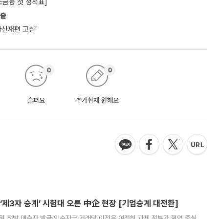
소금융 첫 성적표]
대출
자산재편 고심’
0
0
슬퍼요
추가취재 원해요
제3자 승계’ 시험대 오른 中企 현장 [기업승계 대전환]
지원 첫발 매수자 발굴·인수자금·거래망 이전은 여전히 과제 정부가 혈연 중심