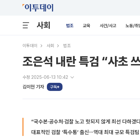
사회
법조
교육
사건/사고
노동/취
이투데이
사회
법조
조은석 내란 특검 “사초 
수정 2025-06-13 10:42
김이현 기자
구독
“국수본·공수처·검찰 노고 헛되지 않게 최선 다하겠다
대표적인 검찰 ‘특수통’ 출신⋯역대 최대 규모 특검팀