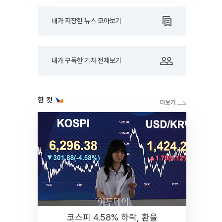
내가 저장한 뉴스 모아보기
내가 구독한 기자 전체보기
한 컷
코스피 4.58% 하락, 환율