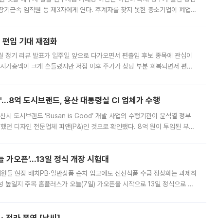
장기근속 임직원 등 제3자에게 연다. 후계자를 찾지 못한 중소기업이 폐업
해 기술과 일자리를 남기도록 하겠다는 취지다. 다만 세금 감면만으로 거래를
에 편입 기대 재점화
월 정기 리뷰 발표가 일주일 앞으로 다가오면서 편출입 후보 종목에 관심이
 시가총액이 크게 흔들렸지만 저점 이후 주가가 상당 부분 회복되면서 편입
다시 부각되고 있다. 7일 금융투자업계에 따르면 MSCI는 한국시간으로 오는
od'…8억 도시브랜드, 용산 대통령실 CI 업체가 수행
시 도시브랜드 ‘Busan is Good’ 개발 사업의 수행기관이 윤석열 정부
여했던 디자인 전문업체 피앤(P&)인 것으로 확인됐다. 8억 원이 투입된 부산
 부족과 디자인 정체성 논란에 휩싸였던 만큼, 사업 선정 과정과 결과물에
 가오픈’...13일 정식 개장 시험대
.직원들 현장 배치PB·일반상품 순차 입고에도 신선식품 수급 정상화는 과제최
 높일지 주목 홈플러스가 오늘(7일) 가오픈을 시작으로 13일 정식으로 재
직원들이 현장 배치되고, PB 상품과 함께 일반 상품 납품도 순차적으로 진행