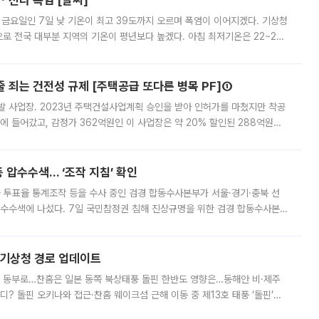
ㆍ전라 폭염 [날씨]
 금요일인 7일 낮 기온이 최고 39도까지 오르며 폭염이 이어지겠다. 기상청
로 전국 대부분 지역의 기온이 평년보다 높겠다. 아침 최저기온은 22~27
 대부분 지역에 폭염특보가 발효된 가운데 최고체감온도는 35도 안팎까지 올라
줄 죄는 건전성 규제 [주택공급 또다른 병목 PF]①
발 사업장. 2023년 주택건설사업계획 승인을 받아 인허가를 마쳤지만 착공
에 들어갔고, 감정가 362억원인 이 사업장은 약 20% 할인된 288억원에
 현재는 4차 공매를 위한 조건 협의가 진행 중이다. 수도권의 주요 주거 배
 압수수색… ‘조작 지침’ 확인
와 투표율 통계조작 등을 수사 중인 검경 합동수사본부가 서울·경기·충북 선
 압수수색에 나섰다. 7일 국민참정권 침해 진상규명을 위한 검경 합동수사본
추가 증거 확보를 위해 중앙선관위, 서울시·경기도·충청북도 선관위, 김포시
본기상청 경로 업데이트
국 동부로…찬홈은 일본 동쪽 북상태풍 돌핀 한반도 영향은…동해안 비·제주
디? 돌핀 오키나와 접근·찬홈 웨이크섬 근해 이동 중 제13호 태풍 ‘돌핀’이
 아마미 지방에 접근하고 있다. 돌핀은 오키나와 부근을 지난 뒤 동중국해