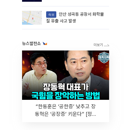
안산 성곡동 공장서 화학물
속보
질 유출 사고 발생
뉴스발전소
“한동훈은 ‘공한증’ 낮추고 장
동혁은 ‘공장증’ 키운다” [정치
대학]