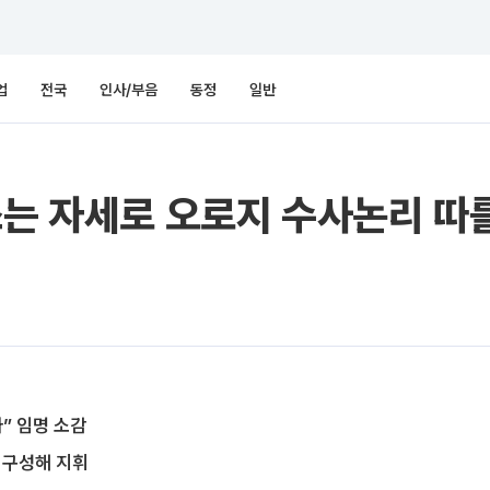
업
전국
인사/부음
동정
일반
쓰는 자세로 오로지 수사논리 따를
” 임명 소감
 구성해 지휘