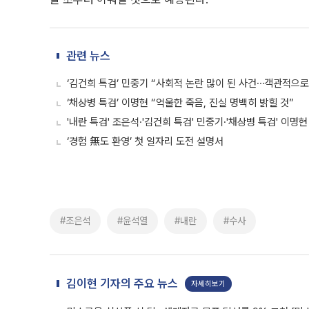
관련 뉴스
‘김건희 특검’ 민중기 “사회적 논란 많이 된 사건⋯객관적으
‘채상병 특검’ 이명현 “억울한 죽음, 진실 명백히 밝힐 것”
'내란 특검' 조은석·'김건희 특검' 민중기·'채상병 특검' 이명현
‘경험 無도 환영’ 첫 일자리 도전 설명서
#조은석
#윤석열
#내란
#수사
김이현 기자의 주요 뉴스
자세히보기