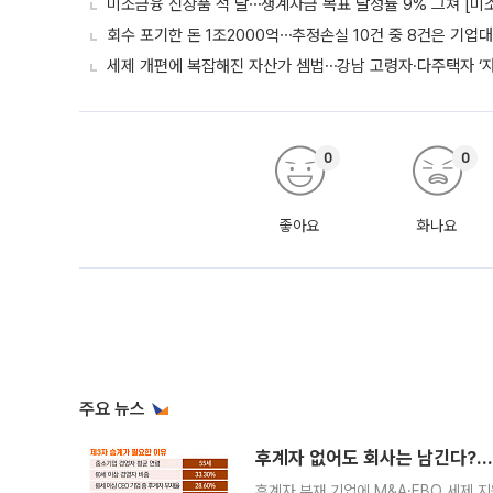
미소금융 신상품 석 달⋯생계자금 목표 달성률 9% 그쳐 [미
회수 포기한 돈 1조2000억⋯추정손실 10건 중 8건은 기업
세제 개편에 복잡해진 자산가 셈법⋯강남 고령자·다주택자 ‘
0
0
좋아요
화나요
주요 뉴스
후계자 없어도 회사는 남긴다?…‘
후계자 부재 기업에 M&A·EBO 세제 