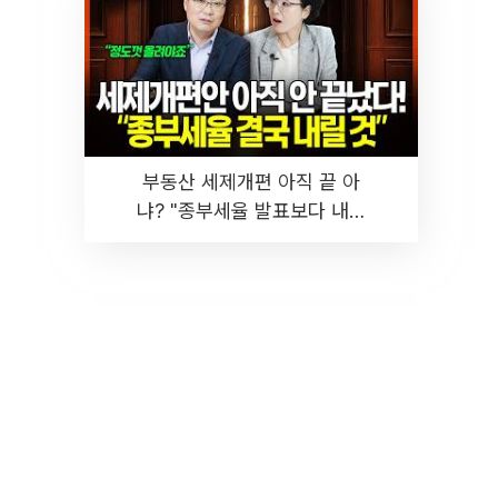
부동산 세제개편 아직 끝 아
냐? "종부세율 발표보다 내릴
것" 장기거주·양도세 전망 I 집
땅지성 I 김인만, 진미윤