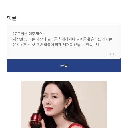
댓글
0 / 300