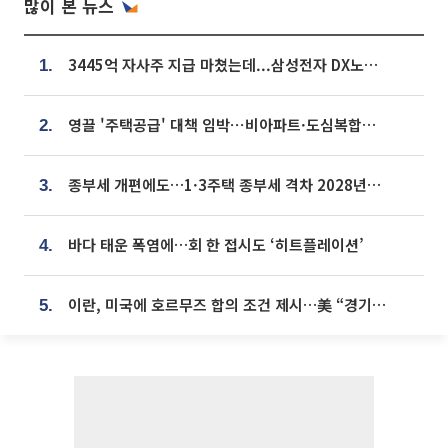
많이 본 뉴스
3445억 자사주 지급 마쳤는데...삼성전자 DX노조, 뒤늦은 '떼쓰기 집회'
1.
영끌 '주택공급' 대책 임박⋯비아파트·도심복합까지 총동원
2.
종부세 개편에도…1·3주택 종부세 격차 2028년부터 확대
3.
바다 태운 폭염에…회 한 접시도 ‘히트플레이션’
4.
이란, 미국에 호르무즈 합의 조건 제시…美 “경기 아직 안 끝나” [종합]
5.