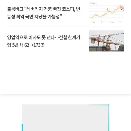
블룸버그 “레버리지 거품 빠진 코스피, 변
동성 최악 국면 지났을 가능성”
영업익으로 이자도 못 낸다…건설 한계기
업 5년 새 62→173곳