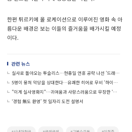
한편 튀르키에 올 로케이션으로 이루어진 영화 속 아
름다운 배경은 보는 이들의 즐거움을 배가시킬 예정
이다.
관련 뉴스
실사로 돌아오는 투슬리스…현충일 연휴 공략 나선 '드래곤 길들이기'
5명이 뭉쳐 악당을 상대한다…유쾌한 히어로 무비 '하이파이브'
"이게 실사영화지"…귀여움과 사랑스러움으로 무장한 '릴로 & 스티치'
‘경험 無도 환영’ 첫 일자리 도전 설명서
#시네마천국
#귤레귤레
#고봉수감독
#이희준