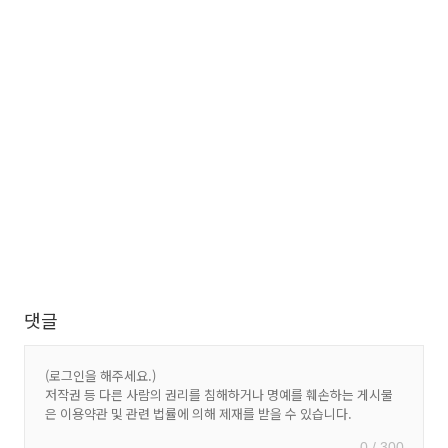
댓글
0 / 300