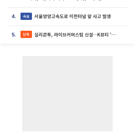
서울양양고속도로 이천터널 앞 사고 발생
속보
4.
실리콘투, 라이브커머스팀 신설…K뷰티 ‘글로벌 판매망’ 확대[K뷰티 라방戰]
단독
5.