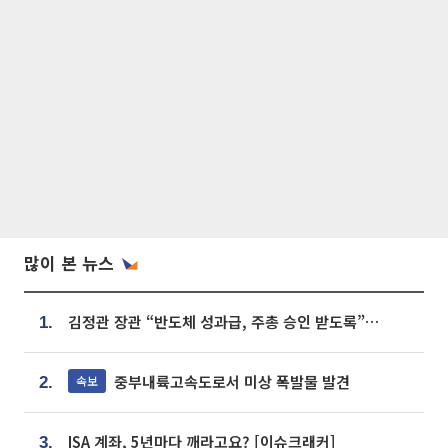
많이 본 뉴스
김정관 장관 “반도체 성과급, 주총 승인 받도록”…상법·자본시장법 개정 시사
1.
중부내륙고속도로서 미상 폭발물 발견
속보
2.
ISA 계좌, 5년마다 깨라고요? [이슈크래커]
3.