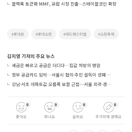
블랙록 토큰화 MMF, 유럽 시장 진출∙∙∙스테이블코인 확장
#롯데온
#롯데쇼핑
#레드페스티벌
#쇼핑축제
김지영 기자의 주요 뉴스
세금은 빠르고 공급은 더디다…집값 처방의 명암
정부 공급카드 임박…서울시 협의·주민 설득이 성패 가른다
강남·서초 아파트값 오름폭 보합 근접⋯서울 외곽·경기 남부 중심 매수세
0
0
0
0
좋아요
화나요
슬퍼요
추가취재 원해요