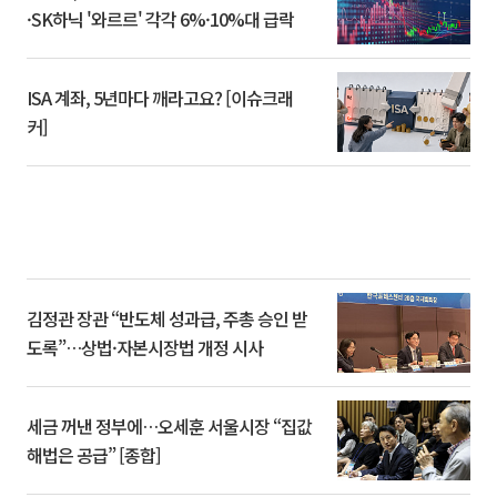
·SK하닉 '와르르' 각각 6%·10%대 급락
ISA 계좌, 5년마다 깨라고요? [이슈크래
커]
김정관 장관 “반도체 성과급, 주총 승인 받
도록”…상법·자본시장법 개정 시사
세금 꺼낸 정부에…오세훈 서울시장 “집값
해법은 공급” [종합]