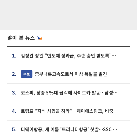
많이 본 뉴스
김정관 장관 “반도체 성과급, 주총 승인 받도록”…상법·자본시장법 개정 시사
1.
중부내륙고속도로서 미상 폭발물 발견
속보
2.
코스피, 장중 5%대 급락에 사이드카 발동…삼성·SK 동반 폭락
3.
트럼프 “자석 사업을 하라”…제이에스링크, 비중국 영구자석 공급망 구축 속도
4.
티웨이항공, 새 이름 '트리니티항공' 첫발…SSC 전략 본격화
5.