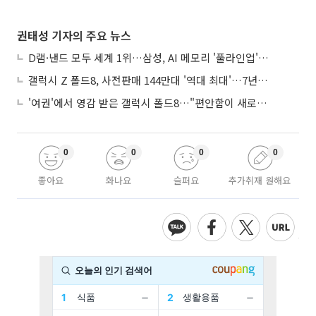
권태성 기자의 주요 뉴스
D램·낸드 모두 세계 1위…삼성, AI 메모리 '풀라인업'으로 승부
갤럭시 Z 폴드8, 사전판매 144만대 '역대 최대'…7년만에 갤노트10 기록 넘어
'여권'에서 영감 받은 갤럭시 폴드8…"편안함이 새로운 디자인 경쟁력"
0
0
0
0
좋아요
화나요
슬퍼요
추가취재 원해요