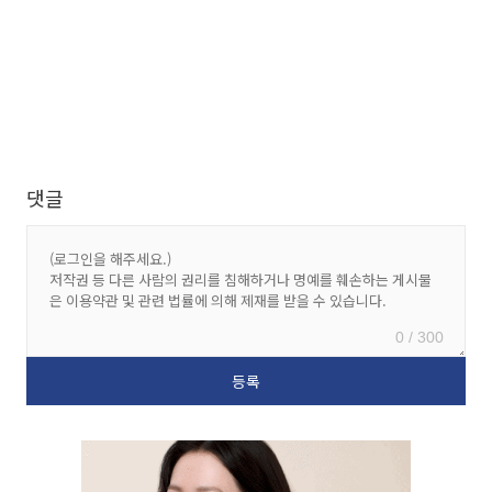
댓글
0 / 300