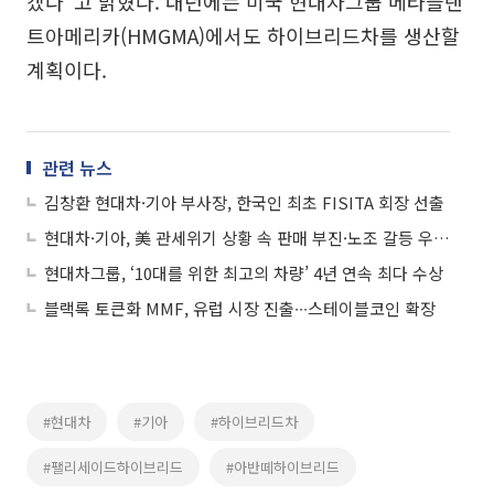
겠다”고 밝혔다. 내년에는 미국 현대차그룹 메타플랜
트아메리카(HMGMA)에서도 하이브리드차를 생산할
계획이다.
관련 뉴스
김창환 현대차·기아 부사장, 한국인 최초 FISITA 회장 선출
현대차·기아, 美 관세위기 상황 속 판매 부진·노조 갈등 우려 ‘겹악재’
현대차그룹, ‘10대를 위한 최고의 차량’ 4년 연속 최다 수상
블랙록 토큰화 MMF, 유럽 시장 진출∙∙∙스테이블코인 확장
#현대차
#기아
#하이브리드차
#팰리세이드하이브리드
#아반떼하이브리드