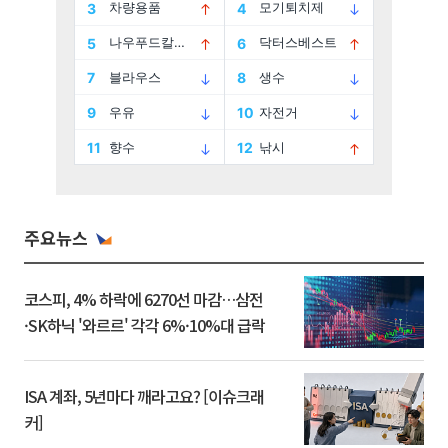
주요뉴스
코스피, 4% 하락에 6270선 마감…삼전
·SK하닉 '와르르' 각각 6%·10%대 급락
ISA 계좌, 5년마다 깨라고요? [이슈크래
커]