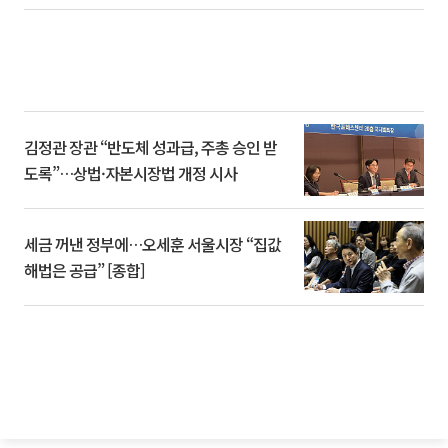
김정관 장관 “반도체 성과급, 주총 승인 받
도록”…상법·자본시장법 개정 시사
세금 꺼낸 정부에…오세훈 서울시장 “집값
해법은 공급” [종합]