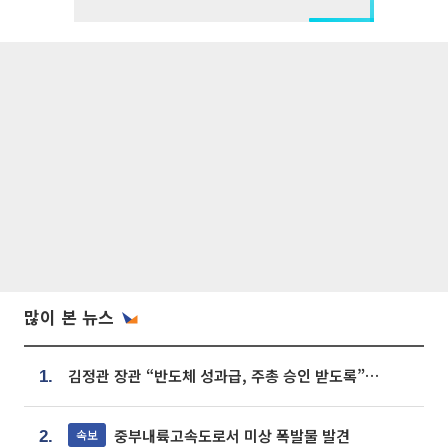
많이 본 뉴스
김정관 장관 “반도체 성과급, 주총 승인 받도록”…상법·자본시장법 개정 시사
1.
중부내륙고속도로서 미상 폭발물 발견
속보
2.