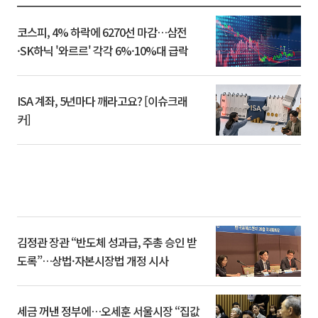
코스피, 4% 하락에 6270선 마감…삼전
·SK하닉 '와르르' 각각 6%·10%대 급락
ISA 계좌, 5년마다 깨라고요? [이슈크래
커]
김정관 장관 “반도체 성과급, 주총 승인 받
도록”…상법·자본시장법 개정 시사
세금 꺼낸 정부에…오세훈 서울시장 “집값