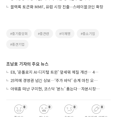
블랙록 토큰화 MMF, 유럽 시장 진출∙∙∙스테이블코인 확장
#중기중앙회
#중견련
#이재명
#중소기업
#중견기업
조남호 기자의 주요 뉴스
E8, ‘온톨로지 AI·디지털 트윈’ 앞세워 체질 개선… 4분기 흑자전환 총력
25억에 경영권 넘긴 상보…‘주가 바닥’ 승계 마친 오너 2세, 주가 부양 나설까
아워홈 떠난 구미현, 코스닥 ‘본느’ 품는다…자본시장 전면 등판
0
0
0
0