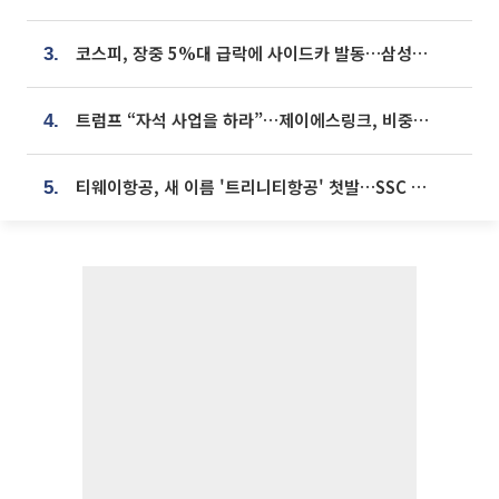
코스피, 장중 5%대 급락에 사이드카 발동…삼성·SK 동반 폭락
3.
트럼프 “자석 사업을 하라”…제이에스링크, 비중국 영구자석 공급망 구축 속도
4.
티웨이항공, 새 이름 '트리니티항공' 첫발…SSC 전략 본격화
5.