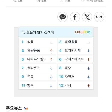
좋아요
화나요
슬퍼요
추가취재 원해요
주요뉴스