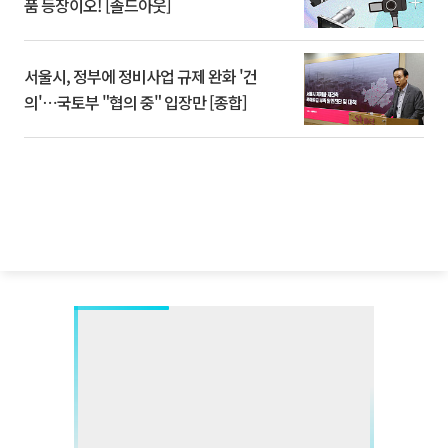
품 등장이오! [솔드아웃]
서울시, 정부에 정비사업 규제 완화 '건
의'⋯국토부 "협의 중" 입장만 [종합]