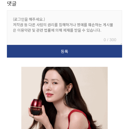
댓글
0 / 300