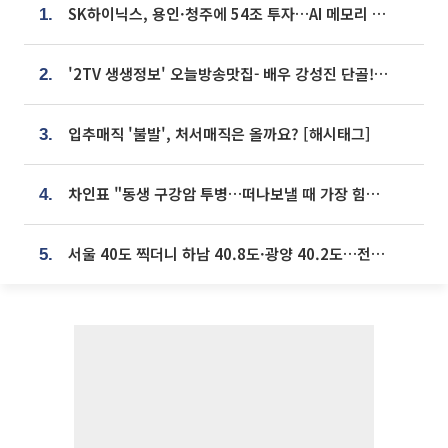
SK하이닉스, 용인·청주에 54조 투자…AI 메모리 생산기지 키운다
1.
'2TV 생생정보' 오늘방송맛집- 배우 강성진 단골! 쌀국수ㆍ푸팟퐁 커리 맛집 '블○○○'
2.
입추매직 '불발', 처서매직은 올까요? [해시태그]
3.
차인표 "동생 구강암 투병…떠나보낼 때 가장 힘들었다”
4.
서울 40도 찍더니 하남 40.8도·광양 40.2도…전국 '펄펄'
5.