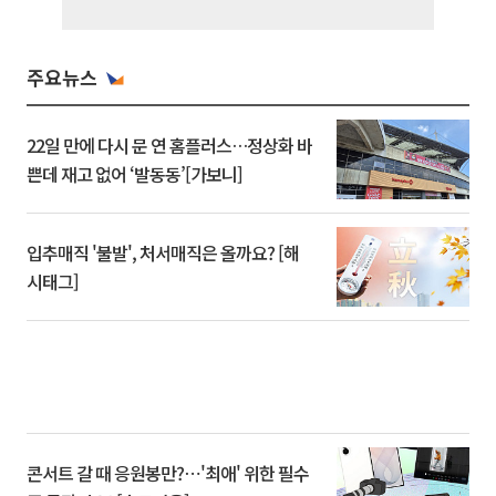
주요뉴스
22일 만에 다시 문 연 홈플러스…정상화 바
쁜데 재고 없어 ‘발동동’[가보니]
입추매직 '불발', 처서매직은 올까요? [해
시태그]
콘서트 갈 때 응원봉만?⋯'최애' 위한 필수