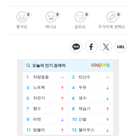
0
0
0
0
좋아요
화나요
슬퍼요
추가취재 원해요