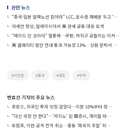
관련 뉴스
“중국·일본 알짜노선 잡아라” LCC, 운수권 재배분 두고 ‘촉각’
아세안 정상, 말레이시아서 美 관세 공동 대응 모색
“메이드 인 코리아” 열풍에…쿠팡, 역직구 공들이는 이커머스
美 클래리티 법안 연내 통과 가능성 13%…상원 문턱서 제동
#시진핑
#중국
#제조
#무역
변효선 기자의 주요 뉴스
프랑스, 외국인 투자 빗장 걸었다⋯지분 10%부터 정부가 승인
"다신 국장 안 한다"⋯'카지노' 된 韓증시, 개미들 떠난다
트럼프, 이란 공격 전격 취소…중동 ‘파국의 주말’ 피했다