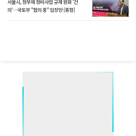
서울시, 정부에 정비사업 규제 완화 '건
의'⋯국토부 "협의 중" 입장만 [종합]