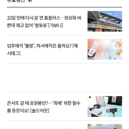
22일 만에 다시 문 연 홈플러스…정상화 바
쁜데 재고 없어 ‘발동동’[가보니]
입추매직 '불발', 처서매직은 올까요? [해
시태그]
콘서트 갈 때 응원봉만?⋯'최애' 위한 필수
품 등장이오! [솔드아웃]