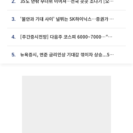
35도 안팎 무더위 이어져…전국 곳곳 소나기 [오늘 날씨]
2.
'불안과 기대 사이' 널뛰는 SK하이닉스…증권가 "HBM4·LTA 기반 펀터멘털 견고"
3.
[주간증시전망] 다음주 코스피 6000~7000⋯“外人 수급은 정책이 변수”
4.
뉴욕증시, 연준 금리인상 기대감 꺾이자 상승...S&P500 사상 최고치 [종합]
5.