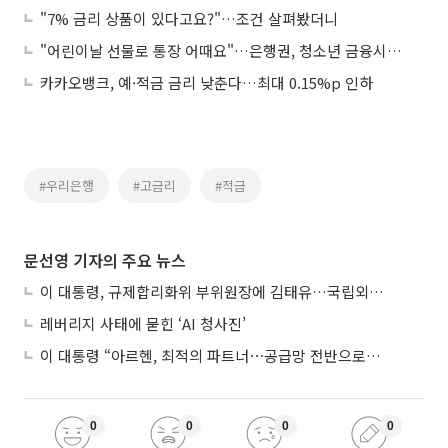
"7% 금리 상품이 있다고요?"…조건 살펴봤더니
"어린이날 선물로 통장 어때요"…은행권, 청소년 금융시장 공략 박차
카카오뱅크, 예·적금 금리 낮춘다…최대 0.15%p 인하
#우리은행
#고금리
#적금
문선영 기자의 주요 뉴스
이 대통령, 규제합리화위 부위원장에 김태유…국립외교원장 김흥규
레버리지 사태에 묻힌 ‘AI 청사진’
이 대통령 “아르헨, 최적의 파트너⋯공급망 전반으로 확대”
0
0
0
0