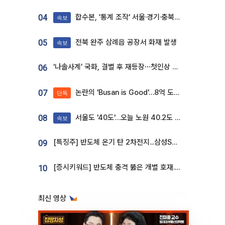
합수본, '통계 조작' 서울·경기·충북 선관위 등 추가 압수수색
04
속보
전북 완주 삼례읍 공장서 화재 발생
05
속보
‘나솔사계’ 국화, 결별 후 재등장⋯첫인상 투표 휩쓸고 ‘인기녀’ 등극
06
논란의 'Busan is Good'…8억 도시브랜드, 용산 대통령실 CI 업체가 수행
07
단독
서울도 '40도'…오늘 노원 40.2도 기록
08
속보
[특징주] 반도체 온기 탄 2차전지...삼성SDI, 장 초반 7% 넘게 껑충
09
[증시키워드] 반도체 충격 뚫은 개별 호재...포스코퓨처엠·에코프로·한화솔루션 '눈길'
10
최신 영상