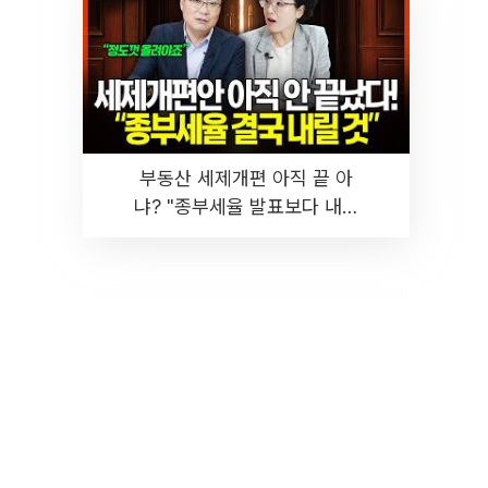
부동산 세제개편 아직 끝 아
냐? "종부세율 발표보다 내릴
것" 장기거주·양도세 전망 I 집
땅지성 I 김인만, 진미윤