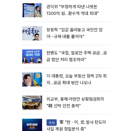
권익위 "부정하게 타낸 나랏돈
1300억 원…환수액 역대 최대"
장동혁 “집값 올려놓고 국민만 잡
아⋯규제·대출 풀어야”
한병도 “국힘, 말로만 주택 공급…공
급 법안 처리 협조하라”
이 대통령, 오늘 부동산 정책 2차 회
의…공급 확대 방안 나오나
외교부, 홍해·아덴만 상황점검회의
"韓 선박 안전 총력“
軍 "한ㆍ미, 北 발사 탄도미
속보
사일 제원 정밀분석 중"