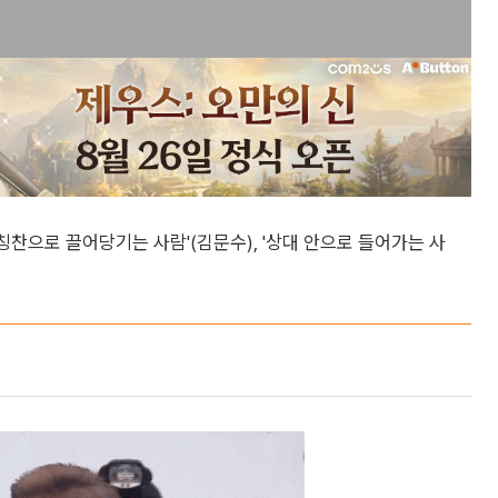
 '칭찬으로 끌어당기는 사람'(김문수), '상대 안으로 들어가는 사