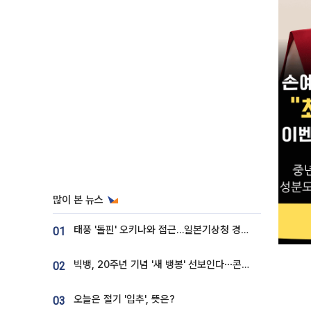
많이 본 뉴스
태풍 '돌핀' 오키나와 접근…일본기상청 경로 업데이트
01
빅뱅, 20주년 기념 '새 뱅봉' 선보인다⋯콘서트 앞두고 팝업 개최
02
오늘은 절기 '입추', 뜻은?
03