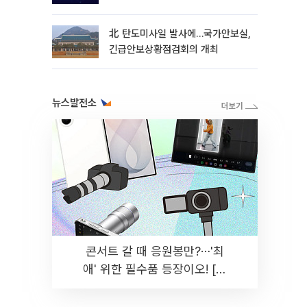
北 탄도미사일 발사에…국가안보실,
긴급안보상황점검회의 개최
뉴스발전소
콘서트 갈 때 응원봉만?⋯'최
애' 위한 필수품 등장이오! [솔
드아웃]