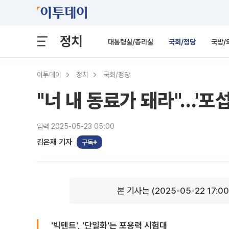
정치
대통령실/총리실
국회/정당
국방/
이투데이
정치
국회/정당
"너 내 동료가 돼라"…'포
입력 2025-05-23 05:00
김은재 기자
구독
본 기사는 (2025-05-22 17:0
'빅텐트', '단일화'는 포용력 시험대