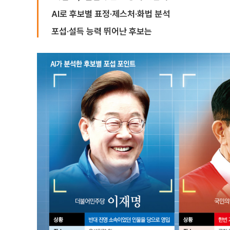
AI로 후보별 표정·제스처·화법 분석
포섭·설득 능력 뛰어난 후보는