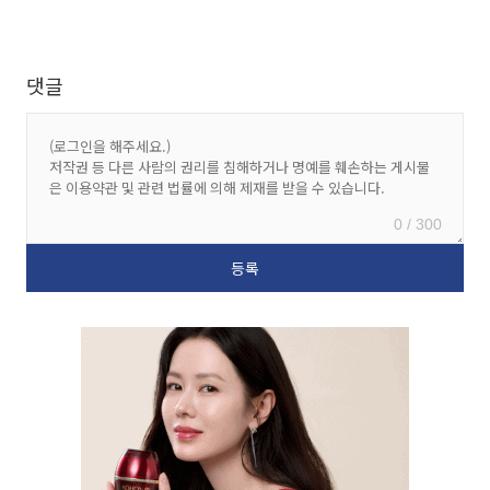
댓글
0 / 300