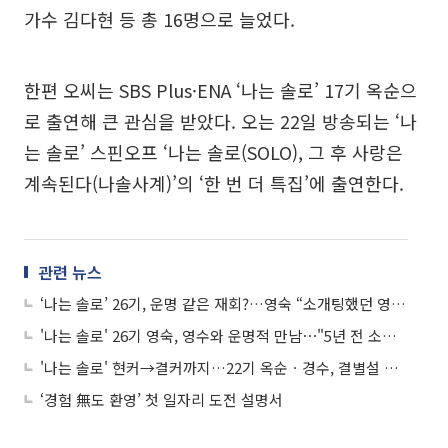
가수 김다현 등 총 16명으로 늘었다.
한편 오씨는 SBS Plus·ENA ‘나는 솔로’ 17기 옥순으
로 출연해 큰 관심을 받았다. 오는 22일 방송되는 ‘나
는 솔로’ 스핀오프 ‘나는 솔로(SOLO), 그 후 사랑은
계속된다(나솔사계)’의 ‘한 번 더 특집’에 출연한다.
관련 뉴스
‘나는 솔로’ 26기, 운명 같은 재회?…영숙 “소개팅했던 영수, 다시 대화해봐야”
'나는 솔로' 26기 영숙, 영수와 운명적 만남⋯"5년 전 소개팅한 사이"
'나는 솔로' 현커→결커까지…22기 옥순ㆍ경수, 결별설 딛고 '혼인신고'
‘경험 無도 환영’ 첫 일자리 도전 설명서