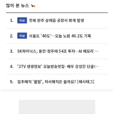
많이 본 뉴스
전북 완주 삼례읍 공장서 화재 발생
속보
1.
서울도 '40도'…오늘 노원 40.2도 기록
속보
2.
SK하이닉스, 용인·청주에 54조 투자…AI 메모리 생산기지 키운다
3.
'2TV 생생정보' 오늘방송맛집- 배우 강성진 단골! 쌀국수ㆍ푸팟퐁 커리 맛집 '블○○○'
4.
입추매직 '불발', 처서매직은 올까요? [해시태그]
5.