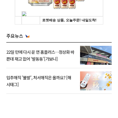
주요뉴스
22일 만에 다시 문 연 홈플러스…정상화 바
쁜데 재고 없어 ‘발동동’[가보니]
입추매직 '불발', 처서매직은 올까요? [해
시태그]