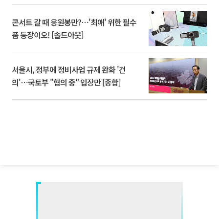
콘서트 갈 때 응원봉만?⋯'최애' 위한 필수
품 등장이오! [솔드아웃]
서울시, 정부에 정비사업 규제 완화 '건
의'⋯국토부 "협의 중" 입장만 [종합]