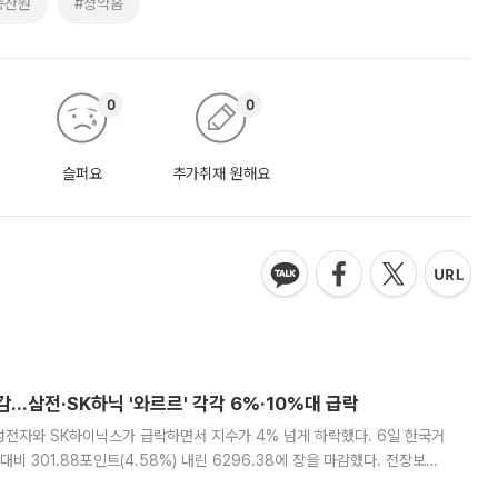
동산원
#청약홈
0
0
슬퍼요
추가취재 원해요
감…삼전·SK하닉 '와르르' 각각 6%·10%대 급락
삼성전자와 SK하이닉스가 급락하면서 지수가 4% 넘게 하락했다. 6일 한국거
비 301.88포인트(4.58%) 내린 6296.38에 장을 마감했다. 전장보다
스피는 장중 한때 6550.94까지 오르기도 했으나 6238.32까지 밀리기도 했