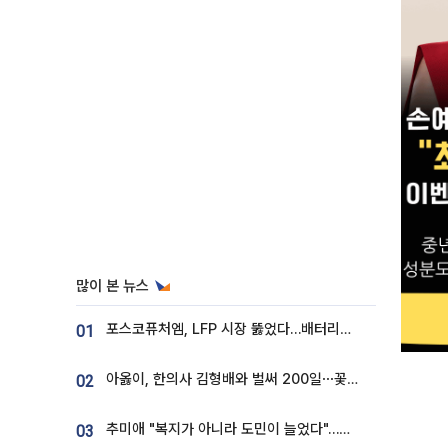
많이 본 뉴스
포스코퓨처엠, LFP 시장 뚫었다…배터리사와 대규모 장기 공급 합의
01
아옳이, 한의사 김형배와 벌써 200일⋯꽃다발 들고 "프러포즈 아냐"
02
추미애 "복지가 아니라 도민이 늘었다"…재정난 책임론 정면돌파
03