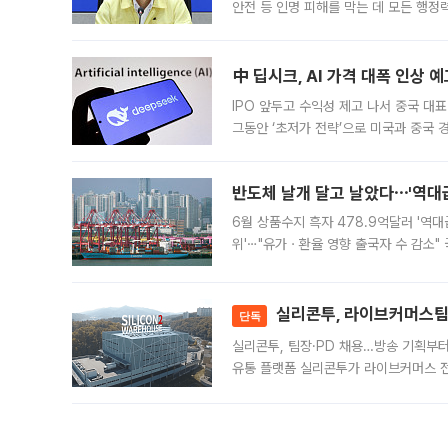
안전 등 인명 피해를 막는 데 모든 행
인프라 확충 계획을 내년도 예산안에 반
中 딥시크, AI 가격 대폭 인상 
IPO 앞두고 수익성 제고 나서 중국 대표
그동안 ‘초저가 전략’으로 미국과 중국
가된다. 블룸버그통신에 따르면 딥시크는
반도체 날개 달고 날았다⋯'역대급
6월 상품수지 흑자 478.9억달러 '역대
위'⋯"유가ㆍ환율 영향 출국자 수 감소" 
급 수출 호조가 매달 이어지면서 6월 
대 기
실리콘투, 라이브커머스팀 
단독
실리콘투, 팀장·PD 채용…방송 기획부
유통 플랫폼 실리콘투가 라이브커머스 전
나섰다. 국내 화장품을 해외 유통망에 공