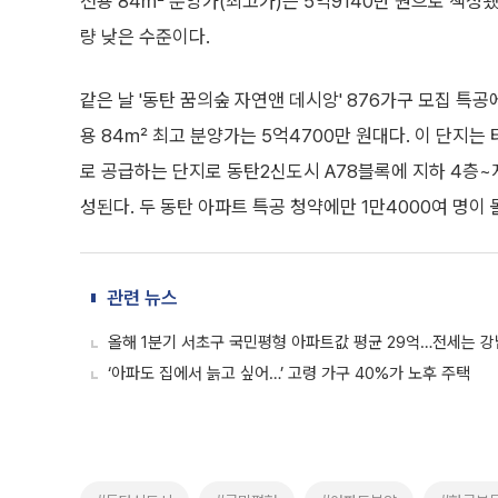
전용 84㎡ 분양가(최고가)는 5억9140만 원으로 책정됐다
량 낮은 수준이다.
같은 날 '동탄 꿈의숲 자연앤 데시앙' 876가구 모집 특공에
용 84㎡ 최고 분양가는 5억4700만 원대다. 이 단
로 공급하는 단지로 동탄2신도시 A78블록에 지하 4층~지상 
성된다. 두 동탄 아파트 특공 청약에만 1만4000여 명이 
관련 뉴스
올해 1분기 서초구 국민평형 아파트값 평균 29억…전세는 강
‘아파도 집에서 늙고 싶어…’ 고령 가구 40%가 노후 주택