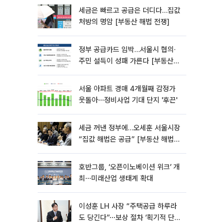
세금은 빠르고 공급은 더디다…집값
처방의 명암 [부동산 해법 전쟁]
정부 공급카드 임박…서울시 협의·
주민 설득이 성패 가른다 [부동산
해법 전쟁]
서울 아파트 경매 4개월째 감정가
웃돌아⋯정비사업 기대 단지 '후끈'
세금 꺼낸 정부에…오세훈 서울시장
“집값 해법은 공급” [부동산 해법
전쟁]
호반그룹, ‘오픈이노베이션 위크’ 개
최⋯미래산업 생태계 확대
이성훈 LH 사장 “주택공급 하루라
도 당긴다”⋯보상 절차 ‘획기적 단