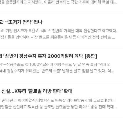
정력을 총동원하라고 지시했다. 아울러 반복되는 극한 기후에 대비해 폭염 대응
영하는 방안도 검토하라고 주문했다. 이 대통령은 이날 폭염·가뭄 대
예고⋯‘초저가 전략’ 접나
 AI 기업 딥시크가 6일 AI 서비스 전반의 가격을 대폭 인상한다고 예고했다.
 경쟁사들을 압박하며 시장 판도를 뒤흔들어온 만큼 이례적인 전략 변화로 평
 이날 공지를 통해 구체적인 인상 폭은 공개하지 않았지만 상당한 수
' 상반기 경상수지 흑자 2000억달러 육박 [종합]
급'⋯상품수출도 첫 1000억달러대 여행수지도 두 달 연속 흑자 '역대 2
국내 경상수지가 유례없는 '반도체 수출' 날개를 달고 훨훨 날고 있다. 역대
경상수지 뿐 아니라 상반기 경상수지 흑자도 2000억달러에 근접하며 사상 최
신설…K뷰티 ‘글로벌 라방 판매’ 확대
터 손익 관리 에이피알·닥터멜락신도 틱톡샵 라이브방송 강화 글로벌 K뷰티
담팀을 신설하고 틱톡샵 등 글로벌 플랫폼을 통한 라이브 방송 판매 확대에
급하는 데서 한발 더 나아가 방송 기획과 상품 구성, 출연자 섭외, 손익