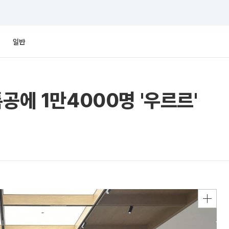
일반
공에 1만4000명 '우르르'