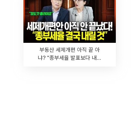
부동산 세제개편 아직 끝 아
냐? "종부세율 발표보다 내릴
것" 장기거주·양도세 전망 I 집
땅지성 I 김인만, 진미윤