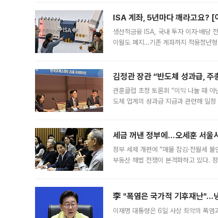
다. 이날 오전
ISA 계좌, 5년마다 깨라고요? 
생산적금융 ISA, 국내 투자 이자·배당
이월도 폐지…기존 계좌까지 적용청년형 
는 5년마다 계좌를 해지하라는 건가요?”
편을
김정관 장관 “반도체 성과급, 
관훈클럽 초청 토론회 “이익 나눌 때 아
도체 업계의 성과급 지급과 관련해 일정
최근 상법·자본시장법 개정으로 기업 지
세금 꺼낸 정부에…오세훈 서울시장
정부 세제 개편에 “매물 잠김·전월세 불
부동산 해법 전쟁이 본격화하고 있다. 
드를 꺼내자 서울시는 전·월세 부담만 
李 "폭염은 국가적 기후재난"…냉
이재명 대통령은 6일 사상 최악의 폭염