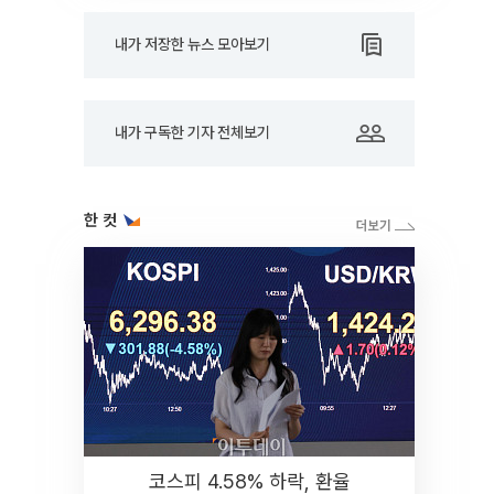
내가 저장한 뉴스 모아보기
내가 구독한 기자 전체보기
한 컷
코스피 4.58% 하락, 환율