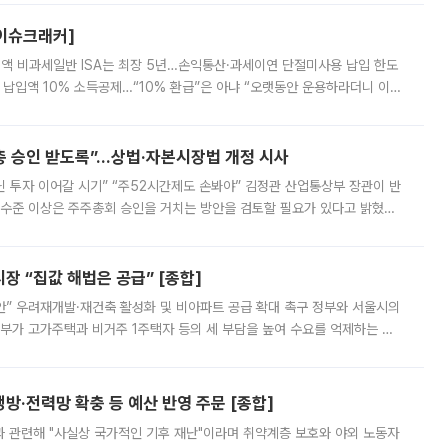
[이슈크래커]
 전액 비과세일반 ISA는 최장 5년…손익통산·과세이연 단절미사용 납입 한도
납입액 10% 소득공제…“10% 환급”은 아냐 “오랫동안 운용하라더니 이제
 ‘만능 절세 통장’으로 불리는 개인종합자산관리계좌(ISA)가 두 갈래로 개
주총 승인 받도록”…상법·자본시장법 개정 시사
닌 투자 이어갈 시기” “주52시간제도 손봐야” 김정관 산업통상부 장관이 반
 수준 이상은 주주총회 승인을 거치는 방안을 검토할 필요가 있다고 밝혔다.
배구조와 주주권 강화 논의가 이어지는 가운데, 핵심 연구인력에 대한
 “집값 해법은 공급” [종합]
안” 우려재개발·재건축 활성화 및 비아파트 공급 확대 촉구 정부와 서울시의
정부가 고가주택과 비거주 1주택자 등의 세 부담을 높여 수요를 억제하는 카
키울 것이라며 세금이 아닌 공급이 근본적인 처방이라고 전면 반박했다.
방·전력망 확충 등 예산 반영 주문 [종합]
과 관련해 "사실상 국가적인 기후 재난"이라며 취약계층 보호와 야외 노동자