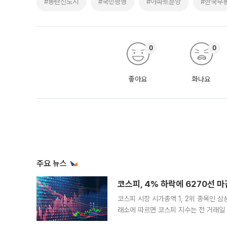
#동탄신도시
#국민평형
#아파트분양
#한국부
0
0
좋아요
화나요
주요 뉴스
코스피, 4% 하락에 6270선 마
코스피 시장 시가총액 1, 2위 종목인 
래소에 따르면 코스피 지수는 전 거래일 대
1.81% 내린 6478.75에 출발한 코