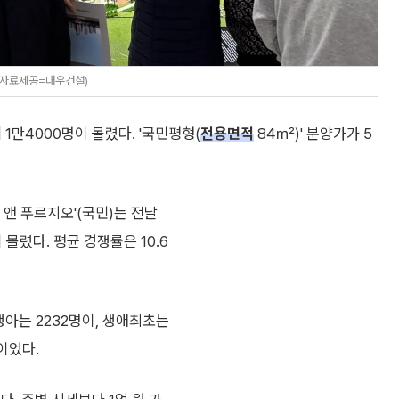
 (자료제공=대우건설)
1만4000명이 몰렸다. '국민평형(
전용면적
84㎡)' 분양가가 5
 앤 푸르지오'(국민)는 전날
몰렸다. 평균 경쟁률은 10.6
생아는 2232명이, 생애최초는
이었다.