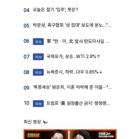
오늘은 절기 '입추', 뜻은?
04
박문성, 축구협회 '성 접대' 보도에 분노…"다 말아먹으려고 작정했나"
05
06
軍 "한ㆍ미, 北 발사 탄도미사일 제원 정밀분석 중"
속보
국제유가, 상승...WTI 2.8%↑
07
속보
뉴욕증시, 하락...다우 0.85%↓
08
속보
'특종세상' 방은희, 이혼 허락해 준 아들⋯"너무 잘 커줬다" 오열
09
10
트럼프 ‘美 원정출산 금지’ 행정명령 서명
속보
최신 영상