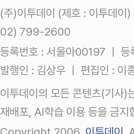
(주)이투데이 (제호 : 이투데이
02) 799-2600
등록번호 : 서울아00197 ㅣ 등록일
발행인 : 김상우 ㅣ 편집인 : 
이투데이의 모든 콘텐츠(기사)는
재배포, AI학습 이용 등을 금지
Copyright 2006.
이투데이
.