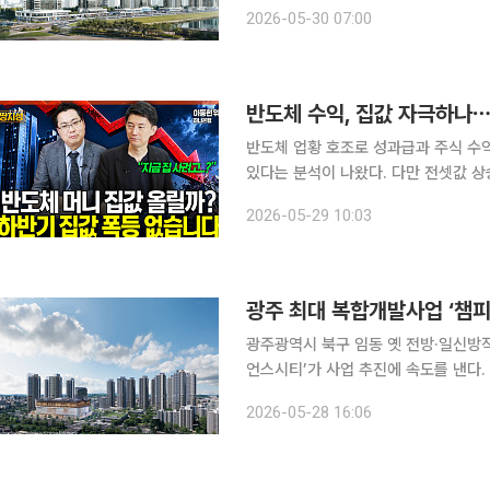
리미엄을 형성한 데 이어 거래량까지 
2026-05-30 07:00
반도체 수익, 집값 자극하나⋯
반도체 업황 호조로 성과급과 주식 수
있다는 분석이 나왔다. 다만 전셋값 상
대책 가능성이 남아 있는 만큼 무리한 추
2026-05-29 10:03
하나은행 부동산수석전문위원은 28일 
광주 최대 복합개발사업 ‘챔피
광주광역시 북구 임동 옛 전방·일신방직
언스시티’가 사업 추진에 속도를 낸다. 챔피언스시티복합개발PFV는 PFV 주주인 신영과 우미건설
이 사업에 직접 참여하는 구조로 전환
2026-05-28 16:06
밝혔다. 이번 사업은 외부 도급에