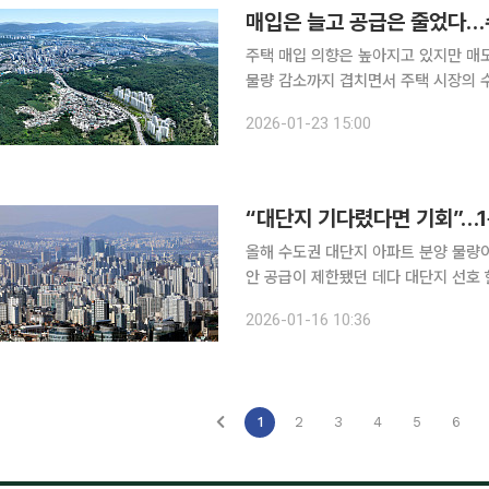
매입은 늘고 공급은 줄었다…수
주택 매입 의향은 높아지고 있지만 매
물량 감소까지 겹치면서 주택 시장의 
나온다. 23일 부동산R114에 따르면 수도권 입주 물량은 최근 몇 년 사이 뚜렷한 감소세를 보인다.
2026-01-23 15:00
2023년 19만5310가구였던 수도권 
“대단지 기다렸다면 기회”…1
올해 수도권 대단지 아파트 분양 물량
안 공급이 제한됐던 데다 대단지 선호
게는 1분기가 최대 기회가 될 전망이다. 16일 부동산 리서치업체 부동산R114에 따르면 올해 1
2026-01-16 10:36
수도권에서 분양 예정인 1000가구 이
1
2
3
4
5
6