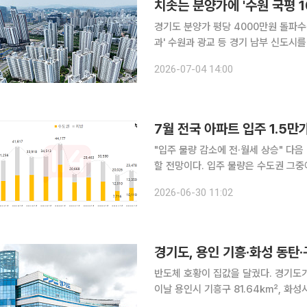
치솟는 분양가에 '수원 국평 
경기도 분양가 평당 4000만원 돌파수
과' 수원과 광교 등 경기 남부 신도시를 중심으로 분양가와 집값이 동시에 오르면서 이른바 '국민평
형'으로 불리는 전용면적 84㎡ 아파트
2026-07-04 14:00
여기에 전세 부담까지 더해지며 실수
7월 전국 아파트 입주 1.5만
"입주 물량 감소에 전·월세 상승" 다음 달 전국 아파트 입주 물량이 최근 10년 내 최저 수준을 기록
할 전망이다. 입주 물량은 수도권 그중에서도
114는 7월 전국 아파트 입주 예정 물
2026-06-30 11:02
해 같은 기간 2만3478가구보다 약 
반도체 호황이 집값을 달궜다. 경기도가 칼을 빼들었다. 30일 이
이날 용인시 기흥구 81.64㎢, 화성시
170.5㎢를 토지거래허가구역으로 지정 공고했다. 7월 5일부터 2027년