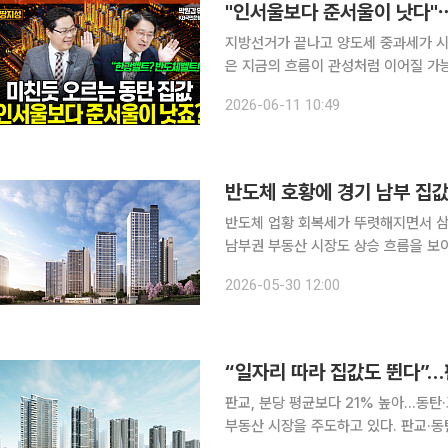
"인서울보다 준서울이 낫다"⋯
지방선거가 끝나고 양도세 중과세가 시
은 지금의 흐름이 관성처럼 이어질 가
반도체 벨트의 급등세를 두고는 고소득
2026-06-11 10:49
반도체 호황에 경기 남부 집
반도체 업황 회복세가 뚜렷해지면서 삼
남부권 부동산 시장도 상승 흐름을 보이
대감으로 이어지면서 직주근접 배후 주거지에 대
2026-05-30 12:00
발표한 ‘유가증권시장 12월 결산법인 2
“일자리 따라 집값도 뛴다”…
판교, 분당 평균보다 21% 높아…동탄·고덕도 지역 시세 
부동산 시장을 주도하고 있다. 판교·동