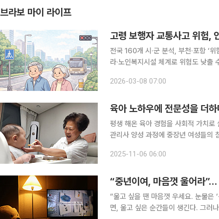
브라보 마이 라이프
고령 보행자 교통사고 위험, 
전국 160개 시·군 분석, 부천·포항 ‘
라·노인복지시설 체계로 위험도 낮출 수 있어 고령 보행자 교통사고 위험은 교통량, 
인프라의 격차가 복합적으로 작용한 결과라는 연구 결과
2026-03-08 07:00
통안전연구에 게재된 ‘고령 보행자 교
육아 노하우에 전문성을 더하
평생 해온 육아 경험을 사회적 가치로 
관리사 양성 과정에 중장년 여성들의 
부지원금으로 서비스를 이용할 수 있어 
2025-11-06 06:00
“중년이여, 마음껏 울어라”… 
“울고 싶을 땐 마음껏 우세요. 눈물은 
면, 울고 싶은 순간들이 생긴다. 그