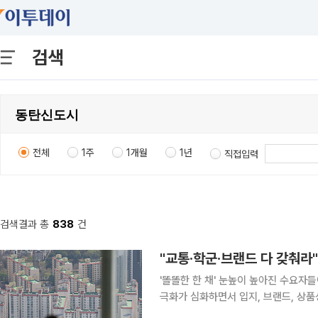
검색
전체
1주
1개월
1년
직접입력
검색결과 총
838
건
"교통·학군·브랜드 다 갖춰라
'똘똘한 한 채' 눈높이 높아진 수요자들아크로·
극화가 심화하면서 입지, 브랜드, 상품
떠오르고 있다. '육각형 아파트'는 교통, 생활 인프라, 학군, 브랜드, 상품성, 미래가치 등 주거 선택