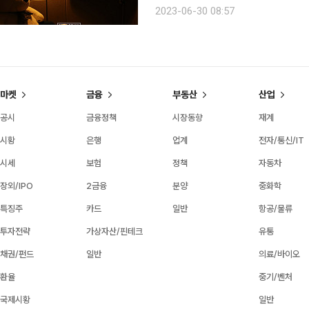
다. ‘브라보 마이 라이프’의 독자층인
2023-06-30 08:57
는 팀장이며, 가장인 경우가 많은 그들.
마켓
금융
부동산
산업
공시
금융정책
시장동향
재계
시황
은행
업계
전자/통신/IT
시세
보험
정책
자동차
장외/IPO
2금융
분양
중화학
특징주
카드
일반
항공/물류
투자전략
가상자산/핀테크
유통
채권/펀드
일반
의료/바이오
환율
중기/벤처
국제시황
일반