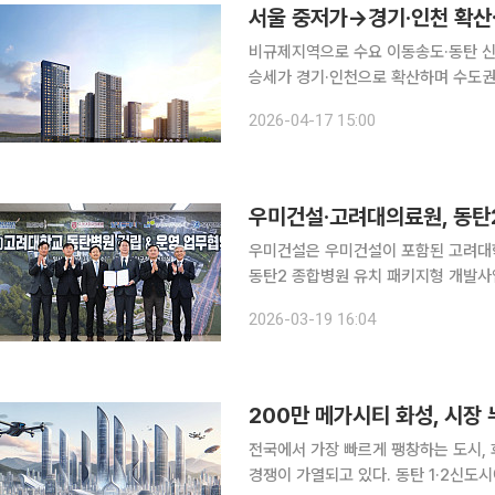
서울 중저가→경기·인천 확산
비규제지역으로 수요 이동송도·동탄 신고가·청약 경쟁률 상승 
승세가 경기·인천으로 확산하며 수도권
서울 핵심지 상승세가 주춤한 사이 상
2026-04-17 15:00
다. 17일 부동산 R114 자료에 따르면 
우미건설·고려대의료원, 동탄2
우미건설은 우미건설이 포함된 고려대학
동탄2 종합병원 유치 패키지형 개발사업’을
정명근 화성시장, 윤을식 고려대학교
2026-03-19 16:04
장, 김영길 우미건설 사장 등이 참석
200만 메가시티 화성, 시장
전국에서 가장 빠르게 팽창하는 도시, 
경쟁이 가열되고 있다. 동탄 1·2신도시에 젊은 유권자가 대거 유입되며 진보진영 강세로 돌아선 화