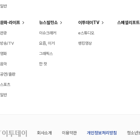
일반
문화·라이프
뉴스발전소
이투데이TV
스페셜리포트
관광
이슈크래커
e스튜디오
방송/TV
요즘, 이거
랭킹영상
영화
그래픽스
음악
한 컷
공연/출판
스포츠
일반
회사소개
이용약관
개인정보처리방침
청소년