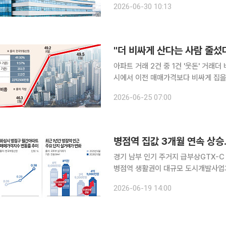
2026-06-30 10:13
월간 적용된다. 타이밍이 예사롭
"더 비싸게 산다는 사람 줄섰
아파트 거래 2건 중 1건 '웃돈' 거래더 비싸게 팔기
시에서 이전 매매가격보다 비싸게 집을
더 높은 값에 집을 팔려고 집주인들이 기존
2026-06-25 07:00
가 직방에 의뢰해 국토교통부 실거래가
병점역 집값 3개월 연속 상승
경기 남부 인기 주거지 급부상GTX-C 연장·트램·환승센
병점역 생활권이 대규모 도시개발사업과
다. 병점역을 중심으로 주거·교통·상
2026-06-19 14:00
주목받는 모습이다. 19