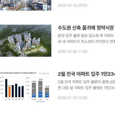
성은, 4개 구청 체제 출범이라는 행정대전
2026-02-16 09:00
어민주당은 현직 시장을 포함한 4파전
수도권 신축 품귀에 청약시장 
분양·입주 물량 동반 감소에 새 아파트 
권 새 아파트의 희소성이 커지면서 연
줄어드는 가운데 신축 단지를 선점하려는 수
2026-02-06 11:00
동산원 청약홈 자료를 보면 올해 분양
2월 전국 아파트 입주 1만2
2월 전국 아파트 입주 물량이 올해 상반기 중 
면 다음 달 아파트 입주 물량은 1만234
(8788가구) 감소한 것으로 올해 상반
2026-01-26 10:06
5759가구 △5월 1만2416가구 △6