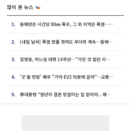
많이 본 뉴스
동해안은 시간당 80㎜ 폭우, 그 외 지역은 폭염…‘극과 극 날씨’
1.
[내일 날씨] 폭염 한풀 꺾여도 무더위 계속⋯동해안 이틀 연속 비
2.
임영웅, 어느덧 데뷔 10주년⋯"가진 것 없던 시절, 내 앞엔 20명의 팬뿐"
3.
'굿 윌 헌팅' 배우 "기아 EV2 덕분에 살아"…교통사고 후 안전성 극찬
4.
李대통령 “청년이 결혼 망설이는 일 없어야...제도상 불이익 조사”
5.