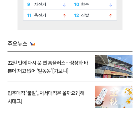
주요뉴스
22일 만에 다시 문 연 홈플러스…정상화 바
쁜데 재고 없어 ‘발동동’[가보니]
입추매직 '불발', 처서매직은 올까요? [해
시태그]