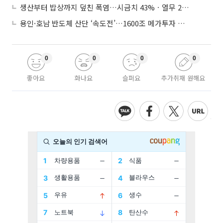
생산부터 밥상까지 덮친 폭염…시금치 43%ㆍ열무 28% 급등
용인·호남 반도체 산단 ‘속도전’…1600조 메가투자 이행 총력
0
0
0
0
좋아요
화나요
슬퍼요
추가취재 원해요