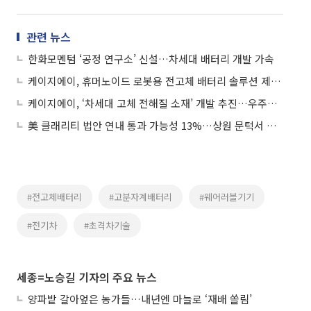
관련 뉴스
한화모멘텀 ‘공정 연구소’ 신설…차세대 배터리 개발 가속
케이지에이, 휴머노이드 로봇용 전고체 배터리 솔루션 제품 다각화
케이지에이, ‘차세대 고체 전해질 소재’ 개발 추진…우주ㆍ항공ㆍ방산용 전고체 배터리에 적용
美 클래리티 법안 연내 통과 가능성 13%…상원 문턱서 제동
#전고체배터리
#고분자계배터리
#웨어러블기기
#전기차
#초격차기술
세종=노승길 기자의 주요 뉴스
양파밭 갈아엎은 농가들…내년엔 마늘로 ‘재배 쏠림’