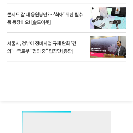
콘서트 갈 때 응원봉만?⋯'최애' 위한 필수
품 등장이오! [솔드아웃]
서울시, 정부에 정비사업 규제 완화 '건
의'⋯국토부 "협의 중" 입장만 [종합]