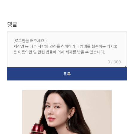
댓글
0 / 300