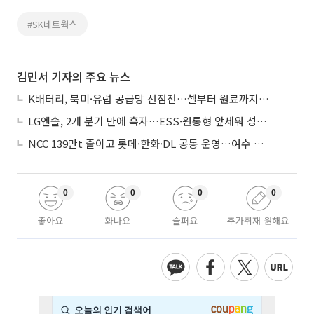
#SK네트웍스
김민서 기자의 주요 뉴스
K배터리, 북미·유럽 공급망 선점전…셀부터 원료까지 현지화
LG엔솔, 2개 분기 만에 흑자…ESS·원통형 앞세워 성장 가속
NCC 139만t 줄이고 롯데·한화·DL 공동 운영…여수 1호 본궤도
0
0
0
0
좋아요
화나요
슬퍼요
추가취재 원해요