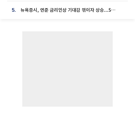
뉴욕증시, 연준 금리인상 기대감 꺾이자 상승...S&P500 사상 최고치 [종합]
5.