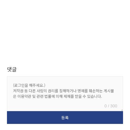
댓글
0 / 300