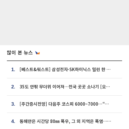
많이 본 뉴스
[베스트&워스트] 삼성전자·SK하이닉스 밀린 한 주…상상인증권은 85% 급등
1.
35도 안팎 무더위 이어져…전국 곳곳 소나기 [오늘 날씨]
2.
[주간증시전망] 다음주 코스피 6000~7000⋯“外人 수급은 정책이 변수”
3.
동해안은 시간당 80㎜ 폭우, 그 외 지역은 폭염…‘극과 극 날씨’
4.