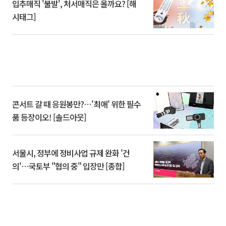
입추매직 '불발', 처서매직은 올까요? [해
시태그]
콘서트 갈 때 응원봉만?⋯'최애' 위한 필수
품 등장이오! [솔드아웃]
서울시, 정부에 정비사업 규제 완화 '건
의'⋯국토부 "협의 중" 입장만 [종합]