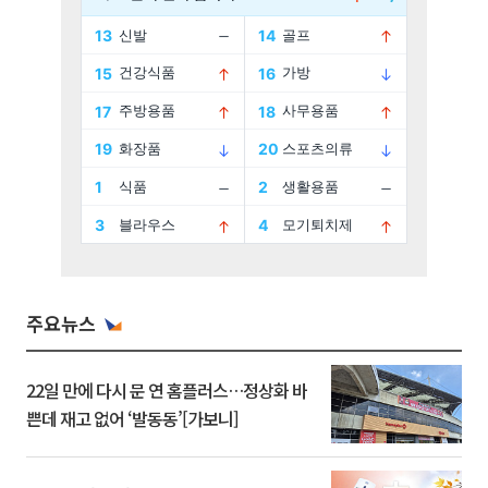
주요뉴스
22일 만에 다시 문 연 홈플러스…정상화 바
쁜데 재고 없어 ‘발동동’[가보니]