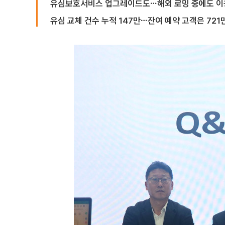
유심보호서비스 업그레이드도⋯해외 로밍 중에도 이
유심 교체 건수 누적 147만⋯잔여 예약 고객은 721