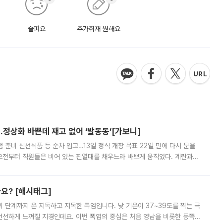
슬퍼요
추가취재 원해요
…정상화 바쁜데 재고 없어 ‘발동동’[가보니]
준비 신선식품 등 순차 입고…13일 정식 개장 목표 22일 만에 다시 문을
오전부터 직원들은 비어 있는 진열대를 채우느라 바쁘게 움직였다. 계란과
리를 잡기 시작했지만, 매장 곳곳엔 여전히 텅 빈 매대가 먼저 눈에 들어왔
까요? [해시태그]
’의 단계까지 온 지독하고 지독한 폭염입니다. 낮 기온이 37~39도를 찍는 극
 선선하게 느껴질 지경인데요. 이번 폭염의 중심은 처음 영남을 비롯한 동쪽