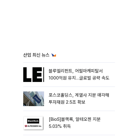
산업 최신 뉴스
블루엘리펀트, 어펄마캐피탈서
1000억원 유치…글로벌 공략 속도
포스코홀딩스, 계열사 지분 매각해
투자재원 2.5조 확보
[BioS]블랙록, 알테오젠 지분
5.03% 취득