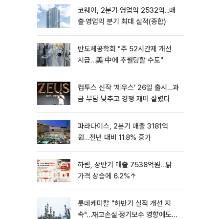
코웨이, 2분기 영업익 2532억...매
출·영업익 분기 최대 실적(종합)
반도체공학회 "주 52시간제 개선
시급…美·中에 추월당할 수도"
컴투스 신작 ‘제우스’ 26일 출시…과
금 부담 낮추고 경쟁 재미 살렸다
파라다이스, 2분기 매출 3181억
원…전년 대비 11.8% 증가
하림, 상반기 매출 7538억원…닭
가격 상승에 6.2%↑
롯데케미칼 "하반기 실적 개선 지
속"…재고손실·정기보수 영향에도