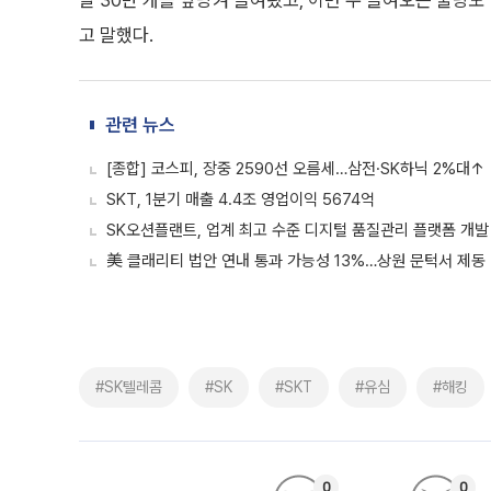
날 30만 개를 앞당겨 들여왔고, 이번 주 들여오는 물량
고 말했다.
관련 뉴스
[종합] 코스피, 장중 2590선 오름세…삼전·SK하닉 2%대↑
SKT, 1분기 매출 4.4조 영업이익 5674억
SK오션플랜트, 업계 최고 수준 디지털 품질관리 플랫폼 개발
美 클래리티 법안 연내 통과 가능성 13%…상원 문턱서 제동
#SK텔레콤
#SK
#SKT
#유심
#해킹
0
0