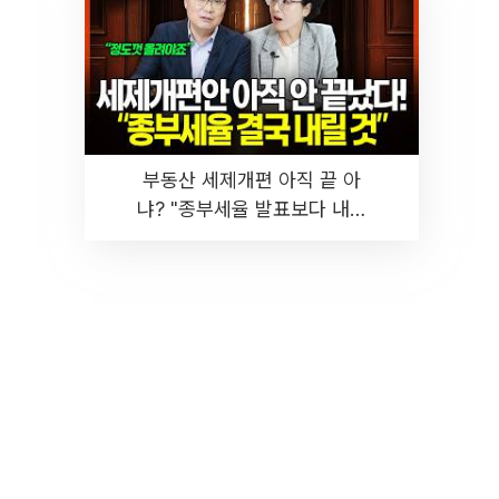
부동산 세제개편 아직 끝 아
냐? "종부세율 발표보다 내릴
것" 장기거주·양도세 전망 I 집
땅지성 I 김인만, 진미윤