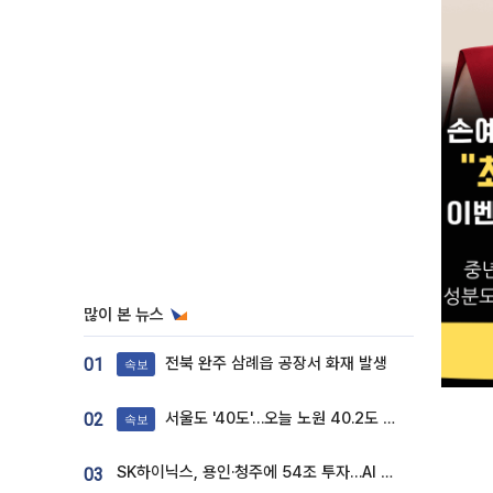
많이 본 뉴스
전북 완주 삼례읍 공장서 화재 발생
01
속보
서울도 '40도'…오늘 노원 40.2도 기록
02
속보
SK하이닉스, 용인·청주에 54조 투자…AI 메모리 생산기지 키운다
03