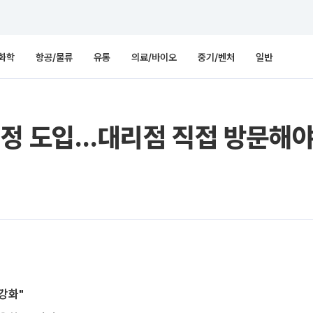
화학
항공/물류
유통
의료/바이오
중기/벤처
일반
재설정 도입…대리점 직접 방문해
강화"