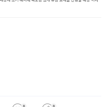
도 매장에 조기 배치해 속도감 있게 유심 교체를 진행할 예정"이라
0
0