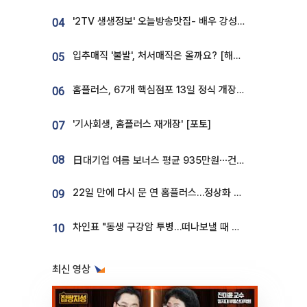
'2TV 생생정보' 오늘방송맛집- 배우 강성진 단골! 쌀국수ㆍ푸팟퐁 커리 맛집 '블○○○'
04
입추매직 '불발', 처서매직은 올까요? [해시태그]
05
홈플러스, 67개 핵심점포 13일 정식 개장…영업 재개 속도
06
'기사회생, 홈플러스 재개장' [포토]
07
08
日대기업 여름 보너스 평균 935만원⋯건설회사 1800만 넘어
22일 만에 다시 문 연 홈플러스…정상화 바쁜데 재고 없어 ‘발동동’[가보니]
09
차인표 "동생 구강암 투병…떠나보낼 때 가장 힘들었다”
10
최신 영상