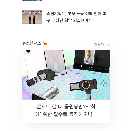
흑자 유지
중견기업계, 고용·노동 정책 전환 촉
구…“청년 희망 되살려야”
뉴스발전소
콘서트 갈 때 응원봉만?⋯'최
애' 위한 필수품 등장이오! [솔
드아웃]