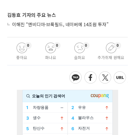
김동효 기자의 주요 뉴스
이해진 “엔비디아·브룩필드, 네이버에 14조원 투자”
0
0
0
0
좋아요
화나요
슬퍼요
추가취재 원해요