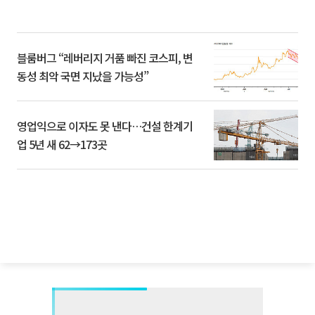
블룸버그 “레버리지 거품 빠진 코스피, 변
동성 최악 국면 지났을 가능성”
영업익으로 이자도 못 낸다…건설 한계기
업 5년 새 62→173곳