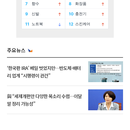
주요뉴스
‘한국판 IRA’ 베일 벗었지만…반도체·배터
리 업계 “시행령이 관건”
與 “세제개편안 다양한 목소리 수렴…이달
말 정리 가능성”