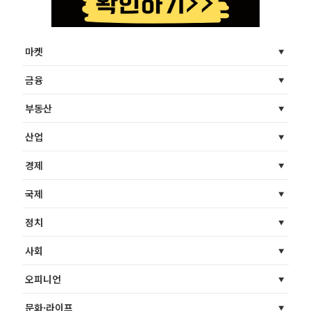
마켓
금융
부동산
산업
경제
국제
정치
사회
오피니언
문화·라이프