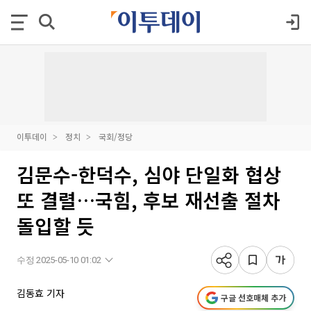
이투데이
정치
국회/정당
김문수-한덕수, 심야 단일화 협상
또 결렬…국힘, 후보 재선출 절차
돌입할 듯
수정 2025-05-10 01:02
김동효 기자
구글 선호매체 추가