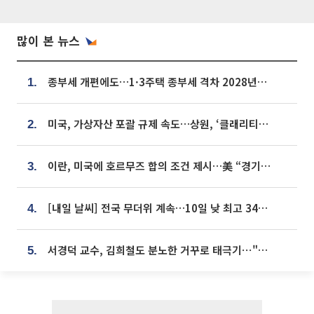
많이 본 뉴스
종부세 개편에도…1·3주택 종부세 격차 2028년부터 확대
1.
미국, 가상자산 포괄 규제 속도…상원, ‘클래리티법’ 9월 절차투표 추진
2.
이란, 미국에 호르무즈 합의 조건 제시…美 “경기 아직 안 끝나” [종합]
3.
[내일 날씨] 전국 무더위 계속…10일 낮 최고 34도 육박
4.
서경덕 교수, 김희철도 분노한 거꾸로 태극기⋯"엉터리는 아냐, 아쉬울 뿐"
5.