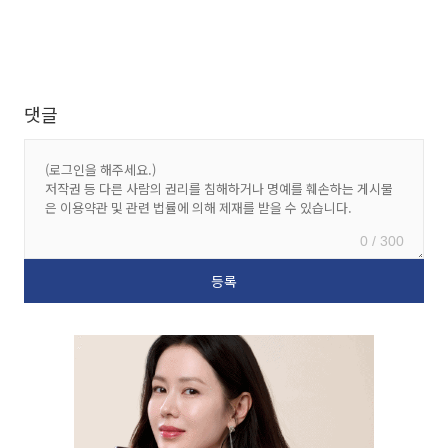
댓글
0 / 300