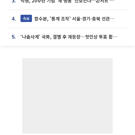
빅뱅, 20주년 기념 '새 뱅봉' 선보인다⋯콘서트 앞두고 팝업 개최
3.
합수본, '통계 조작' 서울·경기·충북 선관위 등 추가 압수수색
속보
4.
‘나솔사계’ 국화, 결별 후 재등장⋯첫인상 투표 휩쓸고 ‘인기녀’ 등극
5.