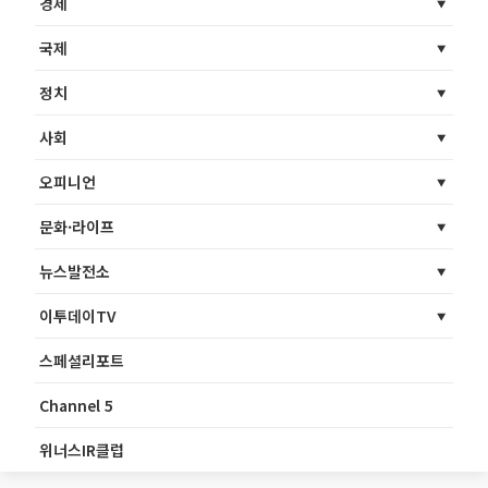
경제
국제
정치
사회
오피니언
문화·라이프
뉴스발전소
이투데이TV
스페셜리포트
Channel 5
위너스IR클럽