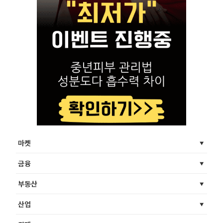
마켓
금융
부동산
산업