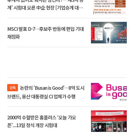
계’ 시험대 오른 中企 현장 [기업승계 대전
환]
MSCI 발표 D-7…후보주 반등에 편입 기대
재점화
논란의 'Busan is Good'…8억 도시
단독
브랜드, 용산 대통령실 CI 업체가 수행
2000억 수혈받은 홈플러스 ‘오늘 가오
픈’...13일 정식 개장 시험대