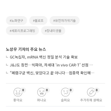
#노화연구
#불로초
#유전자가위기술
#세포리프로그래밍
#장내미생물
노상우 기자의 주요 뉴스
GC녹십자, mRNA 백신 정밀 분석 기술 확보
J&J도 참전…빅파마, 차세대 ‘in vivo CAR-T’ 선점 경쟁 본격화
“폐렴구균 백신, 맞았다고 끝 아니다…접종력 확인해야”
0
0
0
0
좋아요
화나요
슬퍼요
추가취재 원해요